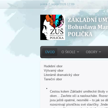
pátek 7. srpen 2026 17:09
ÚVOD
O ŠKOLE
OBORY
Hudební obor
Výtvarný obor
Literárně dramatický obor
Taneční obor
Cestou kolem Základní umělecké školy vás
oken… Zavřete oči a nasloucháte. Rozezn
jsou ještě opatrné, nesmělé – to jak se dě
rozeznívají písničkou své slavíčky. Jind