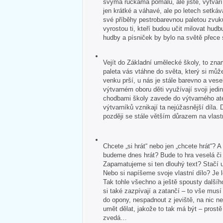
svýma ručkama pomalu, ale jistě, vytvář
jen krátké a váhavé, ale po letech setkává
své příběhy pestrobarevnou paletou zvuk
vyrostou ti, kteří budou učit milovat hudb
hudby a písniček by bylo na světě přece
Vejít do Základní umělecké školy, to zna
paleta vás vtáhne do světa, který si může
venku prší, u nás je stále barevno a veselo
výtvarném oboru děti využívají svoji jedin
chodbami školy zavede do výtvarného ate
výtvarníků vznikají ta nejúžasnější díla. 
později se stále větším důrazem na vlastn
Chcete „si hrát“ nebo jen „chcete hrát“?
budeme dnes hrát? Bude to hra veselá č
Zapamatujeme si ten dlouhý text? Stačí u
Nebo si napíšeme svoje vlastní dílo? Je 
Tak tohle všechno a ještě spousty dalšíh
si také zazpívají a zatančí – to vše mus
do opony, nespadnout z jeviště, na nic 
umět dělat, jakože to tak má být – pros
zvedá…