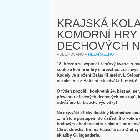
KRAJSKÁ KOL
KOMORNÍ HRY
DECHOVÝCH N
PUBLIKOVÁNO V
NEZAŘAZENO
18. března se vypravil žesťový kvartet s n
soutěže komorní hry s převahou žesťových 
Kudely ve složení Beáta Klimešová, Štěpán
nezaleklo a z Holic si tak odváží 1. místo!
O týden později, konkrétně 24. března, se
převahou dřevěných dechových nástrojů, k
odvážíme fantastické výsledky!
Na nejvyšší příčky dosáhly klarinetové so
1. místo s postupem do ústředního kola a
bodovým ohodnocením získalo klarinetov
Chroustovská, Emma Raaschová a Ondřej Ja
skladby Guisganderie.