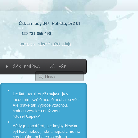
Čsl. armády 347, Polička, 572 01
+420 731 655 490
kontakt a indentifikační údaje
EL. ŽÁK. KNÍŽKA
DČ - EŽK
Umění, jen si to přiznejme, je v
moderním světě hodně nedbalou věcí.
Ale právě tak vysoce vzácnou,
hodnou vysoké náruživosti.
>Josef Čapek<
Vědy je zapotřebí, ale kdyby Newton
byl ležel někde jinde a nepadla mu na
nos hruška, nebo co to bylo, a