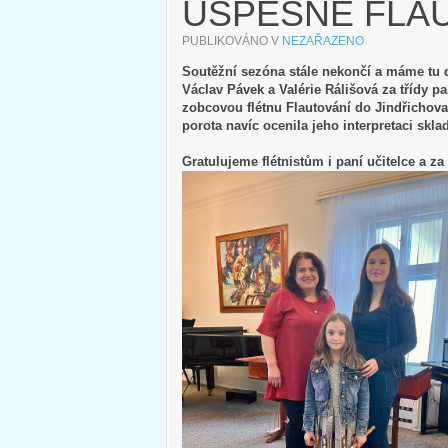
ÚSPĚŠNÉ FLA
PUBLIKOVÁNO V
NEZAŘAZENO
Soutěžní sezóna stále nekončí a máme tu 
Václav Pávek a Valérie Rálišová za třídy p
zobcovou flétnu Flautování do Jindřichova
porota navíc ocenila jeho interpretaci sk
Gratulujeme flétnistům i paní učitelce a z