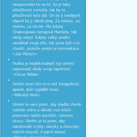
neupozornila ho na to, že je taky
přitažlivost zemská, tak by ta
přitažlivost byla dál. On by ji neobjevil,
objevil by ji někdo jinej. Za minutu, za
vteřinu, za sto let. Ale kdyby
Shakespeare nenapsal Hamleta, tak
nikdy nebyl. Kdyby velký umělci
neudělali svoje dílo, tak jsme byli o to
chudší, protože umění je komunikace
>Jan Werich<
Hudba je nejdokonalejší typ umění:
neprozradí nikdy svoje tajemství.
>Oscar Wilde<
Umění musí být více než fotografický
aparát, duši vyjádřiti musí.
>Mikoláš Aleš<
Umění tu není proto, aby sladilo chvíle
našeho volna a dávalo své tvůrčí
potvrzení našim pocitům, našemu
vkusu. Umění je tu proto, aby
narušovalo zvyky, návyky a zlozvyky
našich smyslů. A jejich lenost.