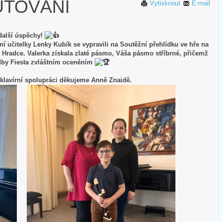
UTOVÁNÍ
Vytisknout
E-mail
další úspěchy!
aní učitelky Lenky Kubík se vypravili na Soutěžní přehlídku ve hře na
 Hradce. Valerka získala zlaté pásmo, Váša pásmo stříbrné, přičemž
ladby Fiesta zvláštním oceněním
a klavírní spolupráci děkujeme Anně Znaidě.