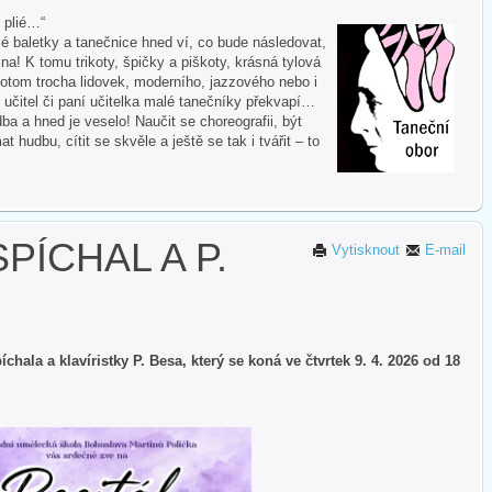
i plié…“
 baletky a tanečnice hned ví, co bude následovat,
na! K tomu trikoty, špičky a piškoty, krásná tylová
otom trocha lidovek, moderního, jazzového nebo i
 učitel či paní učitelka malé tanečníky překvapí…
ba a hned je veselo! Naučit se choreografii, být
hudbu, cítit se skvěle a ještě se tak i tvářit – to
PÍCHAL A P.
Vytisknout
E-mail
chala a klavíristky P. Besa, který se koná ve čtvrtek 9. 4. 2026 od 18