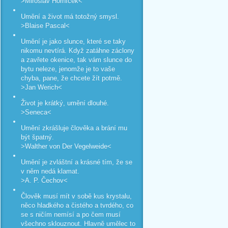
>Miroslav Horníček<
Umění a život má totožný smysl.
>Blaise Pascal<
Umění je jako slunce, které se taky
nikomu nevtírá. Když zatáhne záclony
a zavřete okenice, tak vám slunce do
bytu neleze, jenomže je to vaše
chyba, pane, že chcete žít potmě.
>Jan Werich<
Život je krátký, umění dlouhé.
>Seneca<
Umění zkrášluje člověka a brání mu
být špatný.
>Walther von Der Vegelweide<
Umění je zvláštní a krásné tím, že se
v něm nedá klamat.
>A. P. Čechov<
Člověk musí mít v sobě kus krystalu,
něco hladkého a čistého a tvrdého, co
se s ničím nemísí a po čem musí
všechno sklouznout. Hlavně umělec to