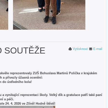
O SOUTĚŽE
Vytisknout
E-mail
 skvěle reprezentovaly ZUŠ Bohuslava Martinů Polička v krajském
h a přivezly úžasná ocenění:
 do ústředního kola!
 vynikající reprezentaci školy. Velký dík a gratulace patří také paní
ní a péči.
e 24. 4. 2026 ve Zlíně! Hodně štěstí!