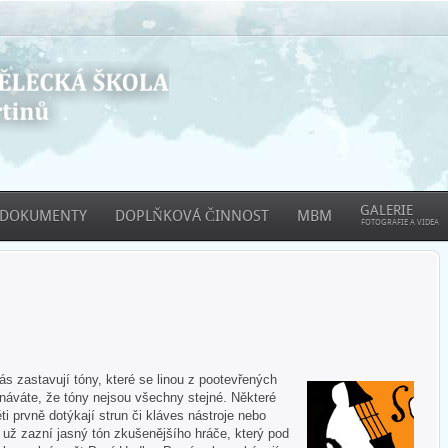
GALERIE
DOKUMENTY
DOPLŇKOVÁ ČINNOST
MBM
FOTOGRAFIE A VIDEA
 zastavují tóny, které se linou z pootevřených
áváte, že tóny nejsou všechny stejné. Některé
ti prvně dotýkají strun či kláves nástroje nebo
e už zazní jasný tón zkušenějšího hráče, který pod