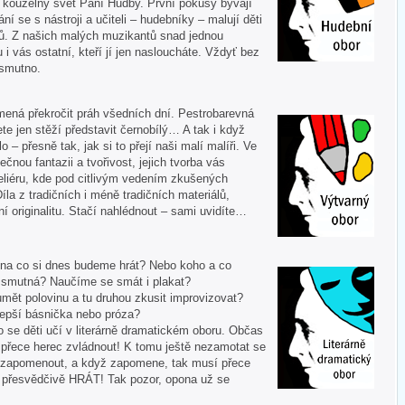
í kouzelný svět Paní Hudby. První pokusy bývají
ní se s nástroji a učiteli – hudebníky – malují děti
ů. Z našich malých muzikantů snad jednou
u i vás ostatní, kteří jí jen nasloucháte. Vždyť bez
 smutno.
mená překročit práh všedních dní. Pestrobarevná
te jen stěží představit černobílý… A tak i když
 – přesně tak, jak si to přejí naši malí malíři. Ve
ečnou fantazii a tvořivost, jejich tvorba vás
liéru, kde pod citlivým vedením zkušených
Díla z tradičních i méně tradičních materiálů,
í originalitu. Stačí nahlédnout – sami uvidíte…
 A na co si dnes budeme hrát? Nebo koho a co
i smutná? Naučíme se smát i plakat?
mět polovinu a tu druhou zkusit improvizovat?
lepší básnička nebo próza?
o se děti učí v literárně dramatickém oboru. Občas
í přece herec zvládnout! K tomu ještě nezamotat se
nezapomenout, a když zapomene, tak musí přece
tě přesvědčivě HRÁT! Tak pozor, opona už se