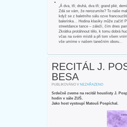
„Á dva, tři; druhá, dva tři; grand plié, dem
Zdá se vám, že nerozumíte? To naše malé
když se z baletního sálu ozve francouzšti
balerínka… Hodina klasiky může začít! P
streetdance tance – záleží, čím dnes pan
Zkrátka protáhnout tělo, k tomu dobrá hud
včas na svém místě a při tom všem vnímat 
vše umíme v našem tanečním oboru...
RECITÁL J. POS
BESA
PUBLIKOVÁNO V
NEZAŘAZENO
Srdečně zveme na recitál houslisty J. Pospí
hodin v sále ZUŠ.
Jako host vystoupí Matouš Pospíchal.