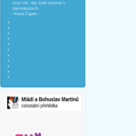
musí mít, aby mohl usilovat o
dokonalostech.
>Karel Čapek<