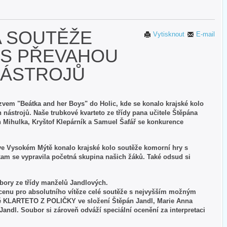
A SOUTĚŽE
Vytisknout
E-mail
 S PŘEVAHOU
ÁSTROJŮ
ázvem "Beátka and her Boys" do Holic, kde se konalo krajské kolo
nástrojů. Naše trubkové kvarteto ze třídy pana učitele Štěpána
 Mihulka, Kryštof Klepárník a Samuel Šafář se konkurence
 ve Vysokém Mýtě konalo krajské kolo soutěže komorní hry s
am se vypravila početná skupina našich žáků. Také odsud si
ubory ze třídy manželů Jandlových.
 cenu pro absolutního vítěze celé soutěže s nejvyšším možným
é KLARTETO Z POLIČKY ve složení Štěpán Jandl, Marie Anna
ndl. Soubor si zároveň odváží speciální ocenění za interpretaci