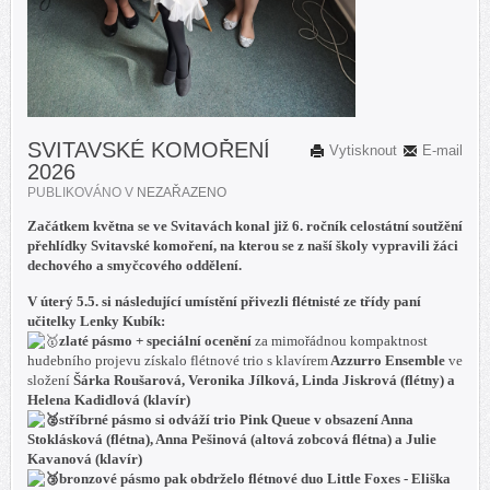
SVITAVSKÉ KOMOŘENÍ
Vytisknout
E-mail
2026
PUBLIKOVÁNO V
NEZAŘAZENO
Začátkem května se ve Svitavách konal již 6. ročník celostátní soutžění
přehlídky Svitavské komoření, na kterou se z naší školy vypravili žáci
dechového a smyčcového oddělení.
V úterý 5.5. si následující umístění přivezli flétnisté ze třídy paní
učitelky Lenky Kubík:
zlaté pásmo + speciální ocenění
za mimořádnou kompaktnost
hudebního projevu získalo flétnové trio s klavírem
Azzurro Ensemble
ve
složení
Šárka Roušarová, Veronika Jílková, Linda Jiskrová (flétny) a
Helena Kadidlová (klavír)
stříbrné pásmo
si odváží trio
Pink Queue
v obsazení
Anna
Stoklásková (flétna), Anna Pešinová (altová zobcová flétna) a Julie
Kavanová (klavír)
bronzové pásmo
pak obdrželo flétnové duo
Little Foxes - Eliška