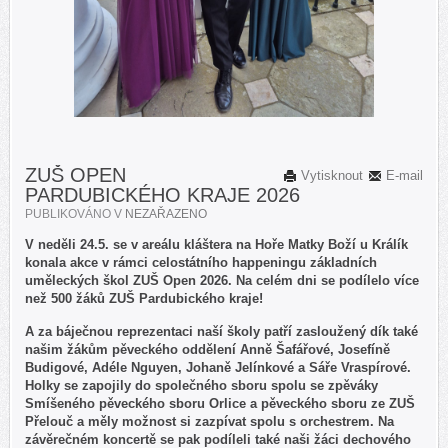
ZUŠ OPEN
Vytisknout
E-mail
PARDUBICKÉHO KRAJE 2026
PUBLIKOVÁNO V
NEZAŘAZENO
V neděli 24.5. se v areálu kláštera na Hoře Matky Boží u Králík
konala akce v rámci celostátního happeningu základních
uměleckých škol ZUŠ Open 2026. Na celém dni se podílelo více
než 500 žáků ZUŠ Pardubického kraje!
A za báječnou reprezentaci naší školy patří zasloužený dík také
našim žákům pěveckého oddělení Anně Šafářové, Josefíně
Budigové, Adéle Nguyen, Johaně Jelínkové a Sáře Vraspírové.
Holky se zapojily do společného sboru spolu se zpěváky
Smíšeného pěveckého sboru Orlice a pěveckého sboru ze ZUŠ
Přelouč a měly možnost si zazpívat spolu s orchestrem. Na
závěrečném koncertě se pak podíleli také naši žáci dechového