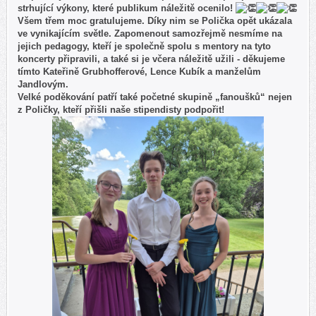
strhující výkony, které publikum náležitě ocenilo!
Všem třem moc gratulujeme. Díky nim se Polička opět ukázala
ve vynikajícím světle. Zapomenout samozřejmě nesmíme na
jejich pedagogy, kteří je společně spolu s mentory na tyto
koncerty připravili, a také si je včera náležitě užili - děkujeme
tímto Kateřině Grubhofferové, Lence Kubík a manželům
Jandlovým.
Velké poděkování patří také početné skupině „fanoušků“ nejen
z Poličky, kteří přišli naše stipendisty podpořit!