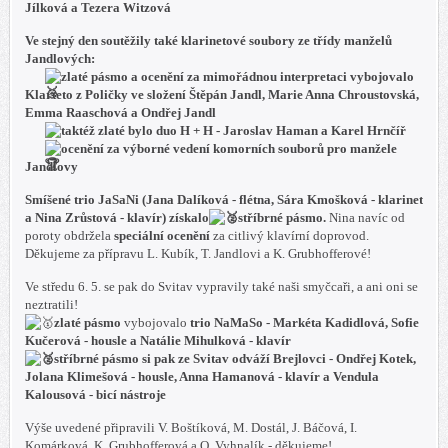
Jílková a Tezera Witzová
Ve stejný den soutěžily také klarinetové soubory ze třídy manželů
Jandlových:
zlaté pásmo a ocenění za mimořádnou interpretaci
vybojovalo
Klarteto z Poličky ve složení Štěpán Jandl, Marie Anna Chroustovská,
Emma Raaschová a Ondřej Jandl
taktéž
zlaté
bylo
duo H + H - Jaroslav Haman a Karel Hrnčíř
ocenění za výborné vedení komorních souborů pro manžele
Jandlovy
Smíšené trio JaSaNi (Jana Dalíková - flétna, Sára Kmošková - klarinet
a Nina Zrůstová - klavír) získalo
stříbrné pásmo.
Nina navíc od
poroty obdržela
speciální ocenění
za citlivý klavírní doprovod.
Děkujeme za přípravu L. Kubík, T. Jandlovi a K. Grubhofferové!
Ve středu 6. 5. se pak do Svitav vypravily také naši smyčcaři, a ani oni se
neztratili!
zlaté pásmo
vybojovalo
trio NaMaSo - Markéta Kadidlová, Sofie
Kučerová - housle a Natálie Mihulková - klavír
stříbrné pásmo
si pak ze Svitav odváží
Brejlovci - Ondřej Kotek,
Jolana Klimešová - housle, Anna Hamanová - klavír a Vendula
Kalousová - bicí nástroje
Výše uvedené připravili V. Boštíková, M. Dostál, J. Báčová, I.
Komárková, K. Grubhofferová a O. Vyhnalík - děkujeme!