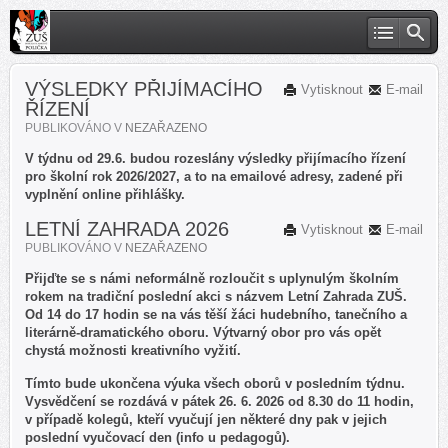
VÝSLEDKY PŘIJÍMACÍHO
Vytisknout
E-mail
ŘÍZENÍ
PUBLIKOVÁNO V
NEZAŘAZENO
V týdnu od 29.6. budou rozeslány výsledky přijímacího řízení
pro školní rok 2026/2027, a to na emailové adresy, zadené při
vyplnění online přihlášky.
LETNÍ ZAHRADA 2026
Vytisknout
E-mail
PUBLIKOVÁNO V
NEZAŘAZENO
Přijďte se s námi neformálně rozloučit s uplynulým školním
rokem na tradiční poslední akci s názvem Letní Zahrada ZUŠ.
Od 14 do 17 hodin se na vás těší žáci hudebního, tanečního a
literárně-dramatického oboru. Výtvarný obor pro vás opět
chystá možnosti kreativního vyžití.
Tímto bude ukončena výuka všech oborů v posledním týdnu.
Vysvědčení se rozdává v pátek 26. 6. 2026 od 8.30 do 11 hodin,
v případě kolegů, kteří vyučují jen některé dny pak v jejich
poslední vyučovací den (info u pedagogů).