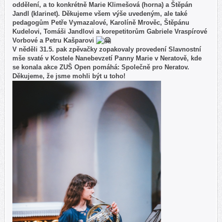
oddělení, a to konkrétně Marie Klimešová (horna) a Štěpán
Jandl (klarinet). Děkujeme všem výše uvedeným, ale také
pedagogům Petře Vymazalové, Karolíně Mrověc, Štěpánu
Kudelovi, Tomáši Jandlovi a korepetitorům Gabriele Vraspírové
Vorbové a Petru Kašparovi
V něděli 31.5. pak zpěvačky zopakovaly provedení Slavnostní
mše svaté v Kostele Nanebevzetí Panny Marie v Neratově, kde
se konala akce ZUŠ Open pomáhá: Společně pro Neratov.
Děkujeme, že jsme mohli být u toho!