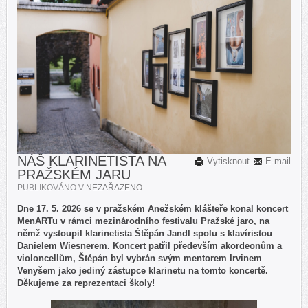
NÁŠ KLARINETISTA NA
Vytisknout
E-mail
PRAŽSKÉM JARU
PUBLIKOVÁNO V
NEZAŘAZENO
Dne 17. 5. 2026 se v pražském Anežském klášteře konal koncert
MenARTu v rámci mezinárodního festivalu Pražské jaro, na
němž vystoupil klarinetista Štěpán Jandl spolu s klavíristou
Danielem Wiesnerem. Koncert patřil především akordeonům a
violoncellům, Štěpán byl vybrán svým mentorem Irvinem
Venyšem jako jediný zástupce klarinetu na tomto koncertě.
Děkujeme za reprezentaci školy!