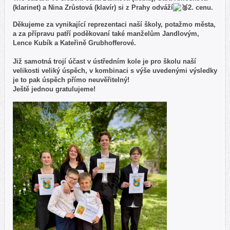
(klarinet) a Nina Zrůstová (klavír) si z Prahy odváží
2. cenu.
Děkujeme za vynikající reprezentaci naší školy, potažmo města,
a za přípravu patří poděkovaní také manželům Jandlovým,
Lence Kubík a Kateřině Grubhofferové.
Již samotná trojí účast v ústředním kole je pro školu naší
velikosti veliký úspěch, v kombinaci s výše uvedenými výsledky
je to pak úspěch přímo neuvěřitelný!
Ještě jednou gratulujeme!