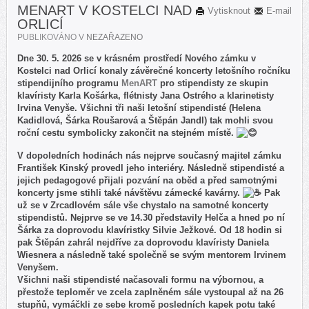
MENART V KOSTELCI NAD
Vytisknout
E-mail
ORLICÍ
PUBLIKOVÁNO V
NEZAŘAZENO
Dne 30. 5. 2026 se v krásném prostředí Nového zámku v
Kostelci nad Orlicí konaly závěrečné koncerty letošního ročníku
stipendijního programu
MenART
pro stipendisty ze skupin
klavíristy Karla Košárka, flétnisty Jana Ostrého a klarinetisty
Irvina Venyše. Všichni tři naši letošní stipendisté (Helena
Kadidlová, Šárka Roušarová a Štěpán Jandl) tak mohli svou
roční cestu symbolicky zakončit na stejném místě.
V dopoledních hodinách nás nejprve současný majitel zámku
František Kinský provedl jeho interiéry. Následně stipendisté a
jejich pedagogové přijali pozvání na oběd a před samotnými
koncerty jsme stihli také návštěvu zámecké kavárny.
Pak
už se v Zrcadlovém sále vše chystalo na samotné koncerty
stipendistů. Nejprve se ve 14.30 představily Helča a hned po ní
Šárka za doprovodu klavíristky Silvie Ježkové. Od 18 hodin si
pak Štěpán zahrál nejdříve za doprovodu klavíristy Daniela
Wiesnera a následně také společně se svým mentorem Irvinem
Venyšem.
Všichni naši stipendisté načasovali formu na výbornou, a
přestože teploměr ve zcela zaplněném sále vystoupal až na 26
stupňů, vymáčkli ze sebe kromě posledních kapek potu také