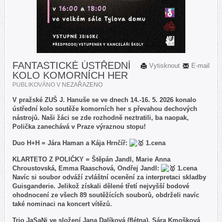
FANTASTICKÉ ÚSTŘEDNÍ
Vytisknout
E-mail
KOLO KOMORNÍCH HER
PUBLIKOVÁNO V
NEZAŘAZENO
V pražské ZUŠ J. Hanuše se ve dnech 14.-16. 5. 2026 konalo
ústřední kolo soutěže komorních her s převahou dechových
nástrojů. Naši žáci se zde rozhodně neztratili, ba naopak,
Polička zanechává v Praze výraznou stopu!
Duo H+H = Jára Haman a Kája Hrnčíř:
1.cena
KLARTETO Z POLIČKY = Štěpán Jandl, Marie Anna
Chroustovská, Emma Raaschová, Ondřej Jandl:
1.cena
Navíc si soubor odváží zvláštní ocenění za interpretaci skladby
Guisganderie. Jelikož získali dělené třetí nejvyšší bodové
ohodnocení ze všech 89 soutěžících souborů, obdrželi navíc
také nominaci na koncert vítězů.
Trio JaSaNi ve složení Jana Dalíková (flétna), Sára Kmošková