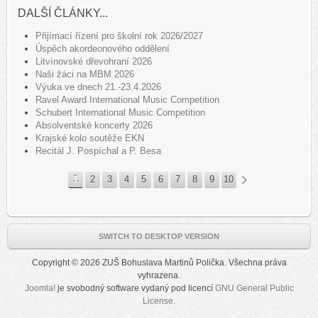
DALŠÍ ČLÁNKY...
Přijímací řízení pro školní rok 2026/2027
Úspěch akordeonového oddělení
Litvínovské dřevohraní 2026
Naši žáci na MBM 2026
Výuka ve dnech 21.-23.4.2026
Ravel Award International Music Competition
Schubert International Music Competition
Absolventské koncerty 2026
Krajské kolo soutěže EKN
Recitál J. Pospíchal a P. Besa
1
2
3
4
5
6
7
8
9
10
»
SWITCH TO DESKTOP VERSION
Copyright © 2026 ZUŠ Bohuslava Martinů Polička. Všechna práva
vyhrazena.
Joomla!
je svobodný software vydaný pod licencí
GNU General Public
License.