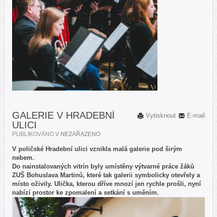
GALERIE V HRADEBNÍ
Vytisknout
E-mail
ULICI
PUBLIKOVÁNO V
NEZAŘAZENO
V poličské Hradební ulici vznikla malá galerie pod širým
nebem.
Do nainstalovaných vitrín byly umístěny výtvarné práce žáků
ZUŠ Bohuslava Martinů, které tak galerii symbolicky otevřely a
místo oživily. Ulička, kterou dříve mnozí jen rychle prošli, nyní
nabízí prostor ke zpomalení a setkání s uměním.