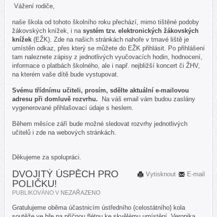
Vážení rodiče,
naše škola od tohoto školního roku přechází, mimo tištěné podoby
žákovských knížek, i na
systém tzv. elektronických žákovských
knížek
(EŽK). Zde na našich stránkách nahoře v tmavé liště je
umístěn odkaz, přes který se můžete do EŽK přihlásit. Po přihlášení
tam naleznete zápisy z jednotlivých vyučovacích hodin, hodnocení,
informace o platbách školného, ale i např. nejbližší koncert či ŽHV,
na kterém vaše dítě bude vystupovat.
Svému třídnímu učiteli, prosím, sdělte aktuální e-mailovou
adresu při domluvě rozvrhu.
Na váš email vám budou zaslány
vygenerované přihlašovací údaje s heslem.
Během měsíce září bude možné sledovat rozvrhy jednotlivých
učitelů i zde na webových stránkách.
Děkujeme za spolupráci.
DVOJITÝ ÚSPĚCH PRO
Vytisknout
E-mail
POLIČKU!
PUBLIKOVÁNO V
NEZAŘAZENO
Gratulujeme oběma účastnicím ústředního (celostátního) kola
soutěže ve hře na příčnou flétnu ke skvělému umístění. Veronika