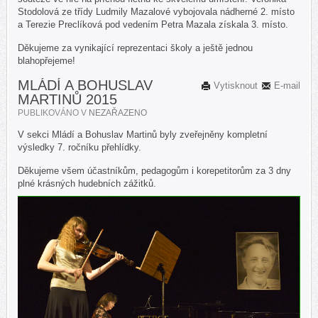
Stodolová ze třídy Ludmily Mazalové vybojovala nádherné 2. místo
a Terezie Preclíková pod vedením Petra Mazala získala 3. místo.
Děkujeme za vynikající reprezentaci školy a ještě jednou
blahopřejeme!
MLÁDÍ A BOHUSLAV
Vytisknout
E-mail
MARTINŮ 2015
PUBLIKOVÁNO V
NEZAŘAZENO
V sekci Mládí a Bohuslav Martinů byly zveřejněny kompletní
výsledky 7. ročníku přehlídky.
Děkujeme všem účastníkům, pedagogům i korepetitorům za 3 dny
plné krásných hudebních zážitků.