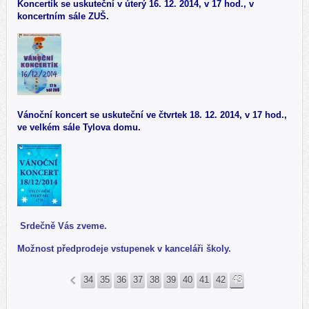
Koncertík se uskuteční v úterý 16. 12. 2014, v 17 hod., v
koncertním sále ZUŠ.
Vánoční koncert se uskuteční ve čtvrtek 18. 12. 2014, v 17 hod.,
ve velkém sále Tylova domu.
Srdečně Vás zveme.
Možnost předprodeje vstupenek v kanceláři školy.
34
35
36
37
38
39
40
41
42
43
«