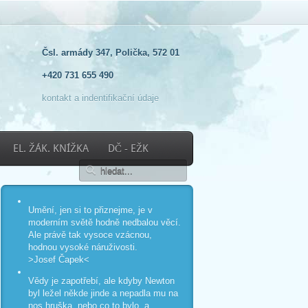
Čsl. armády 347, Polička, 572 01
+420 731 655 490
kontakt a indentifikační údaje
EL. ŽÁK. KNÍŽKA
DČ - EŽK
Umění, jen si to přiznejme, je v
moderním světě hodně nedbalou věcí.
Ale právě tak vysoce vzácnou,
hodnou vysoké náruživosti.
>Josef Čapek<
Vědy je zapotřebí, ale kdyby Newton
byl ležel někde jinde a nepadla mu na
nos hruška, nebo co to bylo, a