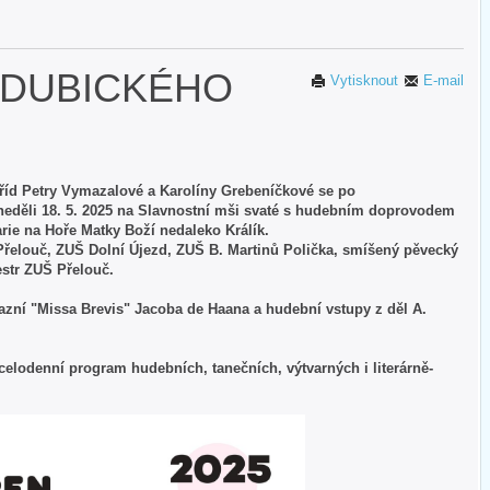
RDUBICKÉHO
Vytisknout
E-mail
tříd Petry Vymazalové a Karolíny Grebeníčkové se po
 neděli 18. 5. 2025 na Slavnostní mši svaté s hudebním doprovodem
rie na Hoře Matky Boží nedaleko Králík.
řelouč, ZUŠ Dolní Újezd, ZUŠ B. Martinů Polička, smíšený pěvecký
estr ZUŠ Přelouč.
zazní "Missa Brevis" Jacoba de Haana a hudební vstupy z děl A.
celodenní program hudebních, tanečních, výtvarných i literárně-