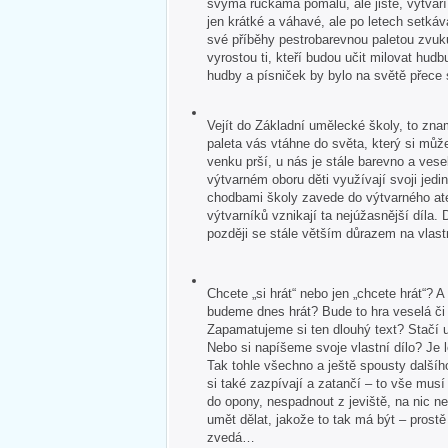
svýma ručkama pomalu, ale jistě, vytvář
jen krátké a váhavé, ale po letech setkává
své příběhy pestrobarevnou paletou zvuk
vyrostou ti, kteří budou učit milovat hudb
hudby a písniček by bylo na světě přece
Vejít do Základní umělecké školy, to zna
paleta vás vtáhne do světa, který si může
venku prší, u nás je stále barevno a veselo
výtvarném oboru děti využívají svoji jedin
chodbami školy zavede do výtvarného ate
výtvarníků vznikají ta nejúžasnější díla. 
později se stále větším důrazem na vlastn
Chcete „si hrát“ nebo jen „chcete hrát“?
budeme dnes hrát? Bude to hra veselá č
Zapamatujeme si ten dlouhý text? Stačí u
Nebo si napíšeme svoje vlastní dílo? Je 
Tak tohle všechno a ještě spousty dalšíh
si také zazpívají a zatančí – to vše mus
do opony, nespadnout z jeviště, na nic 
umět dělat, jakože to tak má být – pros
zvedá…