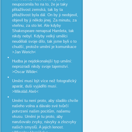
neupozornila ho na to, že je taky
přitažlivost zemská, tak by ta
přitažlivost byla dál. On by ji neobjevil,
objevil by ji někdo jinej. Za minutu, za
vteřinu, za sto let. Ale kdyby
Shakespeare nenapsal Hamleta, tak
nikdy nebyl. Kdyby velký umělci
neudělali svoje dílo, tak jsme byli o to
chudší, protože umění je komunikace
>Jan Werich<
Hudba je nejdokonalejší typ umění:
neprozradí nikdy svoje tajemství.
>Oscar Wilde<
Umění musí být více než fotografický
aparát, duši vyjádřiti musí.
>Mikoláš Aleš<
Umění tu není proto, aby sladilo chvíle
našeho volna a dávalo své tvůrčí
potvrzení našim pocitům, našemu
vkusu. Umění je tu proto, aby
narušovalo zvyky, návyky a zlozvyky
našich smyslů. A jejich lenost.