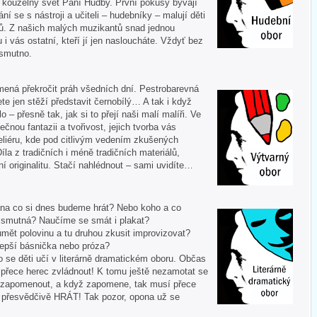
í kouzelný svět Paní Hudby. První pokusy bývají
ní se s nástroji a učiteli – hudebníky – malují děti
ů. Z našich malých muzikantů snad jednou
u i vás ostatní, kteří jí jen nasloucháte. Vždyť bez
 smutno.
mená překročit práh všedních dní. Pestrobarevná
te jen stěží představit černobílý… A tak i když
 – přesně tak, jak si to přejí naši malí malíři. Ve
ečnou fantazii a tvořivost, jejich tvorba vás
liéru, kde pod citlivým vedením zkušených
Díla z tradičních i méně tradičních materiálů,
í originalitu. Stačí nahlédnout – sami uvidíte…
 A na co si dnes budeme hrát? Nebo koho a co
i smutná? Naučíme se smát i plakat?
mět polovinu a tu druhou zkusit improvizovat?
lepší básnička nebo próza?
o se děti učí v literárně dramatickém oboru. Občas
í přece herec zvládnout! K tomu ještě nezamotat se
nezapomenout, a když zapomene, tak musí přece
tě přesvědčivě HRÁT! Tak pozor, opona už se