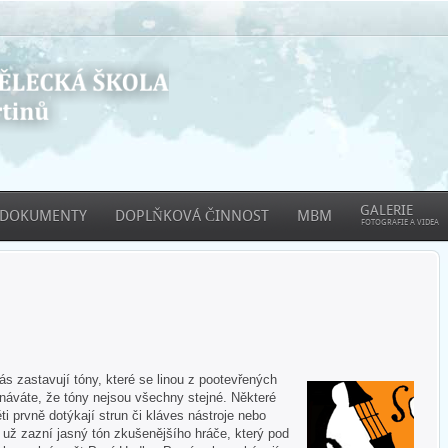
GALERIE
DOKUMENTY
DOPLŇKOVÁ ČINNOST
MBM
FOTOGRAFIE A VIDEA
 zastavují tóny, které se linou z pootevřených
áváte, že tóny nejsou všechny stejné. Některé
ti prvně dotýkají strun či kláves nástroje nebo
e už zazní jasný tón zkušenějšího hráče, který pod