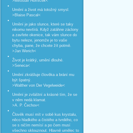
>Miroslav Horníček<
Umění a život má totožný smysl.
>Blaise Pascal<
Umění je jako slunce, které se taky
nikomu nevtírá. Když zatáhne záclony
a zavřete okenice, tak vám slunce do
bytu neleze, jenomže je to vaše
chyba, pane, že chcete žít potmě.
>Jan Werich<
Život je krátký, umění dlouhé.
>Seneca<
Umění zkrášluje člověka a brání mu
být špatný.
>Walther von Der Vegelweide<
Umění je zvláštní a krásné tím, že se
v něm nedá klamat.
>A. P. Čechov<
Člověk musí mít v sobě kus krystalu,
něco hladkého a čistého a tvrdého, co
se s ničím nemísí a po čem musí
všechno sklouznout. Hlavně umělec to