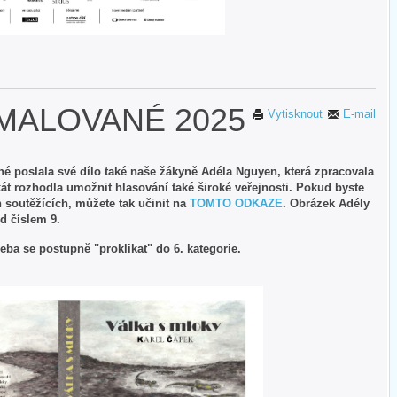
MALOVANÉ 2025
Vytisknout
E-mail
é poslala své dílo také naše žákyně Adéla Nguyen, která zpracovala
át rozhodla umožnit hlasování také široké veřejnosti. Pokud byste
ch soutěžících, můžete tak učinit na
TOMTO ODKAZE
. Obrázek Adély
od číslem 9.
třeba se postupně "proklikat" do 6. kategorie.