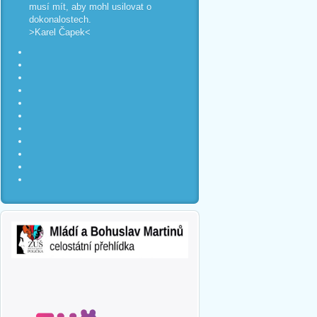
musí mít, aby mohl usilovat o
dokonalostech.
>Karel Čapek<