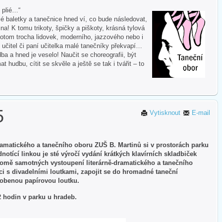
i plié…“
 baletky a tanečnice hned ví, co bude následovat,
na! K tomu trikoty, špičky a piškoty, krásná tylová
otom trocha lidovek, moderního, jazzového nebo i
 učitel či paní učitelka malé tanečníky překvapí…
ba a hned je veselo! Naučit se choreografii, být
hudbu, cítit se skvěle a ještě se tak i tvářit – to
5
Vytisknout
E-mail
ramatického a tanečního oboru ZUŠ B. Martinů si v prostorách parku
otící linkou je sté výročí vydání krátkých klavírních skladbiček
romě samotných vystoupení literárně-dramatického a tanečního
i s divadelními loutkami, zapojit se do hromadné taneční
yrobenou papírovou loutku.
12 hodin v parku u hradeb.