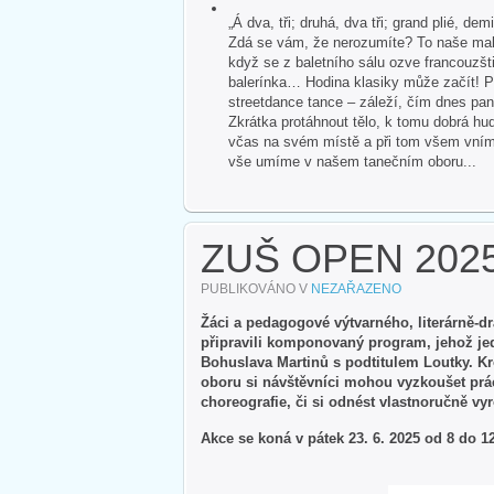
„Á dva, tři; druhá, dva tři; grand plié, dem
Zdá se vám, že nerozumíte? To naše malé
když se z baletního sálu ozve francouzšti
balerínka… Hodina klasiky může začít! P
streetdance tance – záleží, čím dnes pan
Zkrátka protáhnout tělo, k tomu dobrá hud
včas na svém místě a při tom všem vnímat 
vše umíme v našem tanečním oboru...
ZUŠ OPEN 202
PUBLIKOVÁNO V
NEZAŘAZENO
Žáci a pedagogové výtvarného, literárně-d
připravili komponovaný program, jehož jedn
Bohuslava Martinů s podtitulem Loutky. K
oboru si návštěvníci mohou vyzkoušet prác
choreografie, či si odnést vlastnoručně v
Akce se koná v pátek 23. 6. 2025 od 8 do 