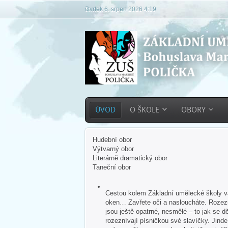
čtvrtek 6. srpen 2026 4:19
ÚVOD
O ŠKOLE
OBORY
Hudební obor
Výtvarný obor
Literárně dramatický obor
Taneční obor
Cestou kolem Základní umělecké školy vás
oken… Zavřete oči a nasloucháte. Rozezn
jsou ještě opatrné, nesmělé – to jak se dě
rozeznívají písničkou své slavíčky. Jind