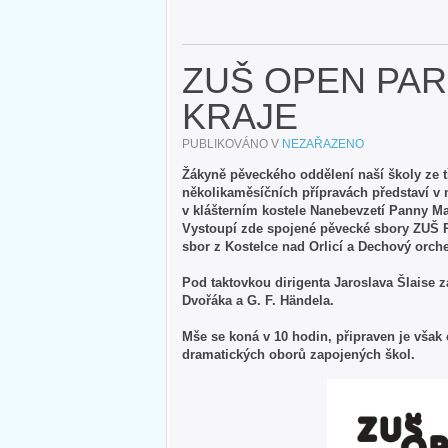
ZUŠ OPEN PA
KRAJE
PUBLIKOVÁNO V
NEZAŘAZENO
Žákyně pěveckého oddělení naší školy ze 
několikaměsíčních přípravách představí v
v klášterním kostele Nanebevzetí Panny Ma
Vystoupí zde spojené pěvecké sbory ZUŠ P
sbor z Kostelce nad Orlicí a Dechový orch
Pod taktovkou dirigenta Jaroslava Šlaise 
Dvořáka a G. F. Händela.
Mše se koná v 10 hodin, připraven je však 
dramatických oborů zapojených škol.