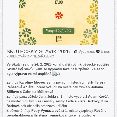
SKUTEČSKÝ SLAVÍK 2026
Vytisknout
E-mail
PUBLIKOVÁNO V
NEZAŘAZENO
Ve Skutči se dne 24. 2. 2026 konal další ročník pěvecké soutěže
Skutečský slavík, kam se vypravili také naši zpěváci - a že to
byla výprava velmi úspěšná!
Ze třídy
Karolíny Mrověc
se na prvních místech umístily
Tereza
Peňázová a Sára Lorencová
, druhá místa pak získaly
Johana
Billiová a Gabriela Müllerová
.
Ze třídy pana učitele
Jana Jukla
si 1. místo vyzpíval
Adam Kovář
,
na místech druhých se umístily sestry
Lada a Zlata Bárkovy, Kira
Bárková
pak obsadila bronzovou příčku.
Z pěvecké třídy
Petry Vymazalové
si 1. místo vyzpívaly
Rozálie
Senohrábková a Kristýna Tomášková
, přičemž posledně