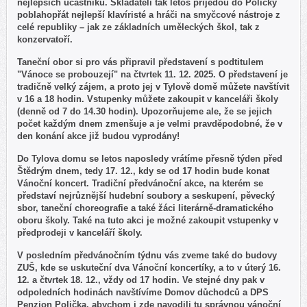
nejlepších účastníků. Skladateli tak letos přijedou do Poličky
poblahopřát nejlepší klavíristé a hráči na smyčcové nástroje z
celé republiky – jak ze základních uměleckých škol, tak z
konzervatoří.
Taneční obor si pro vás připravil představení s podtitulem
"Vánoce se probouzejí" na čtvrtek 11. 12. 2025. O představení je
tradičně velký zájem, a proto jej v Tylově domě můžete navštívit
v 16 a 18 hodin. Vstupenky můžete zakoupit v kanceláři školy
(denně od 7 do 14.30 hodin). Upozorňujeme ale, že se jejich
počet každým dnem zmenšuje a je velmi pravděpodobné, že v
den konání akce již budou vyprodány!
Do Tylova domu se letos naposledy vrátíme přesně týden před
Štědrým dnem, tedy 17. 12., kdy se od 17 hodin bude konat
Vánoční koncert. Tradiční předvánoční akce, na kterém se
představí nejrůznější hudební soubory a seskupení, pěvecký
sbor, taneční choreografie a také žáci literárně-dramatického
oboru školy. Také na tuto akci je možné zakoupit vstupenky v
předprodeji v kanceláří školy.
V posledním předvánočním týdnu vás zveme také do budovy
ZUŠ, kde se uskuteční dva Vánoční koncertíky, a to v úterý 16.
12. a čtvrtek 18. 12., vždy od 17 hodin. Ve stejné dny pak v
odpoledních hodinách navštívíme Domov důchodců a DPS
Penzion Polička, abychom i zde navodili tu správnou vánoční