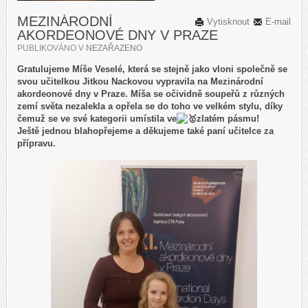
MEZINÁRODNÍ
Vytisknout
E-mail
AKORDEONOVÉ DNY V PRAZE
PUBLIKOVÁNO V
NEZAŘAZENO
Gratulujeme Míše Veselé, která se stejně jako vloni společně se
svou učitelkou Jitkou Nackovou vypravila na Mezinárodní
akordeonové dny v Praze. Míša se očividně soupeřů z různých
zemí světa nezalekla a opřela se do toho ve velkém stylu, díky
čemuž se ve své kategorii umístila ve
zlatém pásmu!
Ještě jednou blahopřejeme a děkujeme také paní učitelce za
přípravu.