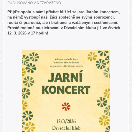
PUBLIKOVÁNO V
NEZAŘAZENO
Přijďte spolu s námi přivítat blížící se jaro Jarním koncertem,
na němž vystoupí naši žáci společně se svými sourozenci,
rodiči či prarodiči, ale i bratranci a vzdálenými sestřenicemi.
Prostě rodinné muzicírování v Divadelním klubu již ve čtvrtek
12. 3. 2026 v 17 hodin!