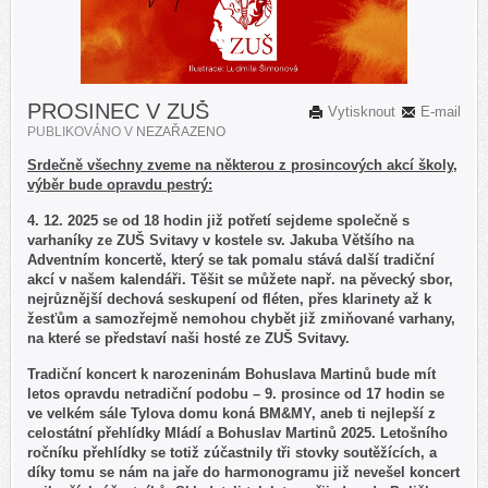
PROSINEC V ZUŠ
Vytisknout
E-mail
PUBLIKOVÁNO V
NEZAŘAZENO
Srdečně všechny zveme na některou z prosincových akcí školy,
výběr bude opravdu pestrý:
4. 12. 2025 se od 18 hodin již potřetí sejdeme společně s
varhaníky ze ZUŠ Svitavy v kostele sv. Jakuba Většího na
Adventním koncertě, který se tak pomalu stává další tradiční
akcí v našem kalendáři. Těšit se můžete např. na pěvecký sbor,
nejrůznější dechová seskupení od fléten, přes klarinety až k
žesťům a samozřejmě nemohou chybět již zmiňované varhany,
na které se představí naši hosté ze ZUŠ Svitavy.
Tradiční koncert k narozeninám Bohuslava Martinů bude mít
letos opravdu netradiční podobu – 9. prosince od 17 hodin se
ve velkém sále Tylova domu koná BM&MY, aneb ti nejlepší z
celostátní přehlídky Mládí a Bohuslav Martinů 2025. Letošního
ročníku přehlídky se totiž zúčastnily tři stovky soutěžících, a
díky tomu se nám na jaře do harmonogramu již nevešel koncert