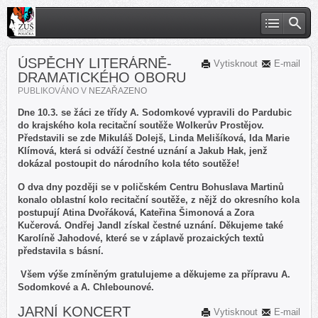
ÚSPĚCHY LITERÁRNĚ-
Vytisknout
E-mail
DRAMATICKÉHO OBORU
PUBLIKOVÁNO V
NEZAŘAZENO
Dne 10.3. se žáci ze třídy A. Sodomkové vypravili do Pardubic
do krajského kola recitační soutěže Wolkerův Prostějov.
Představili se zde Mikuláš Dolejš, Linda Melišíková, Ida Marie
Klímová, která si odváží čestné uznání a Jakub Hak, jenž
dokázal postoupit do národního kola této soutěže!
O dva dny později se v poličském Centru Bohuslava Martinů
konalo oblastní kolo recitační soutěže, z nějž do okresního kola
postupují Atina Dvořáková, Kateřina Šimonová a Zora
Kučerová. Ondřej Jandl získal čestné uznání. Děkujeme také
Karolíně Jahodové, které se v záplavě prozaických textů
představila s básní.
Všem výše zmíněným gratulujeme a děkujeme za přípravu A.
Sodomkové a A. Chlebounové.
JARNÍ KONCERT
Vytisknout
E-mail