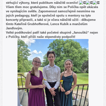
strhující výkony, které publikum náležitě ocenilo!
Všem třem moc gratulujeme. Díky nim se Polička opět ukázala
ve vynikajícím světle. Zapomenout samozřejmě nesmíme na
jejich pedagogy, kteří je společně spolu s mentory na tyto
koncerty připravili, a také si je včera náležitě užili - děkujeme
tímto Kateřině Grubhofferové, Lence Kubík a manželům
Jandlovým.
Velké poděkování patří také početné skupině „fanoušků“ nejen
z Poličky, kteří přišli naše stipendisty podpořit!