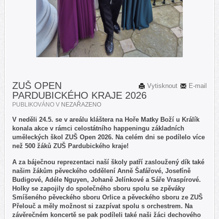
ZUŠ OPEN
Vytisknout
E-mail
PARDUBICKÉHO KRAJE 2026
PUBLIKOVÁNO V
NEZAŘAZENO
V neděli 24.5. se v areálu kláštera na Hoře Matky Boží u Králík
konala akce v rámci celostátního happeningu základních
uměleckých škol ZUŠ Open 2026. Na celém dni se podílelo více
než 500 žáků ZUŠ Pardubického kraje!
A za báječnou reprezentaci naší školy patří zasloužený dík také
našim žákům pěveckého oddělení Anně Šafářové, Josefíně
Budigové, Adéle Nguyen, Johaně Jelínkové a Sáře Vraspírové.
Holky se zapojily do společného sboru spolu se zpěváky
Smíšeného pěveckého sboru Orlice a pěveckého sboru ze ZUŠ
Přelouč a měly možnost si zazpívat spolu s orchestrem. Na
závěrečném koncertě se pak podíleli také naši žáci dechového