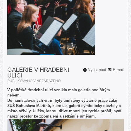
GALERIE V HRADEBNÍ
Vytisknout
E-mail
ULICI
PUBLIKOVÁNO V
NEZAŘAZENO
V poličské Hradební ulici vznikla malá galerie pod širým
nebem.
Do nainstalovaných vitrín byly umístěny výtvarné práce žáků
ZUŠ Bohuslava Martinů, které tak galerii symbolicky otevřely a
místo oživily. Ulička, kterou dříve mnozí jen rychle prošli, nyní
nabízí prostor ke zpomalení a setkání s uměním.