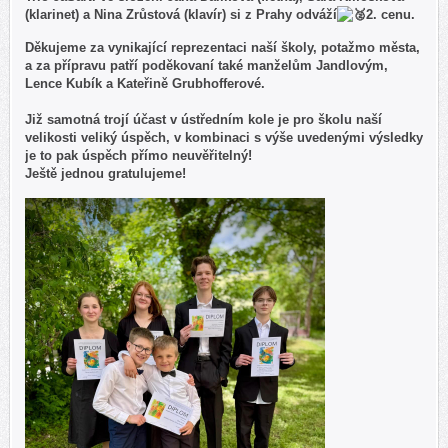
(klarinet) a Nina Zrůstová (klavír) si z Prahy odváží
2. cenu.
Děkujeme za vynikající reprezentaci naší školy, potažmo města,
a za přípravu patří poděkovaní také manželům Jandlovým,
Lence Kubík a Kateřině Grubhofferové.
Již samotná trojí účast v ústředním kole je pro školu naší
velikosti veliký úspěch, v kombinaci s výše uvedenými výsledky
je to pak úspěch přímo neuvěřitelný!
Ještě jednou gratulujeme!