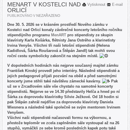
MENART V KOSTELCI NAD
Vytisknout
E-mail
ORLICÍ
PUBLIKOVÁNO V
NEZAŘAZENO
Dne 30. 5. 2026 se v krásném prostředí Nového zámku v
Kostelci nad Orlicí konaly závěrečné koncerty letošního ročníku
stipendijního programu
MenART
pro stipendisty ze skupin
klavíristy Karla Košárka, flétnisty Jana Ostrého a klarinetisty
Irvina Venyše. Všichni tři naši letošní stipendisté (Helena
Kadidlová, Šárka Roušarová a Štěpán Jandl) tak mohli svou
roční cestu symbolicky zakončit na stejném místě.
V dopoledních hodinách nás nejprve současný majitel zámku
František Kinský provedl jeho interiéry. Následně stipendisté a
jejich pedagogové přijali pozvání na oběd a před samotnými
koncerty jsme stihli také návštěvu zámecké kavárny.
Pak
už se v Zrcadlovém sále vše chystalo na samotné koncerty
stipendistů. Nejprve se ve 14.30 představily Helča a hned po ní
Šárka za doprovodu klavíristky Silvie Ježkové. Od 18 hodin si
pak Štěpán zahrál nejdříve za doprovodu klavíristy Daniela
Wiesnera a následně také společně se svým mentorem Irvinem
Venyšem.
Všichni naši stipendisté načasovali formu na výbornou, a
přestože teploměr ve zcela zaplněném sále vystoupal až na 26
stupňů, vymáčkli ze sebe kromě posledních kapek potu také