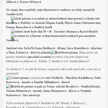
Jílková a Tezera Witzová
Ve stejný den soutěžily také klarinetové soubory ze třídy manželů
Jandlových:
zlaté pásmo a ocenění za mimořádnou interpretaci
vybojovalo
Klarteto z Poličky ve složení Štěpán Jandl, Marie Anna Chroustovská,
Emma Raaschová a Ondřej Jandl
taktéž
zlaté
bylo
duo H + H - Jaroslav Haman a Karel Hrnčíř
ocenění za výborné vedení komorních souborů pro manžele
Jandlovy
Smíšené trio JaSaNi (Jana Dalíková - flétna, Sára Kmošková - klarinet
a Nina Zrůstová - klavír) získalo
stříbrné pásmo.
Nina navíc od
poroty obdržela
speciální ocenění
za citlivý klavírní doprovod.
Děkujeme za přípravu L. Kubík, T. Jandlovi a K. Grubhofferové!
Ve středu 6. 5. se pak do Svitav vypravily také naši smyčcaři, a ani oni se
neztratili!
zlaté pásmo
vybojovalo
trio NaMaSo - Markéta Kadidlová, Sofie
Kučerová - housle a Natálie Mihulková - klavír
stříbrné pásmo
si pak ze Svitav odváží
Brejlovci - Ondřej Kotek,
Jolana Klimešová - housle, Anna Hamanová - klavír a Vendula
Kalousová - bicí nástroje
Výše uvedené připravili V. Boštíková, M. Dostál, J. Báčová, I.
Komárková, K. Grubhofferová a O. Vyhnalík - děkujeme!