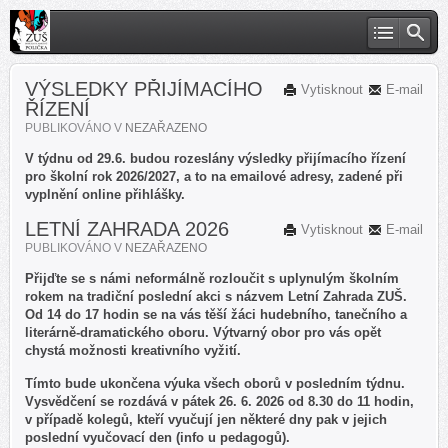
VÝSLEDKY PŘIJÍMACÍHO
Vytisknout
E-mail
ŘÍZENÍ
PUBLIKOVÁNO V
NEZAŘAZENO
V týdnu od 29.6. budou rozeslány výsledky přijímacího řízení
pro školní rok 2026/2027, a to na emailové adresy, zadené při
vyplnění online přihlášky.
LETNÍ ZAHRADA 2026
Vytisknout
E-mail
PUBLIKOVÁNO V
NEZAŘAZENO
Přijďte se s námi neformálně rozloučit s uplynulým školním
rokem na tradiční poslední akci s názvem Letní Zahrada ZUŠ.
Od 14 do 17 hodin se na vás těší žáci hudebního, tanečního a
literárně-dramatického oboru. Výtvarný obor pro vás opět
chystá možnosti kreativního vyžití.
Tímto bude ukončena výuka všech oborů v posledním týdnu.
Vysvědčení se rozdává v pátek 26. 6. 2026 od 8.30 do 11 hodin,
v případě kolegů, kteří vyučují jen některé dny pak v jejich
poslední vyučovací den (info u pedagogů).