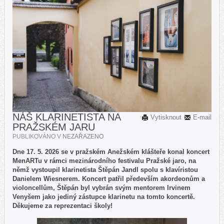
NÁŠ KLARINETISTA NA
Vytisknout
E-mail
PRAŽSKÉM JARU
PUBLIKOVÁNO V
NEZAŘAZENO
Dne 17. 5. 2026 se v pražském Anežském klášteře konal koncert
MenARTu v rámci mezinárodního festivalu Pražské jaro, na
němž vystoupil klarinetista Štěpán Jandl spolu s klavíristou
Danielem Wiesnerem. Koncert patřil především akordeonům a
violoncellům, Štěpán byl vybrán svým mentorem Irvinem
Venyšem jako jediný zástupce klarinetu na tomto koncertě.
Děkujeme za reprezentaci školy!