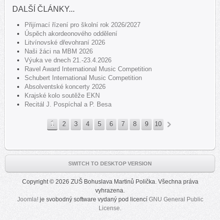
DALŠÍ ČLÁNKY...
Přijímací řízení pro školní rok 2026/2027
Úspěch akordeonového oddělení
Litvínovské dřevohraní 2026
Naši žáci na MBM 2026
Výuka ve dnech 21.-23.4.2026
Ravel Award International Music Competition
Schubert International Music Competition
Absolventské koncerty 2026
Krajské kolo soutěže EKN
Recitál J. Pospíchal a P. Besa
1
2
3
4
5
6
7
8
9
10
»
SWITCH TO DESKTOP VERSION
Copyright © 2026 ZUŠ Bohuslava Martinů Polička. Všechna práva
vyhrazena.
Joomla!
je svobodný software vydaný pod licencí
GNU General Public
License.