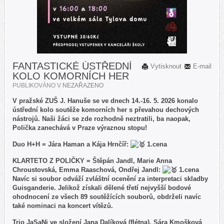
FANTASTICKÉ ÚSTŘEDNÍ
Vytisknout
E-mail
KOLO KOMORNÍCH HER
PUBLIKOVÁNO V
NEZAŘAZENO
V pražské ZUŠ J. Hanuše se ve dnech 14.-16. 5. 2026 konalo
ústřední kolo soutěže komorních her s převahou dechových
nástrojů. Naši žáci se zde rozhodně neztratili, ba naopak,
Polička zanechává v Praze výraznou stopu!
Duo H+H = Jára Haman a Kája Hrnčíř:
1.cena
KLARTETO Z POLIČKY = Štěpán Jandl, Marie Anna
Chroustovská, Emma Raaschová, Ondřej Jandl:
1.cena
Navíc si soubor odváží zvláštní ocenění za interpretaci skladby
Guisganderie. Jelikož získali dělené třetí nejvyšší bodové
ohodnocení ze všech 89 soutěžících souborů, obdrželi navíc
také nominaci na koncert vítězů.
Trio JaSaNi ve složení Jana Dalíková (flétna), Sára Kmošková