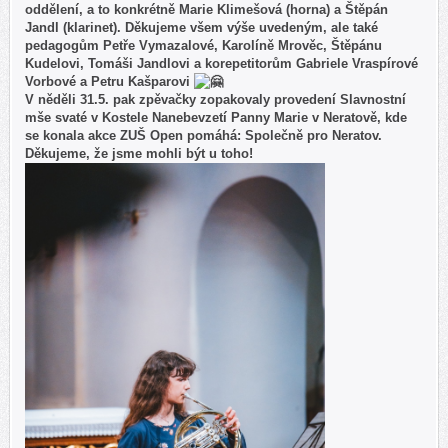
oddělení, a to konkrétně Marie Klimešová (horna) a Štěpán
Jandl (klarinet). Děkujeme všem výše uvedeným, ale také
pedagogům Petře Vymazalové, Karolíně Mrověc, Štěpánu
Kudelovi, Tomáši Jandlovi a korepetitorům Gabriele Vraspírové
Vorbové a Petru Kašparovi
V něděli 31.5. pak zpěvačky zopakovaly provedení Slavnostní
mše svaté v Kostele Nanebevzetí Panny Marie v Neratově, kde
se konala akce ZUŠ Open pomáhá: Společně pro Neratov.
Děkujeme, že jsme mohli být u toho!