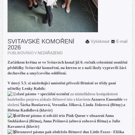
SVITAVSKÉ KOMOŘENÍ
Vytisknout
E-mail
2026
PUBLIKOVÁNO V
NEZAŘAZENO
Začátkem května se ve Svitavách konal již 6. ročník celostátní soutžění
přehlídky Svitavské komoření, na kterou se z naší školy vypravili žáci
dechového a smyčcového oddělení.
V úterý 5.5. si následující umístění přivezli flétnisté ze třídy paní
učitelky Lenky Kubík:
zlaté pásmo + speciální ocenění
za mimořádnou kompaktnost
hudebního projevu získalo flétnové trio s klavírem
Azzurro Ensemble
ve
složení
Šárka Roušarová, Veronika Jílková, Linda Jiskrová (flétny) a
Helena Kadidlová (klavír)
stříbrné pásmo
si odváží trio
Pink Queue
v obsazení
Anna
Stoklásková (flétna), Anna Pešinová (altová zobcová flétna) a Julie
Kavanová (klavír)
bronzové pásmo
pak obdrželo flétnové duo
Little Foxes - Eliška