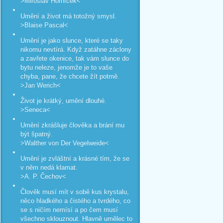
>Miroslav Horníček<
Umění a život má totožný smysl.
>Blaise Pascal<
Umění je jako slunce, které se taky
nikomu nevtírá. Když zatáhne záclony
a zavřete okenice, tak vám slunce do
bytu neleze, jenomže je to vaše
chyba, pane, že chcete žít potmě.
>Jan Werich<
Život je krátký, umění dlouhé.
>Seneca<
Umění zkrášluje člověka a brání mu
být špatný.
>Walther von Der Vegelweide<
Umění je zvláštní a krásné tím, že se
v něm nedá klamat.
>A. P. Čechov<
Člověk musí mít v sobě kus krystalu,
něco hladkého a čistého a tvrdého, co
se s ničím nemísí a po čem musí
všechno sklouznout. Hlavně umělec to