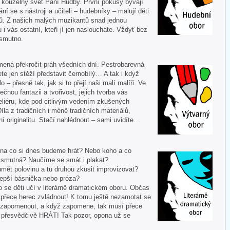
í kouzelný svět Paní Hudby. První pokusy bývají
ní se s nástroji a učiteli – hudebníky – malují děti
ů. Z našich malých muzikantů snad jednou
u i vás ostatní, kteří jí jen nasloucháte. Vždyť bez
 smutno.
mená překročit práh všedních dní. Pestrobarevná
te jen stěží představit černobílý… A tak i když
 – přesně tak, jak si to přejí naši malí malíři. Ve
ečnou fantazii a tvořivost, jejich tvorba vás
liéru, kde pod citlivým vedením zkušených
Díla z tradičních i méně tradičních materiálů,
í originalitu. Stačí nahlédnout – sami uvidíte…
 A na co si dnes budeme hrát? Nebo koho a co
i smutná? Naučíme se smát i plakat?
mět polovinu a tu druhou zkusit improvizovat?
lepší básnička nebo próza?
o se děti učí v literárně dramatickém oboru. Občas
í přece herec zvládnout! K tomu ještě nezamotat se
nezapomenout, a když zapomene, tak musí přece
tě přesvědčivě HRÁT! Tak pozor, opona už se