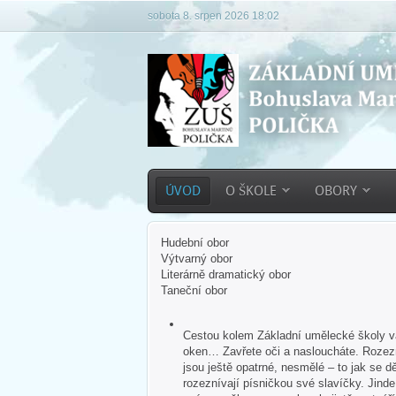
sobota 8. srpen 2026 18:02
ÚVOD
O ŠKOLE
OBORY
Hudební obor
Výtvarný obor
Literárně dramatický obor
Taneční obor
Cestou kolem Základní umělecké školy vás
oken… Zavřete oči a nasloucháte. Rozezn
jsou ještě opatrné, nesmělé – to jak se dě
rozeznívají písničkou své slavíčky. Jind