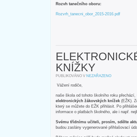
Rozvh tanečního oboru:
Rozvrh_tanecni_obor_2015-2016.pdf
ELEKTRONICK
KNÍŽKY
PUBLIKOVÁNO V
NEZAŘAZENO
Vážení rodiče,
naše škola od tohoto školního roku přechází
elektronických žákovských knížek
(EŽK). Zd
který se můžete do EŽK přihlásit. Po přihláš
informace o platbách školného, ale i např. ne
Svému třídnímu učiteli, prosím, sdělte ak
budou zaslány vygenerované přihlašovací úd