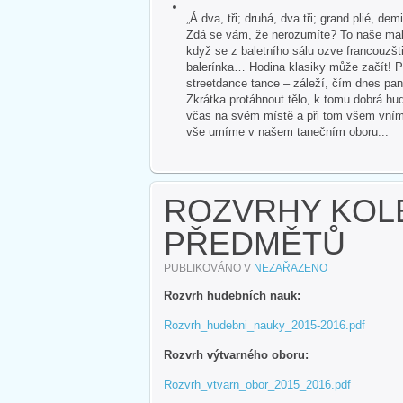
„Á dva, tři; druhá, dva tři; grand plié, dem
Zdá se vám, že nerozumíte? To naše malé
když se z baletního sálu ozve francouzšti
balerínka… Hodina klasiky může začít! P
streetdance tance – záleží, čím dnes pan
Zkrátka protáhnout tělo, k tomu dobrá hud
včas na svém místě a při tom všem vnímat 
vše umíme v našem tanečním oboru...
ROZVRHY KOL
PŘEDMĚTŮ
PUBLIKOVÁNO V
NEZAŘAZENO
Rozvrh hudebních nauk:
Rozvrh_hudebni_nauky_2015-2016.pdf
Rozvrh výtvarného oboru:
Rozvrh_vtvarn_obor_2015_2016.pdf