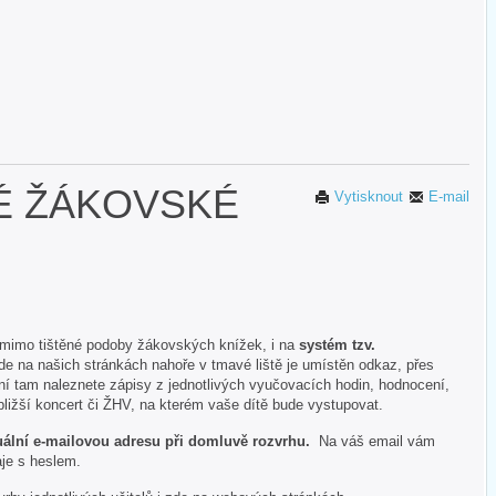
É ŽÁKOVSKÉ
Vytisknout
E-mail
, mimo tištěné podoby žákovských knížek, i na
systém tzv.
e na našich stránkách nahoře v tmavé liště je umístěn odkaz, přes
ení tam naleznete zápisy z jednotlivých vyučovacích hodin, hodnocení,
jbližší koncert či ŽHV, na kterém vaše dítě bude vystupovat.
tuální e-mailovou adresu při domluvě rozvrhu.
Na váš email vám
aje s heslem.