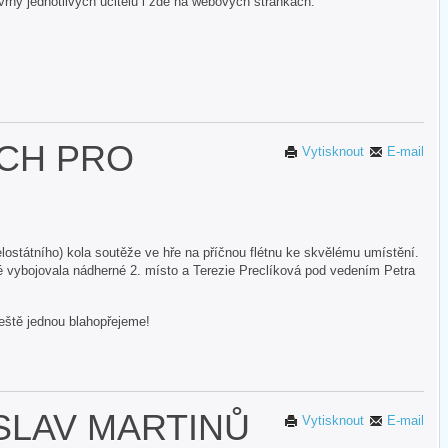
hy jednotlivých učitelů i zde na webových stránkách.
ĚCH PRO
Vytisknout
E-mail
ostátního) kola soutěže ve hře na příčnou flétnu ke skvělému umístění.
é vybojovala nádherné 2. místo a Terezie Preclíková pod vedením Petra
ještě jednou blahopřejeme!
SLAV MARTINŮ
Vytisknout
E-mail