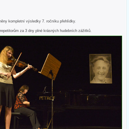
něny kompletní výsledky 7. ročníku přehlídky.
petitorům za 3 dny plné krásných hudebních zážitků.