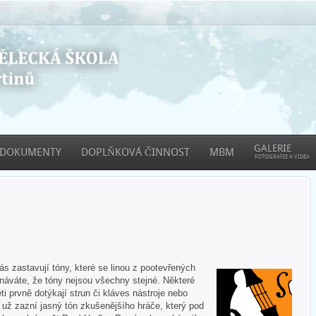
GALERIE
DOKUMENTY
DOPLŇKOVÁ ČINNOST
MBM
FOTOGRAFIE A VIDEA
 zastavují tóny, které se linou z pootevřených
áváte, že tóny nejsou všechny stejné. Některé
ti prvně dotýkají strun či kláves nástroje nebo
e už zazní jasný tón zkušenějšího hráče, který pod