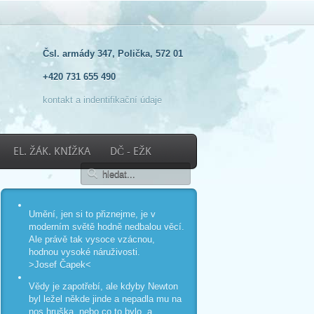
Čsl. armády 347, Polička, 572 01
+420 731 655 490
kontakt a indentifikační údaje
EL. ŽÁK. KNÍŽKA
DČ - EŽK
Umění, jen si to přiznejme, je v
moderním světě hodně nedbalou věcí.
Ale právě tak vysoce vzácnou,
hodnou vysoké náruživosti.
>Josef Čapek<
Vědy je zapotřebí, ale kdyby Newton
byl ležel někde jinde a nepadla mu na
nos hruška, nebo co to bylo, a