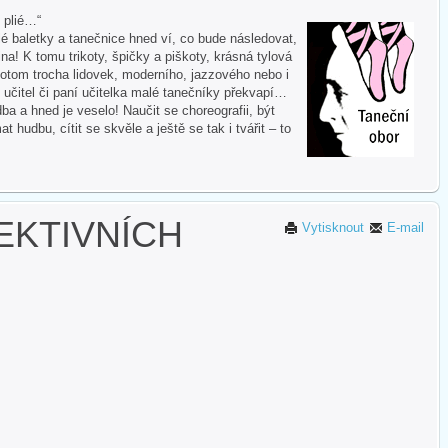
i plié…“
 baletky a tanečnice hned ví, co bude následovat,
na! K tomu trikoty, špičky a piškoty, krásná tylová
otom trocha lidovek, moderního, jazzového nebo i
 učitel či paní učitelka malé tanečníky překvapí…
ba a hned je veselo! Naučit se choreografii, být
hudbu, cítit se skvěle a ještě se tak i tvářit – to
EKTIVNÍCH
Vytisknout
E-mail