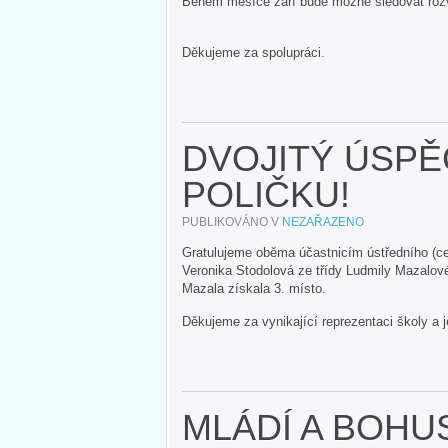
Během měsíce září bude možné sledovat rozvr
Děkujeme za spolupráci.
DVOJITÝ ÚSP
POLIČKU!
PUBLIKOVÁNO V
NEZAŘAZENO
Gratulujeme oběma účastnicím ústředního (cel
Veronika Stodolová ze třídy Ludmily Mazalov
Mazala získala 3. místo.
Děkujeme za vynikající reprezentaci školy a 
MLÁDÍ A BOHU