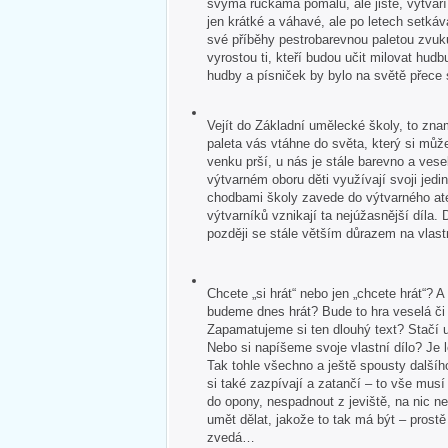
svýma ručkama pomalu, ale jistě, vytvář
jen krátké a váhavé, ale po letech setkává
své příběhy pestrobarevnou paletou zvuk
vyrostou ti, kteří budou učit milovat hudb
hudby a písniček by bylo na světě přece
Vejít do Základní umělecké školy, to zna
paleta vás vtáhne do světa, který si může
venku prší, u nás je stále barevno a veselo
výtvarném oboru děti využívají svoji jedin
chodbami školy zavede do výtvarného ate
výtvarníků vznikají ta nejúžasnější díla. 
později se stále větším důrazem na vlastn
Chcete „si hrát“ nebo jen „chcete hrát“?
budeme dnes hrát? Bude to hra veselá č
Zapamatujeme si ten dlouhý text? Stačí u
Nebo si napíšeme svoje vlastní dílo? Je 
Tak tohle všechno a ještě spousty dalšíh
si také zazpívají a zatančí – to vše mus
do opony, nespadnout z jeviště, na nic 
umět dělat, jakože to tak má být – pros
zvedá…