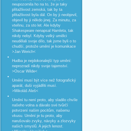
neupozornila ho na to, že je taky
přitažlivost zemská, tak by ta
přitažlivost byla dál. On by ji neobjevil,
objevil by ji někdo jinej. Za minutu, za
vteřinu, za sto let. Ale kdyby
Shakespeare nenapsal Hamleta, tak
nikdy nebyl. Kdyby velký umělci
neudělali svoje dílo, tak jsme byli o to
chudší, protože umění je komunikace
>Jan Werich<
Hudba je nejdokonalejší typ umění:
neprozradí nikdy svoje tajemství.
>Oscar Wilde<
Umění musí být více než fotografický
aparát, duši vyjádřiti musí.
>Mikoláš Aleš<
Umění tu není proto, aby sladilo chvíle
našeho volna a dávalo své tvůrčí
potvrzení našim pocitům, našemu
vkusu. Umění je tu proto, aby
narušovalo zvyky, návyky a zlozvyky
našich smyslů. A jejich lenost.