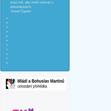
musí mít, aby mohl usilovat o
dokonalostech.
>Karel Čapek<