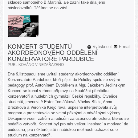
skladeb samotného B.Martinů, ale zazní také díla jeho
následovníků. Těšíme se na vás!
KONCERT STUDENTŮ
Vytisknout
E-mail
AKORDEONOVÉHO ODDĚLENÍ
KONZERVATOŘE PARDUBICE
PUBLIKOVÁNO V
NEZAŘAZENO
Dne 9.listopadu jsme uvítali studenty akordeonového oddělení
Konzervatoře Pardubice, kteří přijeli do Poličky spolu se svými
pedagogy prof. Antonínem Dvořákem a Mgr. Jakubem Jedlinským.
Koncert se konal v rámci přípravy na Soutěžní přehlídku
konzervatoří a hudebních gymnázií České republiky. Čtveřice
studentů, jmenovitě Ester Tomášková, Václav Bílek, Anna
Březíková a Veronika Krejčířová, úspěšně interpretovala svůj
program a prezentovala se velmi pěknými a odvážnými výkony.
Děkujeme všem žákům a rodičům za úžasnou atmosféru, kterou se
podařilo vytvořit. Koncert byl pro nás velkou inspirací a motivací do
budoucna, pro některé jistě i nabídkou možnosti ucházet se o
studium na konzervatoři.