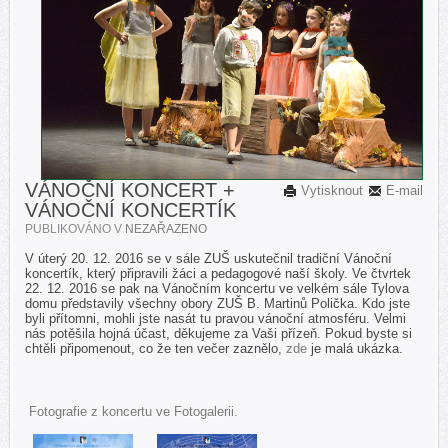
VÁNOČNÍ KONCERT +
Vytisknout
E-mail
VÁNOČNÍ KONCERTÍK
PUBLIKOVÁNO V
NEZAŘAZENO
V úterý 20. 12. 2016 se v sále ZUŠ uskutečnil tradiční Vánoční
koncertík, který připravili žáci a pedagogové naší školy. Ve čtvrtek
22. 12. 2016 se pak na Vánočním koncertu ve velkém sále Tylova
domu představily všechny obory ZUŠ B. Martinů Polička. Kdo jste
byli přítomni, mohli jste nasát tu pravou vánoční atmosféru. Velmi
nás potěšila hojná účast, děkujeme za Vaši přízeň.
Pokud byste si
chtěli připomenout, co že ten večer zaznělo,
zde
je malá ukázka.
Fotografie z koncertu ve Fotogalerii.