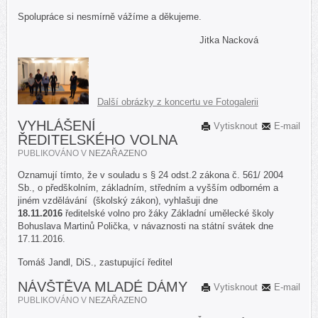
Spolupráce si nesmírně vážíme a děkujeme.
Jitka Nacková
Další obrázky z koncertu ve Fotogalerii
VYHLÁŠENÍ
Vytisknout
E-mail
ŘEDITELSKÉHO VOLNA
PUBLIKOVÁNO V
NEZAŘAZENO
Oznamují tímto, že v souladu s § 24 odst.2 zákona č. 561/ 2004
Sb., o předškolním, základním, středním a vyšším odborném a
jiném vzdělávání (školský zákon), vyhlašuji dne
18.11.2016
ředitelské volno pro žáky Základní umělecké školy
Bohuslava Martinů Polička, v návaznosti na státní svátek dne
17.11.2016.
Tomáš Jandl, DiS., zastupující ředitel
NÁVŠTĚVA MLADÉ DÁMY
Vytisknout
E-mail
PUBLIKOVÁNO V
NEZAŘAZENO