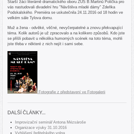
Starší žáci literárně dramatického oboru ZUŠ B.Martinů Polička pro
vás nastudovali divadelní hru "Návštěva mladé dámy" Zdeňka
Podskalského. Premiéra se uskutečnila 24.11.2016 od 18 hodin ve
velkém sále Tylova domu.
Muž a žena - odvěké, věčné, nevyčerpatelné a znovu překvapující
téma. Kolik autorů je už zpracovalo a na kolikero způsobů. Kdo jste
se přišli pobavit u několika humorných scének na toto téma, mohli
jste třeba v některé z nich nejít i sami sebe.
Fotografie z představení ve Fotogalerii
DALŠÍ ČLÁNKY...
Improvizační seminář Antona Mézsároše
Organizace výuky 31.10.2016
Vyhlášení ředitelského volna