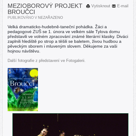
MEZIOBOROVÝ PROJEKT
Vytisknout
E-mail
BROUČCI
PUBLIKOVÁNO V
NEZAŘAZENO
Velká dramaticko-hudebně-taneční pohádka. Žáci a
pedagogové ZUŠ se 1. února ve velkém sále Tylova domu
představili ve volném zpracování známé literární klasiky. Diváci
zaplnili hlediště po strop a těšili se baletem, živou hudbou a
pěveckým sborem i mluveným slovem.
Děkujeme za vaši
hojnou návštěvu.
Další fotografie z představení ve Fotogalerii.