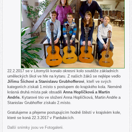
22.2.2017 se v Litomyšli konalo okresní kolo soutěže
základních
uměleckých škol ve hře na kytaru. Z našich žáků se nejlépe vedlo
Jiřímu Šíchovi a Stanislavu Grubhofferovi
, kteří ve svých
kategoriích získali 1.místo s postupem do krajského kola. Neméně
krásná druhá místa pak obsadili
Anna Hoplíčková a Martin
Andrle.
Kytarové trio ve složení Anna Hoplíčková, Martin Andrle a
Stanislav Grubhoffer získalo 2.místo.
Gratulujeme a přejeme postupujícím hodně štěstí v krajském kole,
které se koná 22.3.2017 v Pardubicích.
Další snímky jsou ve Fotogalerii.