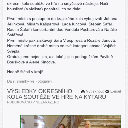
okresní kolo soutěže ve hře na smyčcové nástroje. Naši
houslisté (a violista) posbírali, co se dalo:
První místo s postupem do krajského kola vybojovali: Johana
Jelínková, Miriam Kašparová, Lada Kincová, Štěpán Šafář,
Radim Šafář i koncertantní duo Vendula Pucharová a Natálie
Šafářová.
První místo pak získávají Sára Vraspírová a Rozálie Jánová.
Neméně krásné druhé místo ve své kategorii obsadil Vojtěch
Švejda.
Gratulujeme nejen jim, ale také jejich pedagožkám Pavlíně
Bouškové a Aleně Kincové.
Hodně štěstí v kraji!
Další snímky ve Fotogalerii.
VÝSLEDKY OKRESNÍHO
Vytisknout
E-mail
KOLA SOUTĚŽE VE HŘE NA KYTARU
PUBLIKOVÁNO V
NEZAŘAZENO