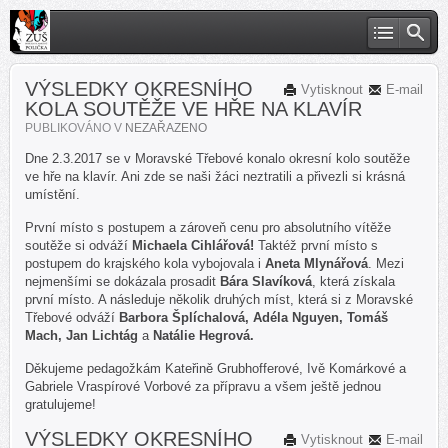
VÝSLEDKY OKRESNÍHO
Vytisknout
E-mail
KOLA SOUTĚŽE VE HŘE NA KLAVÍR
PUBLIKOVÁNO V
NEZAŘAZENO
Dne 2.3.2017 se v Moravské Třebové konalo okresní kolo soutěže
ve hře na klavír. Ani zde se naši žáci neztratili a přivezli si krásná
umístění.
První místo s postupem a zároveň cenu pro absolutního vítěže
soutěže si odváží
Michaela Cihlářová!
Taktéž první místo s
postupem do krajského kola vybojovala i
Aneta Mlynářová
. Mezi
nejmenšími se dokázala prosadit
Bára Slavíková
, která získala
první místo. A následuje několik druhých míst, která si z Moravské
Třebové odváží
Barbora Šplíchalová, Adéla Nguyen, Tomáš
Mach, Jan Lichtág
a
Natálie Hegrová.
Děkujeme pedagožkám Kateřině Grubhofferové, Ivě Komárkové a
Gabriele Vraspírové Vorbové za přípravu a všem ještě jednou
gratulujeme!
VÝSLEDKY OKRESNÍHO
Vytisknout
E-mail