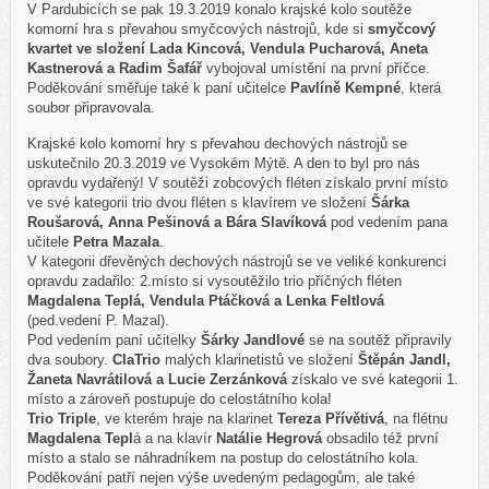
V Pardubicích se pak 19.3.2019 konalo krajské kolo soutěže
komorní hra s převahou smyčcových nástrojů, kde si
smyčcový
kvartet ve složení Lada Kincová, Vendula Pucharová, Aneta
Kastnerová a Radim Šafář
vybojoval umístění na první příčce.
Poděkování směřuje také k paní učitelce
Pavlíně Kempné
, která
soubor připravovala.
Krajské kolo komorní hry s převahou dechových nástrojů se
uskutečnilo 20.3.2019 ve Vysokém Mýtě. A den to byl pro nás
opravdu vydařený! V soutěži zobcových fléten získalo první místo
ve své kategorii trio dvou fléten s klavírem ve složení
Šárka
Roušarová, Anna Pešinová a Bára Slavíková
pod vedením pana
učitele
Petra Mazala
.
V kategorii dřevěných dechových nástrojů se ve veliké konkurenci
opravdu zadařilo: 2.místo si vysoutěžilo trio příčných fléten
Magdalena Teplá, Vendula Ptáčková a Lenka Feltlová
(ped.vedení P. Mazal).
Pod vedením paní učitelky
Šárky Jandlové
se na soutěž připravily
dva soubory.
ClaTrio
malých klarinetistů ve složení
Štěpán Jandl,
Žaneta Navrátilová a Lucie Zerzánková
získalo ve své kategorii 1.
místo a zároveň postupuje do celostátního kola!
Trio Triple
, ve kterém hraje na klarinet
Tereza Přívětivá
, na flétnu
Magdalena Tepl
á a na klavír
Natálie Hegrová
obsadilo též první
místo a stalo se náhradníkem na postup do celostátního kola.
Poděkování patří nejen výše uvedeným pedagogům, ale také