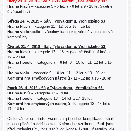
Úterý 23. 4. 2019 – Sál ZUŠ B. Martinů, Čsl. armády 347
Hra na klavír
– kategorie 5 - 6 let, 7 - 8 let a 9 - 10 let (včetně
čtyřruční hry)
Středa 24. 4. 2019 – Sály Tylova domu, Vrchlického 53
Hra na klavír –
kategorie 11 - 12 let a 15 – 16 let
Hra na violoncello
– všechny kategorie, včetně violoncellové
komorní hry
Čtvrtek 25. 4. 2019 - Sály Tylova domu, Vrchlického 53
Hra na klavír
– kategorie 17 – 18 let (včetně čtyřruční hry)
a
19 – 20 let
Hra na housle
– kategorie 7 – 8 let, 9 – 10 let, 11 -12 let a 15-
16 let
Hra na violu
- kategorie 9 - 10 let, 11 - 12 let a 19 - 20 let
Komorní hra smyčcových nástrojů -
11 - 12 let a 15 - 16 let
Pátek 26. 4. 2019 - Sály Tylova domu, Vrchlického 53
Hra na klavír –
kategorie 13 - 14 let
Hra na housle –
kategorie 13 – 14 let a 17- 18 let
Komorní hra smyčcových nástrojů -
kategorie 13 - 14 let a
17 - 18 let
Omlouváme se tímto všem za případné komplikace, které
mohou přidáním dalšího soutěžního dne vzniknout. Stáli jsme
před rozhodnutím, zda začít od konce škrtat účastníky dle