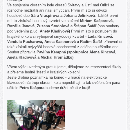
Ve spojeném okresním kole okresů Svitavy a Ústí nad Orlicí se
rozhodně neztratili ani naši smyčcaři. První místo si odváží
houslové duo
Sára Vraspírová a Johana Jelínková
. Taktéž první
místo získává houslový kvartet ve složení
Miriam Kašparová,
Rozálie Jánová, Zuzana Stodolová a Štěpán Šafá
ř (oba soubory
pod vedením p.uč.
Anety Kladivové)
První místo s postupem do
krajského kola si vybojoval smy
čcový kvartet -
Lada Kincová,
Vendula Pucharová, Aneta Kastnerová a Radim Šafář
. Zároveň si
také získali nejvyšší bodové ohodnocení z celého soutěžního dne.
Soubor připravila
Pavlína Kempná (spolupráce Alena Kincová,
Aneta Kladivová a Michal Hromádko)
.
Všem výše uvedeným gratulujeme, děkujeme za reprezentaci školy
a přejeme hodně štěstí v krajských kolech!
Ještě drobná poznámka na konec - u hráčů na elektronické
klávesové nástroje okresní kola neprobíhají, a tak svěřencům pana
učitele
Petra Kašpara
budeme držet pěsti v kraji!