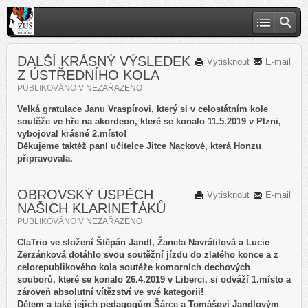
DALŠÍ KRÁSNÝ VÝSLEDEK
Vytisknout
E-mail
Z ÚSTŘEDNÍHO KOLA
PUBLIKOVÁNO V
NEZAŘAZENO
Velká gratulace Janu Vraspírovi, který si v celostátním kole
soutěže ve hře na akordeon, které se konalo 11.5.2019 v Plzni,
vybojoval krásné 2.místo!
Děkujeme taktéž paní učitelce Jitce Nackové, která Honzu
připravovala.
OBROVSKÝ ÚSPĚCH
Vytisknout
E-mail
NAŠICH KLARINEŤÁKŮ
PUBLIKOVÁNO V
NEZAŘAZENO
ClaTrio ve složení Štěpán Jandl, Žaneta Navrátilová a Lucie
Zerzánková dotáhlo svou soutěžní jízdu do zlatého konce a z
celorepublikového kola soutěže komorních dechových
souborů, které se konalo 26.4.2019 v Liberci, si odváží 1.místo a
zároveň absolutní vítězství ve své kategorii!
Dětem a také jejich pedagogům Šárce a Tomášovi Jandlovým