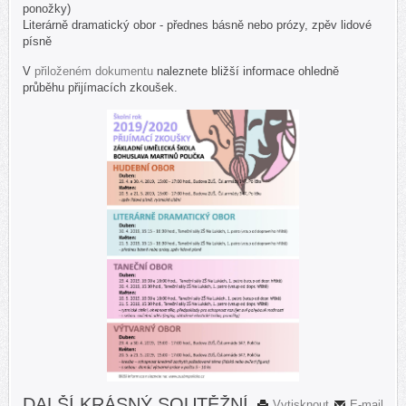
ponožky)
Literárně dramatický obor - přednes básně nebo prózy, zpěv lidové
písně
V
přiloženém dokumentu
naleznete bližší informace ohledně
průběhu přijímacích zkoušek.
DALŠÍ KRÁSNÝ SOUTĚŽNÍ
Vytisknout
E-mail