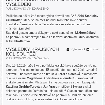
VÝSLEDEK!
PUBLIKOVÁNO V
NEZAŘAZENO
Poličské soutěžní žně tohoto týdne dovršil dne 22.3.2019
Stanislav
Grubhoffer
, který se na mezinárodní Kontrabasové soutěži
Františka Černého a Jana Geissela ve své kategorii umístil na
krásném 2.místě!
Standovi gratulujeme a děkujeme také panu učiteli
M.Hromádkovi
za přípravu a samozřejmě také za klavírní doprovod, který obstarala
K.Grubhofferová.
VÝSLEDKY KRAJSKÝCH
Vytisknout
E-mail
KOL SOUTĚŽÍ
PUBLIKOVÁNO V
NEZAŘAZENO
Dne 15.3.2019 naše škola pořádala krajské kolo soutěže ve hře na
akordeon. V silné konkurenci 58 soutěžících se naši žáci rozhodně
neztratili - na třetím místě se umístila
Tereza Šolcová
, akordonové
duo ve složení
Magdaléna Andrlíková a Vanda Klusoňová
pak
získalo druhé místo. Místa první si vybojovali ve svých kategoriích
Kateřina Grubhofferová a Jan Vraspír
, přičemž Honza získal
dokonce postup do ústředního kola soutěže! Gratulujeme, děkujeme
také paní učitelce
Jitce Nackové
za přípravu a Honzovi přejeme
hodně štěstí v Plzni, kde se ústřední kolo soutěže koná.