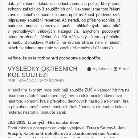
data přihlášení, dokud se nedostaneme na počet, který jsme
schopni zařadit do 3 soutěžních dní. Nakonec jsme toto řešení
zavrhli, neboť nechceme nikomu upřít možnost předvést svůj
připravený soutěžní repertoár. Ač neradi, od příštího ročníku již
budeme nuceni omezovat počet přihlášených účastníků
v jednotlivých věkových kategoriích, abychom podobným
situacím předešli. Velmi nás těší Váš velký zájem o přehlídku
a hudbu Bohuslava Martinů, na druhou stranu není v našich
silách zvládnout neustále se zvyšující množství účastníků.
Věříme, že naše rozhodnutí pochopíte a podpoříte.
VÝSLEDKY OKRESNÍCH
Vytisknout
E-mail
KOL SOUTĚŽÍ
PUBLIKOVÁNO V
NEZAŘAZENO
V letošním školním roce probíhají soutěže ZUŠ v kategoriích hra na
akordeon (včetně souborové hry), hry na elektronické klávesové
nástroje, komorní hra s převahou dechových nástrojů a komorní hra
s převahou smyčcových nástrojů. Naši žáci se v okresních kolech
nikterak neztratili, posuďte sami:
19.2.2019, Litomyšl - Hra na akordeon
První místo s postupem do kraje vybojovali
Tereza Šolcová, Jan
Vraspír, Kateřina Grubhofferová a akordeonové duo Vanda