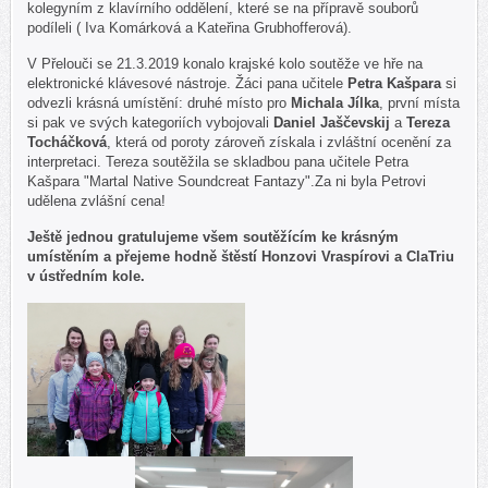
kolegyním z klavírního oddělení, které se na přípravě souborů
podíleli ( Iva Komárková a Kateřina Grubhofferová).
V Přelouči se 21.3.2019 konalo krajské kolo soutěže ve hře na
elektronické klávesové nástroje. Žáci pana učitele
Petra Kašpara
si
odvezli krásná umístění: druhé místo pro
Michala Jílka
, první místa
si pak ve svých kategoriích vybojovali
Daniel Jaščevskij
a
Tereza
Tocháčková
, která od poroty zároveň získala i zvláštní ocenění za
interpretaci. Tereza soutěžila se skladbou pana učitele Petra
Kašpara "Martal Native Soundcreat Fantazy".Za ni byla Petrovi
udělena zvlášní cena!
Ještě jednou gratulujeme všem soutěžícím ke krásným
umístěním a přejeme hodně štěstí Honzovi Vraspírovi a ClaTriu
v ústředním kole.