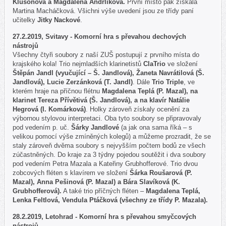
Klusoňová a Magdaléna Andrlíková.
První místo pak získala
Martina Macháčková. Všichni výše uvedení jsou ze třídy paní
učitelky
Jitky Nackové
.
27.2.2019, Svitavy - Komorní hra s převahou dechových
nástrojů
Všechny čtyři soubory z naší ZUŠ postupují z prvního místa do
krajského kola! Trio nejmladších klarinetistů
ClaTrio
ve složení
Štěpán Jandl (vyučující – Š. Jandlová), Žaneta Navrátilová (Š.
Jandlová), Lucie Zerzánková (T. Jandl)
. Dále
Trio Triple
, ve
kterém hraje na příčnou flétnu
Magdalena Teplá (P. Mazal), na
klarinet Tereza Přívětivá (Š. Jandlová), a na klavír Natálie
H
egrová (I. Komárková)
. Holky zároveň získaly ocenění za
výbornou stylovou interpretaci. Oba tyto soubory se připravovaly
pod vedením p. uč.
Šárky Jandlové
(a jak ona sama říká – s
velikou pomocí výše zmíněných kolegů) a můžeme prozradit, že se
staly zároveň dvěma soubory s nejvyšším počtem bodů ze všech
zúčastněných
. Do kraje za 3 týdny pojedou soutěžit i dva soubory
pod vedením Petra Mazala a Kateřiny Grubhofferové. Trio dvou
zobcových fléten s klavírem ve složení
Šárka Roušarová (P.
Mazal), Anna Pešinová (P. Mazal) a Bára Slavíková (K.
Grubhofferová).
A také trio příčných fléten –
Magdalena Teplá,
Lenka Feltlová, Vendula Ptáčková (všechny ze třídy P. Mazala).
28.2.2019, Letohrad - Komorní hra s převahou smyčcových
nástrojů