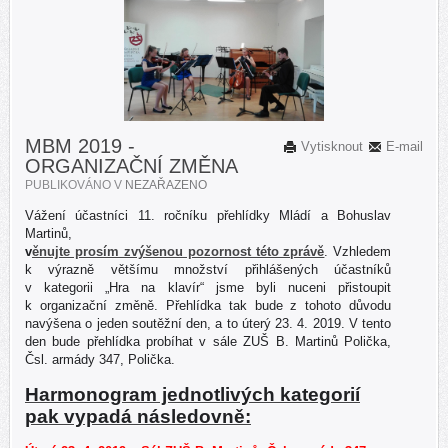
MBM 2019 -
Vytisknout
E-mail
ORGANIZAČNÍ ZMĚNA
PUBLIKOVÁNO V
NEZAŘAZENO
Vážení účastníci 11. ročníku přehlídky Mládí a Bohuslav
Martinů,
v
ěnujte prosím zvýšenou pozornost této zprávě
. Vzhledem
k výrazně většímu množství přihlášených účastníků
v kategorii „Hra na klavír“ jsme byli nuceni přistoupit
k organizační změně. Přehlídka tak bude z tohoto důvodu
navýšena o jeden soutěžní den, a to úterý 23. 4. 2019. V tento
den bude přehlídka probíhat v sále ZUŠ B. Martinů Polička,
Čsl. armády 347, Polička.
Harmonogram jednotlivých kategorií
pak vypadá následovně: