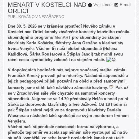
MENART V KOSTELCI NAD
Vytisknout
E-mail
ORLICÍ
PUBLIKOVÁNO V
NEZAŘAZENO
Dne 30. 5. 2026 se v krásném prostředí Nového zámku v
Kostelci nad Orlicí konaly závěrečné koncerty letošního ročníku
stipendijního programu
MenART
pro stipendisty ze skupin
klavíristy Karla Košárka, flétnisty Jana Ostrého a klarinetisty
Irvina Venyše. Všichni tři naši letošní stipendisté (Helena
Kadidlová, Šárka Roušarová a Štěpán Jandl) tak mohli svou
roční cestu symbolicky zakončit na stejném místě.
V dopoledních hodinách nás nejprve současný majitel zámku
František Kinský provedl jeho interiéry. Následně stipendisté a
jejich pedagogové přijali pozvání na oběd a před samotnými
koncerty jsme stihli také návštěvu zámecké kavárny.
Pak už
se v Zrcadlovém sále vše chystalo na samotné koncerty
stipendistů. Nejprve se ve 14.30 představily Helča a hned po ní
Šárka za doprovodu klavíristky Silvie Ježkové. Od 18 hodin si
pak Štěpán zahrál nejdříve za doprovodu klavíristy Daniela
Wiesnera a následně také společně se svým mentorem Irvinem
Venyšem.
Všichni naši stipendisté načasovali formu na výbornou, a
přestože teploměr ve zcela zaplněném sále vystoupal až na 26
stupňů, vymáčkli ze sebe kromě posledních kapek potu také