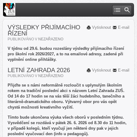
VÝSLEDKY PŘIJÍMACÍHO
Vytisknout
E-mail
ŘÍZENÍ
PUBLIKOVÁNO V
NEZAŘAZENO
V týdnu od 29.6. budou rozeslány výsledky přijímacího řízení
pro školní rok 2026/2027, a to na emailové adresy, zadené při
vyplnění online přihlášky.
LETNÍ ZAHRADA 2026
Vytisknout
E-mail
PUBLIKOVÁNO V
NEZAŘAZENO
Přijďte se s námi neformálně rozloučit s uplynulým školním
rokem na tradiční poslední akci s názvem Letní Zahrada ZUŠ.
Od 14 do 17 hodin se na vás těší žáci hudebního, tanečního a
literárně-dramatického oboru. Výtvarný obor pro vás opět
chystá možnosti kreativního vyžití.
Tímto bude ukončena výuka všech oborů v posledním týdnu.
Vysvědčení se rozdává v pátek 26. 6. 2026 od 8.30 do 11 hodin,
v případě kolegů, kteří vyučují jen některé dny pak v jejich
poslední vyučovací den (info u pedagogů).