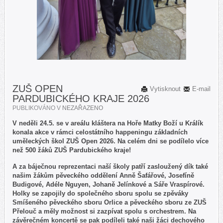
ZUŠ OPEN
Vytisknout
E-mail
PARDUBICKÉHO KRAJE 2026
PUBLIKOVÁNO V
NEZAŘAZENO
V neděli 24.5. se v areálu kláštera na Hoře Matky Boží u Králík
konala akce v rámci celostátního happeningu základních
uměleckých škol ZUŠ Open 2026. Na celém dni se podílelo více
než 500 žáků ZUŠ Pardubického kraje!
A za báječnou reprezentaci naší školy patří zasloužený dík také
našim žákům pěveckého oddělení Anně Šafářové, Josefíně
Budigové, Adéle Nguyen, Johaně Jelínkové a Sáře Vraspírové.
Holky se zapojily do společného sboru spolu se zpěváky
Smíšeného pěveckého sboru Orlice a pěveckého sboru ze ZUŠ
Přelouč a měly možnost si zazpívat spolu s orchestrem. Na
závěrečném koncertě se pak podíleli také naši žáci dechového