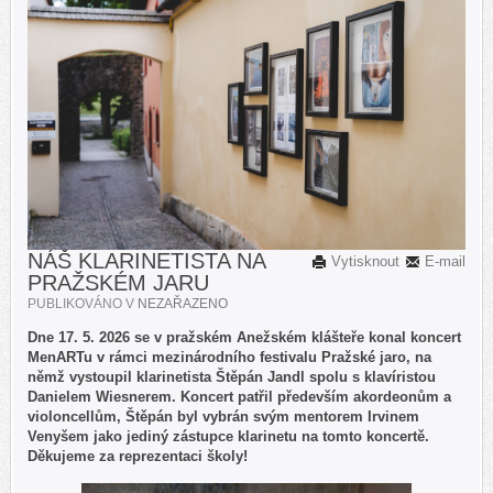
NÁŠ KLARINETISTA NA
Vytisknout
E-mail
PRAŽSKÉM JARU
PUBLIKOVÁNO V
NEZAŘAZENO
Dne 17. 5. 2026 se v pražském Anežském klášteře konal koncert
MenARTu v rámci mezinárodního festivalu Pražské jaro, na
němž vystoupil klarinetista Štěpán Jandl spolu s klavíristou
Danielem Wiesnerem. Koncert patřil především akordeonům a
violoncellům, Štěpán byl vybrán svým mentorem Irvinem
Venyšem jako jediný zástupce klarinetu na tomto koncertě.
Děkujeme za reprezentaci školy!