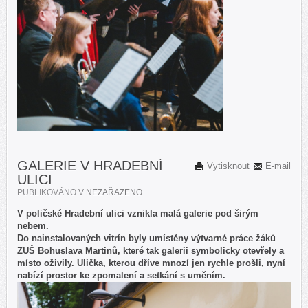
GALERIE V HRADEBNÍ
Vytisknout
E-mail
ULICI
PUBLIKOVÁNO V
NEZAŘAZENO
V poličské Hradební ulici vznikla malá galerie pod širým
nebem.
Do nainstalovaných vitrín byly umístěny výtvarné práce žáků
ZUŠ Bohuslava Martinů, které tak galerii symbolicky otevřely a
místo oživily. Ulička, kterou dříve mnozí jen rychle prošli, nyní
nabízí prostor ke zpomalení a setkání s uměním.