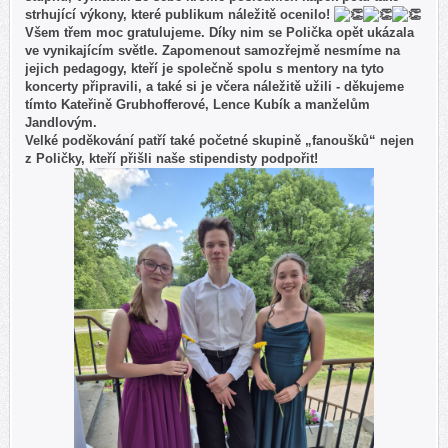
strhující výkony, které publikum náležitě ocenilo!
Všem třem moc gratulujeme. Díky nim se Polička opět ukázala
ve vynikajícím světle. Zapomenout samozřejmě nesmíme na
jejich pedagogy, kteří je společně spolu s mentory na tyto
koncerty připravili, a také si je včera náležitě užili - děkujeme
tímto Kateřině Grubhofferové, Lence Kubík a manželům
Jandlovým.
Velké poděkování patří také početné skupině „fanoušků“ nejen
z Poličky, kteří přišli naše stipendisty podpořit!