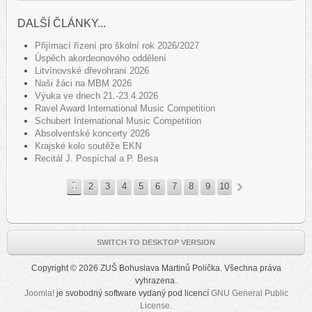
DALŠÍ ČLÁNKY...
Přijímací řízení pro školní rok 2026/2027
Úspěch akordeonového oddělení
Litvínovské dřevohraní 2026
Naši žáci na MBM 2026
Výuka ve dnech 21.-23.4.2026
Ravel Award International Music Competition
Schubert International Music Competition
Absolventské koncerty 2026
Krajské kolo soutěže EKN
Recitál J. Pospíchal a P. Besa
1
2
3
4
5
6
7
8
9
10
»
SWITCH TO DESKTOP VERSION
Copyright © 2026 ZUŠ Bohuslava Martinů Polička. Všechna práva
vyhrazena.
Joomla!
je svobodný software vydaný pod licencí
GNU General Public
License.