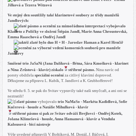
Jílková a Tezera Witzová
Ve stejný den soutěžily také klarinetové soubory ze třídy manželů
Jandlových:
zlaté pásmo a ocenění za mimořádnou interpretaci
vybojovalo
Klarteto z Poličky ve složení Štěpán Jandl, Marie Anna Chroustovská,
Emma Raaschová a Ondřej Jandl
taktéž
zlaté
bylo
duo H + H - Jaroslav Haman a Karel Hrnčíř
ocenění za výborné vedení komorních souborů pro manžele
Jandlovy
Smíšené trio JaSaNi (Jana Dalíková - flétna, Sára Kmošková - klarinet
a Nina Zrůstová - klavír) získalo
stříbrné pásmo.
Nina navíc od
poroty obdržela
speciální ocenění
za citlivý klavírní doprovod.
Děkujeme za přípravu L. Kubík, T. Jandlovi a K. Grubhofferové!
Ve středu 6. 5. se pak do Svitav vypravily také naši smyčcaři, a ani oni se
neztratili!
zlaté pásmo
vybojovalo
trio NaMaSo - Markéta Kadidlová, Sofie
Kučerová - housle a Natálie Mihulková - klavír
stříbrné pásmo
si pak ze Svitav odváží
Brejlovci - Ondřej Kotek,
Jolana Klimešová - housle, Anna Hamanová - klavír a Vendula
Kalousová - bicí nástroje
Výše uvedené připravili V. Boštíková, M. Dostál, J. Báčová, I.