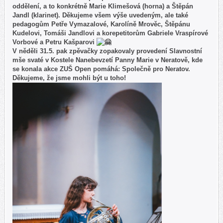
oddělení, a to konkrétně Marie Klimešová (horna) a Štěpán
Jandl (klarinet). Děkujeme všem výše uvedeným, ale také
pedagogům Petře Vymazalové, Karolíně Mrověc, Štěpánu
Kudelovi, Tomáši Jandlovi a korepetitorům Gabriele Vraspírové
Vorbové a Petru Kašparovi
V něděli 31.5. pak zpěvačky zopakovaly provedení Slavnostní
mše svaté v Kostele Nanebevzetí Panny Marie v Neratově, kde
se konala akce ZUŠ Open pomáhá: Společně pro Neratov.
Děkujeme, že jsme mohli být u toho!