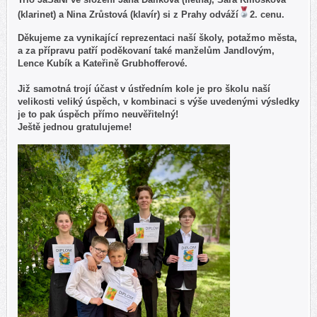
(klarinet) a Nina Zrůstová (klavír) si z Prahy odváží
2. cenu.
Děkujeme za vynikající reprezentaci naší školy, potažmo města,
a za přípravu patří poděkovaní také manželům Jandlovým,
Lence Kubík a Kateřině Grubhofferové.
Již samotná trojí účast v ústředním kole je pro školu naší
velikosti veliký úspěch, v kombinaci s výše uvedenými výsledky
je to pak úspěch přímo neuvěřitelný!
Ještě jednou gratulujeme!