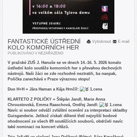
FANTASTICKÉ ÚSTŘEDNÍ
Vytisknout
E-mail
KOLO KOMORNÍCH HER
PUBLIKOVÁNO V
NEZAŘAZENO
V pražské ZUŠ J. Hanuše se ve dnech 14.-16. 5. 2026 konalo
ústřední kolo soutěže komorních her s převahou dechových
nástrojů. Naši žáci se zde rozhodně neztratili, ba naopak,
Polička zanechává v Praze výraznou stopu!
Duo H+H = Jára Haman a Kája Hrnčíř:
1.cena
KLARTETO Z POLIČKY = Štěpán Jandl, Marie Anna
Chroustovská, Emma Raaschová, Ondřej Jandl:
1.cena
Navíc si soubor odváží zvláštní ocenění za interpretaci skladby
Guisganderie. Jelikož získali dělené třetí nejvyšší bodové
ohodnocení ze všech 89 soutěžících souborů, obdrželi navíc
také nominaci na koncert vítězů.
Trio JaSaNi ve složení Jana Dalíková (flétna), Sára Kmošková