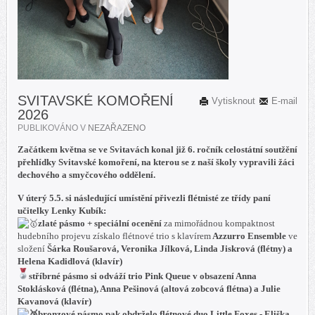
SVITAVSKÉ KOMOŘENÍ
Vytisknout
E-mail
2026
PUBLIKOVÁNO V
NEZAŘAZENO
Začátkem května se ve Svitavách konal již 6. ročník celostátní soutžění
přehlídky Svitavské komoření, na kterou se z naší školy vypravili žáci
dechového a smyčcového oddělení.
V úterý 5.5. si následující umístění přivezli flétnisté ze třídy paní
učitelky Lenky Kubík:
zlaté pásmo + speciální ocenění
za mimořádnou kompaktnost
hudebního projevu získalo flétnové trio s klavírem
Azzurro Ensemble
ve
složení
Šárka Roušarová, Veronika Jílková, Linda Jiskrová (flétny) a
Helena Kadidlová (klavír)
stříbrné pásmo
si odváží trio
Pink Queue
v obsazení
Anna
Stoklásková (flétna), Anna Pešinová (altová zobcová flétna) a Julie
Kavanová (klavír)
bronzové pásmo
pak obdrželo flétnové duo
Little Foxes - Eliška