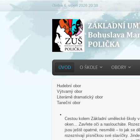
čtvrtek 6. srpen 2026 20:38
ÚVOD
O ŠKOLE
OBORY
Hudební obor
Výtvarný obor
Literárně dramatický obor
Taneční obor
Cestou kolem Základní umělecké školy vás
oken… Zavřete oči a nasloucháte. Rozezn
jsou ještě opatrné, nesmělé – to jak se dě
rozeznívají písničkou své slavíčky. Jind