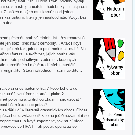
í kouzelný svět Paní Hudby. První pokusy bývají
ní se s nástroji a učiteli – hudebníky – malují děti
ů. Z našich malých muzikantů snad jednou
u i vás ostatní, kteří jí jen nasloucháte. Vždyť bez
 smutno.
mená překročit práh všedních dní. Pestrobarevná
te jen stěží představit černobílý… A tak i když
 – přesně tak, jak si to přejí naši malí malíři. Ve
ečnou fantazii a tvořivost, jejich tvorba vás
liéru, kde pod citlivým vedením zkušených
Díla z tradičních i méně tradičních materiálů,
í originalitu. Stačí nahlédnout – sami uvidíte…
 A na co si dnes budeme hrát? Nebo koho a co
i smutná? Naučíme se smát i plakat?
mět polovinu a tu druhou zkusit improvizovat?
lepší básnička nebo próza?
o se děti učí v literárně dramatickém oboru. Občas
í přece herec zvládnout! K tomu ještě nezamotat se
nezapomenout, a když zapomene, tak musí přece
tě přesvědčivě HRÁT! Tak pozor, opona už se