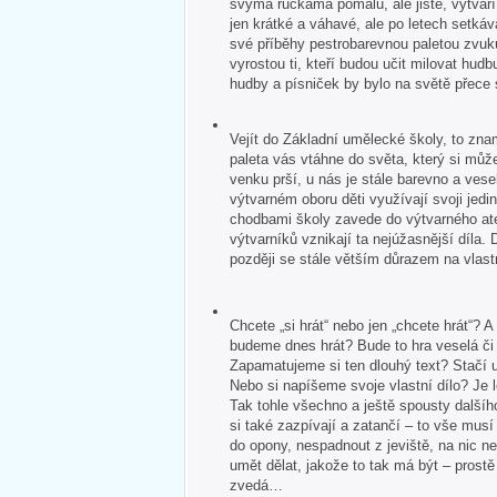
svýma ručkama pomalu, ale jistě, vytvář
jen krátké a váhavé, ale po letech setkává
své příběhy pestrobarevnou paletou zvuk
vyrostou ti, kteří budou učit milovat hudb
hudby a písniček by bylo na světě přece
Vejít do Základní umělecké školy, to zna
paleta vás vtáhne do světa, který si může
venku prší, u nás je stále barevno a veselo
výtvarném oboru děti využívají svoji jedin
chodbami školy zavede do výtvarného ate
výtvarníků vznikají ta nejúžasnější díla. 
později se stále větším důrazem na vlastn
Chcete „si hrát“ nebo jen „chcete hrát“?
budeme dnes hrát? Bude to hra veselá č
Zapamatujeme si ten dlouhý text? Stačí u
Nebo si napíšeme svoje vlastní dílo? Je 
Tak tohle všechno a ještě spousty dalšíh
si také zazpívají a zatančí – to vše mus
do opony, nespadnout z jeviště, na nic 
umět dělat, jakože to tak má být – pros
zvedá…