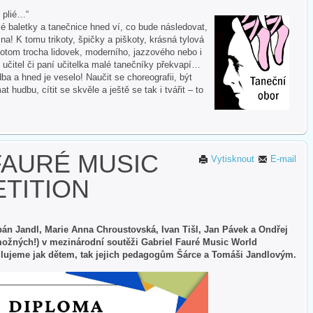
i plié…“
 baletky a tanečnice hned ví, co bude následovat,
na! K tomu trikoty, špičky a piškoty, krásná tylová
otom trocha lidovek, moderního, jazzového nebo i
 učitel či paní učitelka malé tanečníky překvapí…
ba a hned je veselo! Naučit se choreografii, být
hudbu, cítit se skvěle a ještě se tak i tvářit – to
FAURÉ MUSIC
Vytisknout
E-mail
TITION
ěpán Jandl, Marie Anna Chroustovská, Ivan Tišl, Jan Pávek a Ondřej
možných!) v mezinárodní soutěži Gabriel Fauré Music World
lujeme jak dětem, tak jejich pedagogům Šárce a Tomáši Jandlovým.