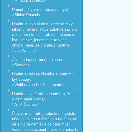
>Miroslav Horníček<
Umění a život má totožný smysl.
>Blaise Pascal<
Umění je jako slunce, které se taky
nikomu nevtírá. Když zatáhne záclony
a zavřete okenice, tak vám slunce do
bytu neleze, jenomže je to vaše
chyba, pane, že chcete žít potmě.
>Jan Werich<
Život je krátký, umění dlouhé.
>Seneca<
Umění zkrášluje člověka a brání mu
být špatný.
>Walther von Der Vegelweide<
Umění je zvláštní a krásné tím, že se
v něm nedá klamat.
>A. P. Čechov<
Člověk musí mít v sobě kus krystalu,
něco hladkého a čistého a tvrdého, co
se s ničím nemísí a po čem musí
všechno sklouznout. Hlavně umělec to