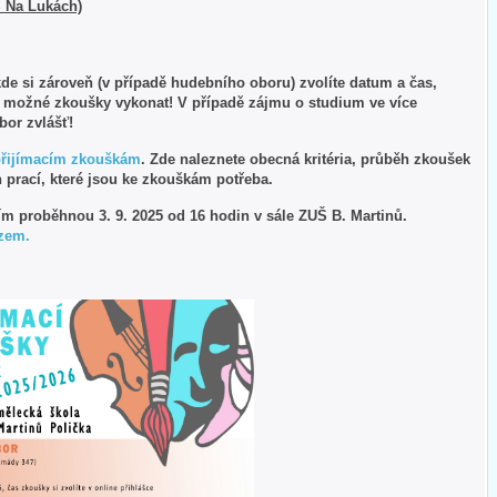
Š Na Lukách)
kde si zároveň (v případě hudebního oboru) zvolíte datum a čas,
í možné zkoušky vykonat! V případě zájmu o studium ve více
obor zvlášť!
přijímacím zkouškám
. Zde naleznete obecná kritéria, průběh zkoušek
 prací, které jsou ke zkouškám potřeba.
ím proběhnou 3. 9. 2025 od 16 hodin v sále ZUŠ B. Martinů.
zem.