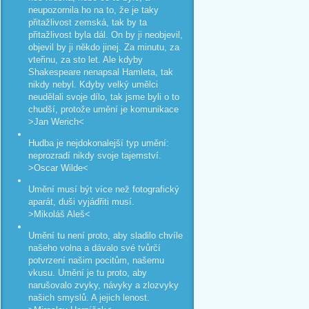
neupozornila ho na to, že je taky
přitažlivost zemská, tak by ta
přitažlivost byla dál. On by ji neobjevil,
objevil by ji někdo jinej. Za minutu, za
vteřinu, za sto let. Ale kdyby
Shakespeare nenapsal Hamleta, tak
nikdy nebyl. Kdyby velký umělci
neudělali svoje dílo, tak jsme byli o to
chudší, protože umění je komunikace
>Jan Werich<
Hudba je nejdokonalejší typ umění:
neprozradí nikdy svoje tajemství.
>Oscar Wilde<
Umění musí být více než fotografický
aparát, duši vyjádřiti musí.
>Mikoláš Aleš<
Umění tu není proto, aby sladilo chvíle
našeho volna a dávalo své tvůrčí
potvrzení našim pocitům, našemu
vkusu. Umění je tu proto, aby
narušovalo zvyky, návyky a zlozvyky
našich smyslů. A jejich lenost.