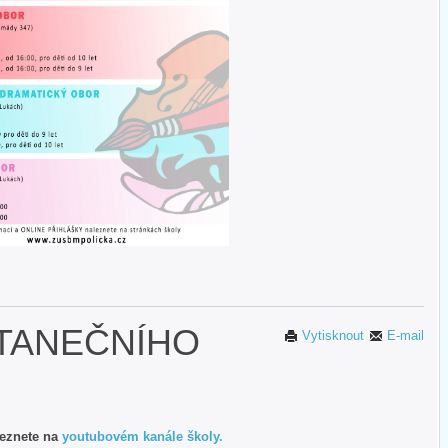
 TANEČNÍHO
Vytisknout
E-mail
leznete na
youtubovém kanále školy.