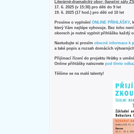
Literárně-dramatický obor: (taneční sály Z
17. 6. 2025 (v 15:30) pro děti do 9 let
19. 6. 2025 (17 hod.) pro děti od 10 let
Prosíme o vyplnění
ONLINE PŘIHLÁŠKY
, 
který Vám nejlépe vyhovuje. Bez toho nen
oborech je nutné vyplnit přihlášku každý 
Nastudujte si prosím
obecné informace k 
a také popis a rozsah domácích výtvarných
Přijímací řízení do projektu Hrátky s uměn
Online přihlášky naleznete
pod tímto odka
Těšíme se na malé talenty!