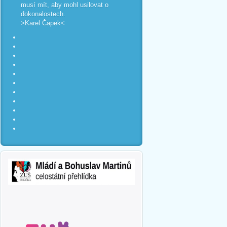
musí mít, aby mohl usilovat o
dokonalostech.
>Karel Čapek<