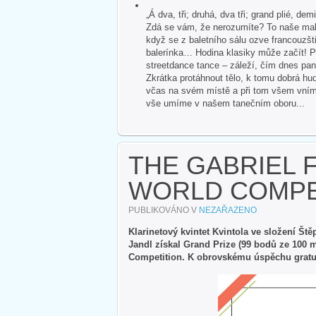
„Á dva, tři; druhá, dva tři; grand plié, dem
Zdá se vám, že nerozumíte? To naše malé
když se z baletního sálu ozve francouzšti
balerínka… Hodina klasiky může začít! P
streetdance tance – záleží, čím dnes pan
Zkrátka protáhnout tělo, k tomu dobrá hud
včas na svém místě a při tom všem vnímat 
vše umíme v našem tanečním oboru...
THE GABRIEL 
WORLD COMPE
PUBLIKOVÁNO V
NEZAŘAZENO
Klarinetový kvintet Kvintola ve složení Št
Jandl získal Grand Prize (99 bodů ze 100 
Competition. K obrovskému úspěchu gratu