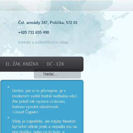
Čsl. armády 347, Polička, 572 01
+420 731 655 490
kontakt a indentifikační údaje
EL. ŽÁK. KNÍŽKA
DČ - EŽK
Umění, jen si to přiznejme, je v
moderním světě hodně nedbalou věcí.
Ale právě tak vysoce vzácnou,
hodnou vysoké náruživosti.
>Josef Čapek<
Vědy je zapotřebí, ale kdyby Newton
byl ležel někde jinde a nepadla mu na
nos hruška, nebo co to bylo, a