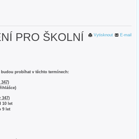
ENÍ PRO ŠKOLNÍ
Vytisknout
E-mail
6 budou probíhat v těchto termínech:
 347)
přihlášce)
 347)
d 10 let
 9 let