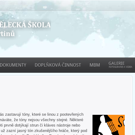
GALERIE
DOKUMENTY
DOPLŇKOVÁ ČINNOST
MBM
FOTOGRAFIE A VIDEA
 zastavují tóny, které se linou z pootevřených
áváte, že tóny nejsou všechny stejné. Některé
ti prvně dotýkají strun či kláves nástroje nebo
e už zazní jasný tón zkušenějšího hráče, který pod