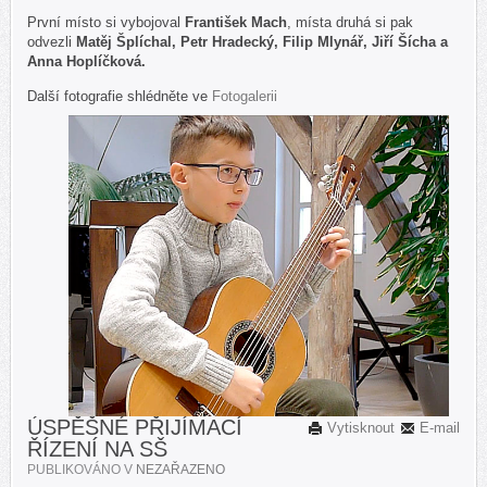
První místo si vybojoval
František Mach
, místa druhá si pak
odvezli
Matěj Šplíchal, Petr Hradecký, Filip Mlynář, Jiří Šícha a
Anna Hoplíčková.
Další fotografie shlédněte ve
Fotogalerii
ÚSPĚŠNÉ PŘIJÍMACÍ
Vytisknout
E-mail
ŘÍZENÍ NA SŠ
PUBLIKOVÁNO V
NEZAŘAZENO