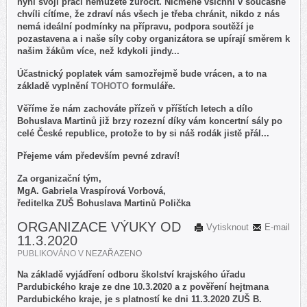
nyní svoji práci nemůžete zúročit. Nicméně všichni v současné
chvíli cítíme, že zdraví nás všech je třeba chránit, nikdo z nás
nemá ideální podmínky na přípravu, podpora soutěží je
pozastavena a i naše síly coby organizátora se upírají směrem k
našim žákům více, než kdykoli jindy...
Účastnický poplatek vám samozřejmě bude vrácen, a to na
základě vyplnění
TOHOTO
formuláře.
Věříme že nám zachováte přízeň v příštích letech a dílo
Bohuslava Martinů již brzy rozezní díky vám koncertní sály po
celé České republice, protože to by si náš rodák jistě přál...
Přejeme vám především pevné zdraví!
Za organizační tým,
MgA. Gabriela Vraspírová Vorbová,
ředitelka ZUŠ Bohuslava Martinů Polička
ORGANIZACE VÝUKY OD
Vytisknout
E-mail
11.3.2020
PUBLIKOVÁNO V
NEZAŘAZENO
Na základě vyjádření odboru školství krajského úřadu
Pardubického kraje ze dne 10.3.2020 a z pověření hejtmana
Pardubického kraje, je s platností ke dni 11.3.2020 ZUŠ B.