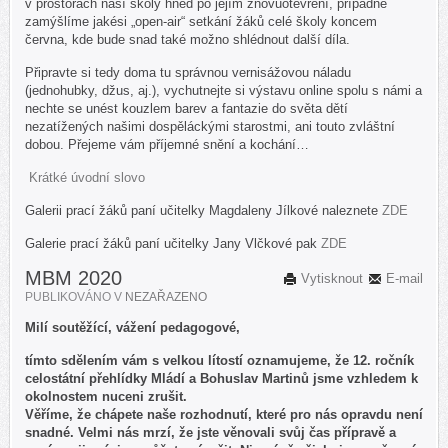
v prostorách naší školy hned po jejím znovuotevření, případně
zamýšlíme jakési „open-air“ setkání žáků celé školy koncem
června, kde bude snad také možno shlédnout další díla.
Připravte si tedy doma tu správnou vernisážovou náladu
(jednohubky, džus, aj.), vychutnejte si výstavu online spolu s námi a
nechte se unést kouzlem barev a fantazie do světa dětí
nezatížených našimi dospěláckými starostmi, ani touto zvláštní
dobou. Přejeme vám příjemné snění a kochání…
Krátké úvodní slovo
Galerii prací žáků paní učitelky Magdaleny Jílkové naleznete
ZDE
Galerie prací žáků paní učitelky Jany Vlčkové pak
ZDE
MBM 2020
Vytisknout
E-mail
PUBLIKOVÁNO V
NEZAŘAZENO
Milí soutěžící, vážení pedagogové,
tímto sdělením vám s velkou lítostí oznamujeme, že 12. ročník
celostátní přehlídky Mládí a Bohuslav Martinů jsme vzhledem k
okolnostem nuceni zrušit.
Věříme, že chápete naše rozhodnutí, které pro nás opravdu není
snadné. Velmi nás mrzí, že jste věnovali svůj čas přípravě a