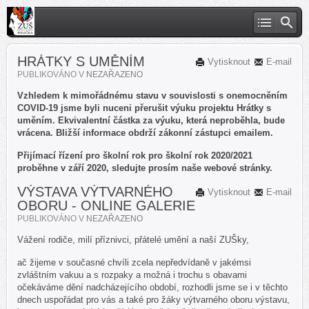
HRÁTKY S UMĚNÍM
Vytisknout
E-mail
PUBLIKOVÁNO V
NEZAŘAZENO
Vzhledem k mimořádnému stavu v souvislosti s onemocněním
COVID-19 jsme byli nuceni přerušit výuku projektu Hrátky s
uměním. Ekvivalentní částka za výuku, která neproběhla, bude
vrácena. Bližší informace obdrží zákonní zástupci emailem.
Přijímací řízení pro školní rok pro školní rok 2020/2021
proběhne v září 2020, sledujte prosím naše webové stránky.
VÝSTAVA VÝTVARNÉHO
Vytisknout
E-mail
OBORU - ONLINE GALERIE
PUBLIKOVÁNO V
NEZAŘAZENO
Vážení rodiče, milí příznivci, přátelé umění a naší ZUŠky,
ač žijeme v současné chvíli zcela nepředvídaně v jakémsi
zvláštním vakuu a s rozpaky a možná i trochu s obavami
očekáváme dění nadcházejícího období, rozhodli jsme se i v těchto
dnech uspořádat pro vás a také pro žáky výtvarného oboru výstavu,