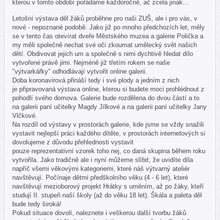
kterou v tomto období pořádáme každoročně, ač zcela jinak...
Letošní výstava děl žáků proběhne pro naši ZUŠ, ale i pro vás, v
nové - nepoznané podobě. Jako již po mnoho předchozích let, měly
se v tento čas otevírat dveře Městského muzea a galerie Polička a
my měli společně nechat své oči zkoumat umělecký svět našich
dětí. Obdivovat jejich um a společně s nimi dychtivě hledat dílo
vytvořené právě jimi. Nejméně již třetím rokem se naše
"výtvarkářky" odhodlávají vytvořit online galerii.
Doba koronavirová přináší tedy i své plody a jedním z nich
je připravovaná výstava online, kterou si budete moci prohlédnout z
pohodlí svého domova. Galerie bude rozdělena do dvou částí a to
na galerii paní učitelky Magdy Jílkové a na galerii paní učitelky Jany
Vlčkové.
Na rozdíl od výstavy v prostorách galerie, kde jsme se vždy snažili
vystavit nejlepší práci každého dítěte, v prostorách internetových si
dovolujeme z důvodu přehlednosti vystavit
pouze reprezentativní vzorek toho nej, co daná skupina během roku
vytvořila. Jako tradičně ale i nyní můžeme slíbit, že uvidíte díla
napříč všemi věkovými kategoriemi, které náš výtvarný ateliér
navštěvují. Počínaje dětmi předškolního věku (4 - 6 let), které
navštěvují mezioborový projekt Hrátky s uměním, až po žáky, kteří
studují II. stupeň naší školy (až do věku 18 let). Škála a paleta děl
bude tedy široká!
Pokud situace dovolí, naleznete i veškerou další tvorbu žáků