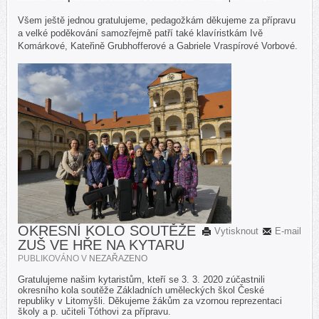
Všem ještě jednou gratulujeme, pedagožkám děkujeme za přípravu
a velké poděkování samozřejmě patří také klavíristkám Ivě
Komárkové, Kateřině Grubhofferové a Gabriele Vraspírové Vorbové.
OKRESNÍ KOLO SOUTĚŽE
Vytisknout
E-mail
ZUŠ VE HŘE NA KYTARU
PUBLIKOVÁNO V
NEZAŘAZENO
Gratulujeme našim kytaristům, kteří se 3. 3. 2020 zúčastnili
okresního kola soutěže Základních uměleckých škol České
republiky v Litomyšli. Děkujeme žákům za vzornou reprezentaci
školy a p. učiteli Tóthovi za přípravu.