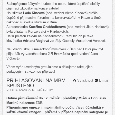
Blahopřejeme žákyním hudebního oboru, které úspěšně složily
přijímací zkoušky na konzervatoře!
Houslistka
Lada Kincová
(ped. vedení Alena Kincová) prošla
úspěšně přijímacími řízeními na konzervatořích v Praze a Brně,
nakonec si zvolila studium v Brně.
Akordeonistka
Kateřina Grubhofferová
(ped. vedení Jitka Nacková)
byla přijata na Konzervatoř v Pardubicích.
Další přijatou žákyní na Konzervatoř v Pardubicích je také
klavíristka
Adriana Voglová
ze třídy Gabriely Vraspírové Vorbové.
Na Střední školu uměleckoprůmyslovou v Ústí nad Orlicí pak byl
přijat žák výtvarného oboru
Jiří Hromádka
(ped. vedení Jana
Vlčková).
Všem výše uvedeným gratulujeme a děkujeme také jejich
pedagogům za vzornou přípravu!
PŘIHLAŠOVÁNÍ NA MBM
Vytisknout
E-mail
SPUŠTĚNO
PUBLIKOVÁNO V
NEZAŘAZENO
Online přihlašování do 12. ročníku přehlídky Mládí a Bohuslav
Martinů naleznete
ZDE
.
Připomínáme omezení maximálního počtu třiceti účastníků v
každé věkové kategorii, přičemž v případě naplnění kategorie je