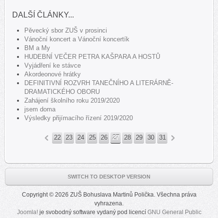
DALŠÍ ČLÁNKY...
Pěvecký sbor ZUŠ v prosinci
Vánoční koncert a Vánoční koncertík
BM a My
HUDEBNÍ VEČER PETRA KAŠPARA A HOSTŮ
Vyjádření ke stávce
Akordeonové hrátky
DEFINITIVNÍ ROZVRH TANEČNÍHO A LITERÁRNĚ-
DRAMATICKÉHO OBORU
Zahájení školního roku 2019/2020
jsem doma
Výsledky přijímacího řízení 2019/2020
22
23
24
25
26
27
28
29
30
31
«
»
SWITCH TO DESKTOP VERSION
Copyright © 2026 ZUŠ Bohuslava Martinů Polička. Všechna práva
vyhrazena.
Joomla!
je svobodný software vydaný pod licencí
GNU General Public