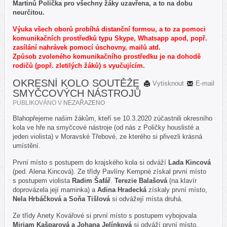
Martinů Polička pro všechny žáky uzavřena, a to na dobu
neurčitou.
Výuka všech oborů probíhá distanční formou, a to za pomoci
komunikačních prostředků typu Skype, Whatsapp apod, popř.
zasílání nahrávek pomocí úschovny, mailů atd.
Způsob zvoleného komunikačního prostředku je na dohodě
rodičů (popř. zletilých žáků) s vyučujícím.
OKRESNÍ KOLO SOUTĚŽE
Vytisknout
E-mail
SMYČCOVÝCH NÁSTROJŮ
PUBLIKOVÁNO V
NEZAŘAZENO
Blahopřejeme našim žákům, kteří se 10.3.2020 zúčastnili okresního
kola ve hře na smyčcové nástroje (od nás z Poličky houslisté a
jeden violista) v Moravské Třebové, ze kterého si přivezli krásná
umístění.
První místo s postupem do krajského kola si odváží
Lada Kincová
(ped. Alena Kincová). Ze třídy Pavlíny Kempné získal první místo
s postupem violista
Radim Šafář
.
Terezie Balašová
(na klavír
doprovázela její maminka) a
Adina Hradecká
získaly první místo,
Nela Hrbáčková a Soňa Tišlová
si odvážejí místa druhá.
Ze třídy Anety Kovářové si první místo s postupem vybojovala
Miriam Kašparová a Johana Jelínková
si odváží první místo.