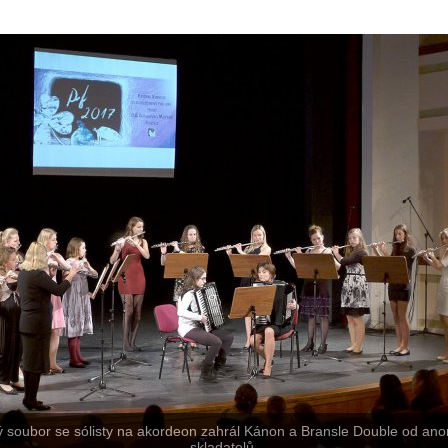
ý soubor se sólisty na akordeon zahrál Kánon a Bransle Double od an
skladatelů.