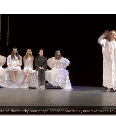
terárně dramatický obor přispěl Vánoční povídkou ( autorská tvorba žáků