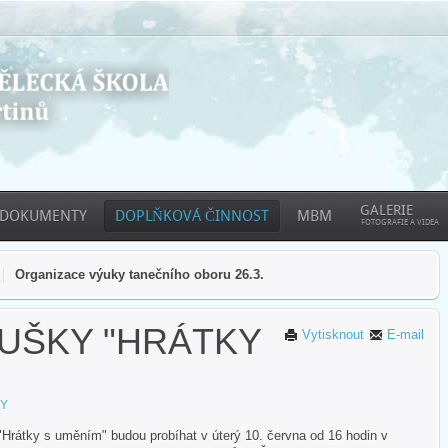
GALERIE
DOKUMENTY
DOPLŇKOVÁ ČINNOST
MBM
FOTOGRAFIE A VIDEA
Organizace výuky tanečního oboru 26.3.
OUŠKY "HRÁTKY
Vytisknout
E-mail
LY
"Hrátky s uměním" budou probíhat v úterý 10. června od 16 hodin v