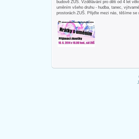
budově ZUŠ. Vzdělávání pro děti od 4 let vě
uměním všeho druhu - hudba, tanec, výtvarné
prostorách ZUŠ. Přijďte mezi nás, těšíme se n