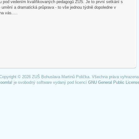
ku pod vedením kvalifikovaných pedagogů ZUŠ. Je to první setkání s
 umění a dramatická průprava - to vše jednou týdně dopoledne v
a vás.....
Copyright © 2026 ZUŠ Bohuslava Martinů Polička. Všechna práva vyhrazena
Joomla!
je svobodný software vydaný pod licencí
GNU General Public License