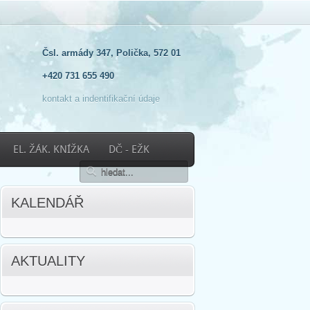
Čsl. armády 347, Polička, 572 01
+420 731 655 490
kontakt a indentifikační údaje
EL. ŽÁK. KNÍŽKA
DČ - EŽK
KALENDÁŘ
AKTUALITY