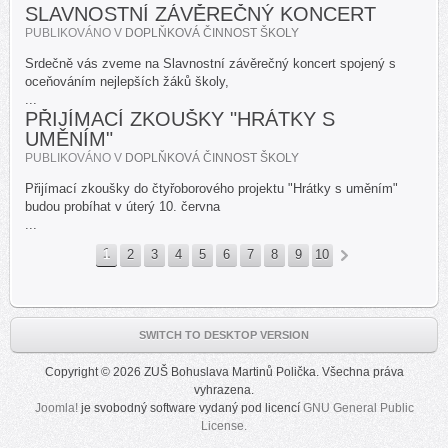
SLAVNOSTNÍ ZÁVĚREČNÝ KONCERT
PUBLIKOVÁNO V
DOPLŇKOVÁ ČINNOST ŠKOLY
Srdečně vás zveme na Slavnostní závěrečný koncert spojený s
oceňováním nejlepších žáků školy,
...
PŘIJÍMACÍ ZKOUŠKY "HRÁTKY S
UMĚNÍM"
PUBLIKOVÁNO V
DOPLŇKOVÁ ČINNOST ŠKOLY
Přijímací zkoušky do čtyřoborového projektu "Hrátky s uměním"
budou probíhat v úterý 10. června
...
1
2
3
4
5
6
7
8
9
10
»
SWITCH TO DESKTOP VERSION
Copyright © 2026 ZUŠ Bohuslava Martinů Polička. Všechna práva
vyhrazena.
Joomla!
je svobodný software vydaný pod licencí
GNU General Public
License.