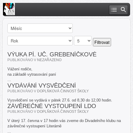
Filtrovat
VÝUKA PÍ. UČ. GREBENÍČKOVÉ
PUBLIKOVÁNO V
NEZAŘAZENO
Vážení rodiče,
na základě vytrasování paní
...
VYDÁVÁNÍ VYSVĚDČENÍ
PUBLIKOVÁNO V
DOPLŇKOVÁ ČINNOST ŠKOLY
Vysvědčení se vydává v pátek 27.6. od 8,30 do 12,00 hodin.
ZÁVĚREČNÉ VYSTOUPENÍ LDO
PUBLIKOVÁNO V
DOPLŇKOVÁ ČINNOST ŠKOLY
V úterý 17. června v 17 hodin vás zveme do Divadelního klubu na
závěrečné vystoupení Literárně
...