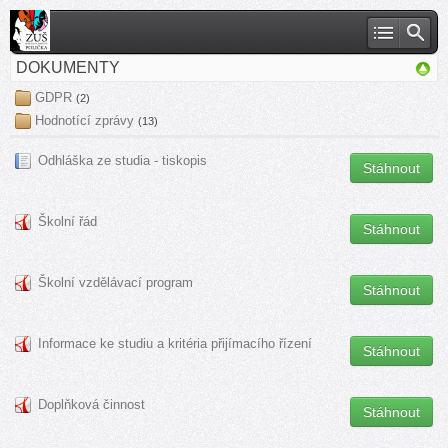
DOKUMENTY
GDPR
(2)
Hodnotící zprávy
(13)
Odhláška ze studia - tiskopis
Stáhnout
Školní řád
Stáhnout
Školní vzdělávací program
Stáhnout
Informace ke studiu a kritéria přijímacího řízení
Stáhnout
Doplňková činnost
Stáhnout