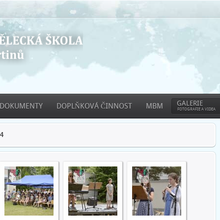
GALERIE
DOKUMENTY
DOPLŇKOVÁ ČINNOST
MBM
FOTOGRAFIE A VIDEA
24