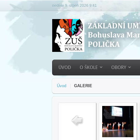
neděle 9. srpen 2026 9:41
ÚVOD
O ŠKOLE
OBORY
Úvod
GALERIE