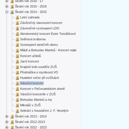
Školní rok 2016 - 17
Školní rok 2015 - 2016
Školní rok 2014 - 2015
Letní zahrada
Závěrečný slavnostní koncert
Záverečné vystoupení LDO
Abrolventský koncert Ester Tomáškové
Sněhová královna
Vystoupení tanečníh oboru
Mládí a Bohuslav Martinů - Koncert nejlepších
Koncert učitelů
Jarní koncert
Krajské kolo soutěže ZUŠ
Přednáška o myslivosti VO
Hudební večer při svíčkách
Vánoční koncert
Koncert v Pečovatelském domě
Vánoční koncertík v ZUŠ
Bohuslav Martinů a my
Mikuláš v ZUŠ
Setkání s houslařem J. F. Veselým
Školní rok 2013 - 2014
Školní rok 2012-2013
Školní rok 2022 - 2023