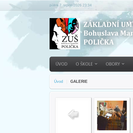
pátek 7. srpen 2026 23:34
ÚVOD
O ŠKOLE
OBORY
Úvod
GALERIE