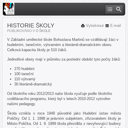
HISTORIE ŠKOLY
Vytisknout
E-mail
PUBLIKOVÁNO V
O ŠKOLE
V Základní umělecké škole Bohuslava Martinů se vzdělávají žáci v
hudebním, tanečním, výtvarném a literárně-dramatickém oboru.
Celková kapacita školy je 510 žáků.
Jednotlivé obory mají v průměru za poslední období tyto počty žáků:
270 hudební
100 taneční
110 výtvarný
30 literárně-dramatický
Od školního roku 2012/2013 naše škola vyučuje podle školního
vzdělávacího programu, který byl v letech 2010-2012 vytvořen
našimi pedagogy.
Škola vznikla v roce 1948 původně jako Hudební ústav města
Poličky. Od 1. 1. 1998 je právním subjektem, zřizovatelem školy je
Město Polička. Od 1. 9. 1999 škola přesídlila z nevyhovující budovy