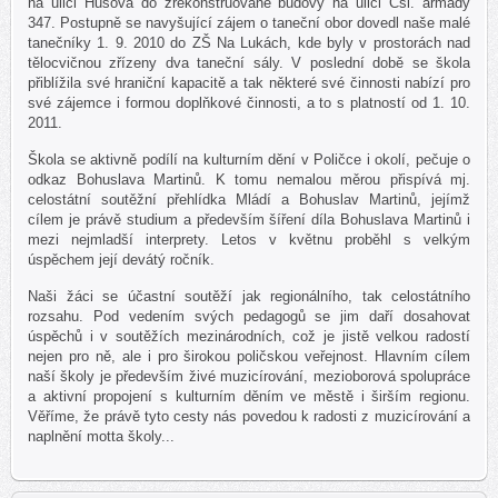
na ulici Husova do zrekonstruované budovy na ulici Čsl. armády
347. Postupně se navyšující zájem o taneční obor dovedl naše malé
tanečníky 1. 9. 2010 do ZŠ Na Lukách, kde byly v prostorách nad
tělocvičnou zřízeny dva taneční sály. V poslední době se škola
přiblížila své hraniční kapacitě a tak některé své činnosti nabízí pro
své zájemce i formou doplňkové činnosti, a to s platností od 1. 10.
2011.
Škola se aktivně podílí na kulturním dění v Poličce i okolí, pečuje o
odkaz Bohuslava Martinů. K tomu nemalou měrou přispívá mj.
celostátní soutěžní přehlídka Mládí a Bohuslav Martinů, jejímž
cílem je právě studium a především šíření díla Bohuslava Martinů i
mezi nejmladší interprety. Letos v květnu proběhl s velkým
úspěchem její devátý ročník.
Naši žáci se účastní soutěží jak regionálního, tak celostátního
rozsahu. Pod vedením svých pedagogů se jim daří dosahovat
úspěchů i v soutěžích mezinárodních, což je jistě velkou radostí
nejen pro ně, ale i pro širokou poličskou veřejnost. Hlavním cílem
naší školy je především živé muzicírování, mezioborová spolupráce
a aktivní propojení s kulturním děním ve městě i širším regionu.
Věříme, že právě tyto cesty nás povedou k radosti z muzicírování a
naplnění motta školy...