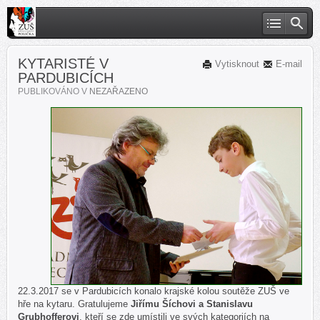
KYTARISTÉ V
Vytisknout
E-mail
PARDUBICÍCH
PUBLIKOVÁNO V
NEZAŘAZENO
22.3.2017 se v Pardubicích konalo krajské kolou soutěže ZUŠ ve
hře na kytaru. Gratulujeme
Jiřímu Šíchovi a Stanislavu
Grubhofferovi
, kteří se zde umístili ve svých kategoriích na