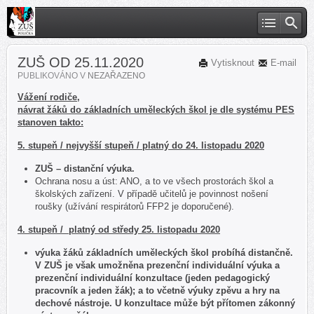
ZUŠ OD 25.11.2020
Vytisknout
E-mail
PUBLIKOVÁNO V
NEZAŘAZENO
Vážení rodiče,
návrat žáků do základních uměleckých škol je dle systému PES
stanoven takto:
5. stupeň / nejvyšší stupeň / platný do 24. listopadu 2020
ZUŠ – distanční výuka.
Ochrana nosu a úst: ANO, a to ve všech prostorách škol a
školských zařízení. V případě učitelů je povinnost nošení
roušky (užívání respirátorů FFP2 je doporučené).
4. stupeň / platný od středy 25. listopadu 2020
výuka žáků základních uměleckých škol probíhá distančně.
V ZUŠ je však umožněna prezenční individuální výuka a
prezenční
individuální konzultace (jeden pedagogický
pracovník a jeden žák); a to včetně výuky zpěvu a hry na
dechové nástroje. U
konzultace může být přítomen zákonný