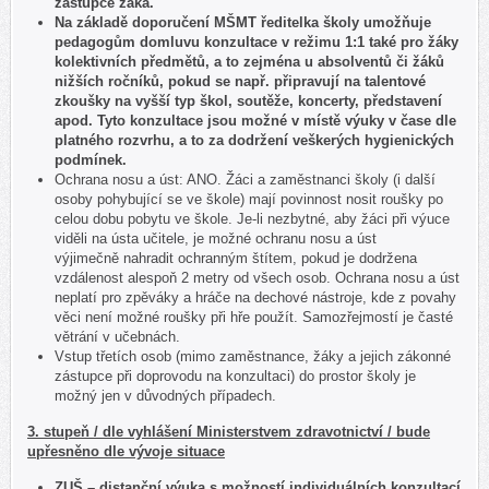
zástupce žáka.
Na základě doporučení MŠMT ředitelka školy umožňuje
pedagogům domluvu konzultace v režimu 1:1 také pro žáky
kolektivních předmětů, a to zejména u absolventů či žáků
nižších ročníků, pokud se např. připravují na talentové
zkoušky na vyšší typ škol, soutěže, koncerty, představení
apod. Tyto konzultace jsou možné v místě výuky v čase dle
platného rozvrhu, a to za dodržení veškerých hygienických
podmínek.
Ochrana nosu a úst: ANO. Žáci a zaměstnanci školy (i další
osoby pohybující se ve
škole) mají povinnost nosit roušky po
celou dobu pobytu ve škole. Je-li nezbytné, aby žáci při výuce
viděli na ústa učitele, je možné ochranu nosu a úst
výjimečně nahradit ochranným štítem, pokud je dodržena
vzdálenost alespoň 2 metry od všech osob. Ochrana nosu a úst
neplatí pro zpěváky a hráče na dechové nástroje, kde z povahy
věci není možné roušky při hře použít. Samozřejmostí je časté
větrání v učebnách.
Vstup třetích osob (mimo zaměstnance, žáky a jejich zákonné
zástupce při doprovodu na konzultaci) do prostor školy je
možný jen v důvodných případech.
3. stupeň / dle vyhlášení Ministerstvem zdravotnictví / bude
upřesněno dle vývoje situace
ZUŠ – distanční výuka s možností individuálních konzultací