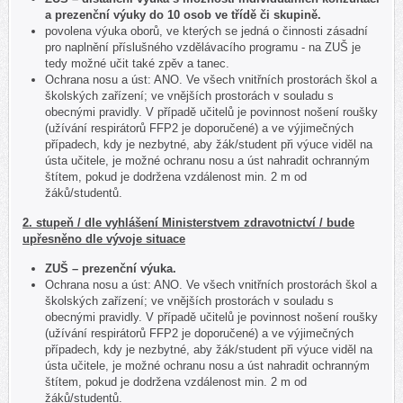
a prezenční výuky do 10 osob ve třídě či skupině.
povolena výuka oborů, ve kterých se jedná o činnosti zásadní
pro naplnění příslušného vzdělávacího programu - na ZUŠ je
tedy možné učit také zpěv a tanec.
Ochrana nosu a úst: ANO. Ve všech vnitřních prostorách škol a
školských zařízení; ve vnějších prostorách v souladu s
obecnými pravidly. V případě učitelů je povinnost nošení roušky
(užívání respirátorů FFP2 je doporučené) a ve výjimečných
případech, kdy je nezbytné, aby žák/student při výuce viděl na
ústa učitele, je možné ochranu nosu a úst nahradit ochranným
štítem, pokud je dodržena vzdálenost min. 2 m od
žáků/studentů.
2. stupeň / dle vyhlášení Ministerstvem zdravotnictví / bude
upřesněno dle vývoje situace
ZUŠ – prezenční výuka.
Ochrana nosu a úst: ANO. Ve všech vnitřních prostorách škol a
školských zařízení; ve vnějších prostorách v souladu s
obecnými pravidly. V případě učitelů je povinnost nošení roušky
(užívání respirátorů FFP2 je doporučené) a ve výjimečných
případech, kdy je nezbytné, aby žák/student při výuce viděl na
ústa učitele, je možné ochranu nosu a úst nahradit ochranným
štítem, pokud je dodržena vzdálenost min. 2 m od
žáků/studentů.