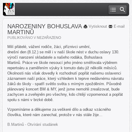
NAROZENINY BOHUSLAVA
Vytisknout
E-mail
MARTINŮ
PUBLIKOVÁNO V
NEZAŘAZENO
Milí přátelé, vážení rodiče, žáci, příznivci umění,
dnešní den (8.12.) se měl i v naší škole nést v duchu oslavy 130.
výročí narození skladatele a našeho rodáka, Bohuslava
Martinů. Práce ve škole nesoucí jeho jméno směřovala výběrem
repertoáru a zaměřením výuky k tomuto datu již několik měsíců.
Okolnosti nás však dovedly k rozhodnutí popřát našemu oslavenci
záznamem naší práce, který vzhledem k teprve nedávnému návratu
žáků do školy - spatří světlo světa s mírným zpožděním. Původně
plánovaný koncert BM & MY, jenž jsme nemohli zrealizovat, bude
zachycen a zveřejněn pro všechny, kdo chtějí vzpomenout a popřát
spolu s námi v brzké době.
Vzpomínáme a děkujeme za veškeré dílo a odkaz vzácného
člověka, které nám zanechal, protože v nás stále žije…
B.Martinů - Otvírání studánek