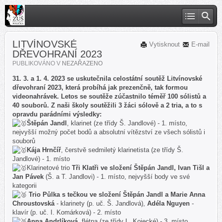
LITVÍNOVSKÉ
Vytisknout
E-mail
DŘEVOHRANÍ 2023
PUBLIKOVÁNO V
NEZAŘAZENO
31. 3. a 1. 4. 2023 se uskutečnila celostátní soutěž Litvínovské
dřevohraní 2023, která probíhá jak prezenčně, tak formou
videonahrávek. Letos se soutěže zúčastnilo téměř 100 sólistů a
40 souborů. Z naši školy soutěžili 3 žáci sólově a 2 tria, a to s
opravdu parádními výsledky:
Štěpán Jandl
, klarinet (ze třídy Š. Jandlové) - 1. místo,
nejvyšší možný počet bodů a absolutní vítězství ze všech sólistů i
souborů
Kája Hrnčíř
, čerstvě sedmiletý klarinetista (ze třídy Š.
Jandlové) - 1. místo
Klarinetové trio
Tři Klatři ve složení Štěpán Jandl, Ivan Tišl a
Jan Pávek
(Š. a T. Jandlovi) - 1. místo, nejvyšší body ve své
kategorii
Trio Půlka s tečkou ve složení Štěpán Jandl a Marie Anna
Chroustovská
- klarinety (p. uč. Š. Jandlová),
Adéla Nguyen
-
klavír (p. uč. I. Komárková) - 2. místo
Anna Andrlíková
, flétna (ze třídy L. Kojecké) - 3. místo