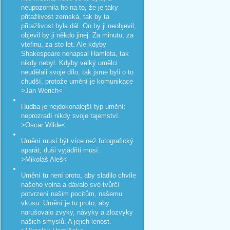
neupozornila ho na to, že je taky
přitažlivost zemská, tak by ta
přitažlivost byla dál. On by ji neobjevil,
objevil by ji někdo jinej. Za minutu, za
vteřinu, za sto let. Ale kdyby
Shakespeare nenapsal Hamleta, tak
nikdy nebyl. Kdyby velký umělci
neudělali svoje dílo, tak jsme byli o to
chudší, protože umění je komunikace
>Jan Werich<
Hudba je nejdokonalejší typ umění:
neprozradí nikdy svoje tajemství.
>Oscar Wilde<
Umění musí být více než fotografický
aparát, duši vyjádřiti musí.
>Mikoláš Aleš<
Umění tu není proto, aby sladilo chvíle
našeho volna a dávalo své tvůrčí
potvrzení našim pocitům, našemu
vkusu. Umění je tu proto, aby
narušovalo zvyky, návyky a zlozvyky
našich smyslů. A jejich lenost.