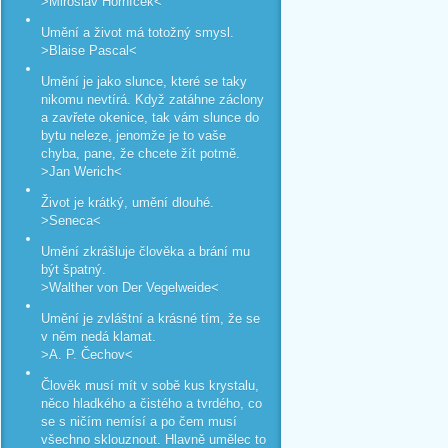
>Miroslav Horníček<
Umění a život má totožný smysl.
>Blaise Pascal<
Umění je jako slunce, které se taky
nikomu nevtírá. Když zatáhne záclony
a zavřete okenice, tak vám slunce do
bytu neleze, jenomže je to vaše
chyba, pane, že chcete žít potmě.
>Jan Werich<
Život je krátký, umění dlouhé.
>Seneca<
Umění zkrášluje člověka a brání mu
být špatný.
>Walther von Der Vegelweide<
Umění je zvláštní a krásné tím, že se
v něm nedá klamat.
>A. P. Čechov<
Člověk musí mít v sobě kus krystalu,
něco hladkého a čistého a tvrdého, co
se s ničím nemísí a po čem musí
všechno sklouznout. Hlavně umělec to