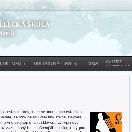
GALERIE
DOKUMENTY
DOPLŇKOVÁ ČINNOST
MBM
FOTOGRAFIE A VIDEA
 zastavují tóny, které se linou z pootevřených
áváte, že tóny nejsou všechny stejné. Některé
ti prvně dotýkají strun či kláves nástroje nebo
e už zazní jasný tón zkušenějšího hráče, který pod