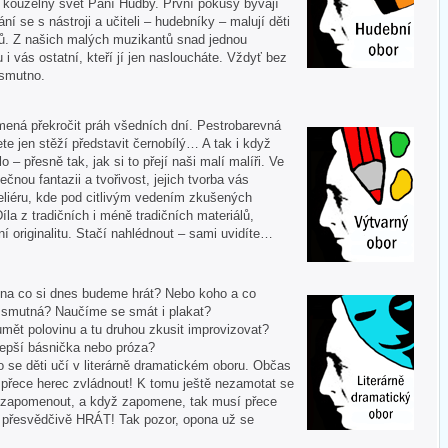
í kouzelný svět Paní Hudby. První pokusy bývají
ní se s nástroji a učiteli – hudebníky – malují děti
ů. Z našich malých muzikantů snad jednou
u i vás ostatní, kteří jí jen nasloucháte. Vždyť bez
 smutno.
mená překročit práh všedních dní. Pestrobarevná
te jen stěží představit černobílý… A tak i když
 – přesně tak, jak si to přejí naši malí malíři. Ve
ečnou fantazii a tvořivost, jejich tvorba vás
liéru, kde pod citlivým vedením zkušených
Díla z tradičních i méně tradičních materiálů,
í originalitu. Stačí nahlédnout – sami uvidíte…
 A na co si dnes budeme hrát? Nebo koho a co
i smutná? Naučíme se smát i plakat?
mět polovinu a tu druhou zkusit improvizovat?
lepší básnička nebo próza?
o se děti učí v literárně dramatickém oboru. Občas
í přece herec zvládnout! K tomu ještě nezamotat se
nezapomenout, a když zapomene, tak musí přece
tě přesvědčivě HRÁT! Tak pozor, opona už se