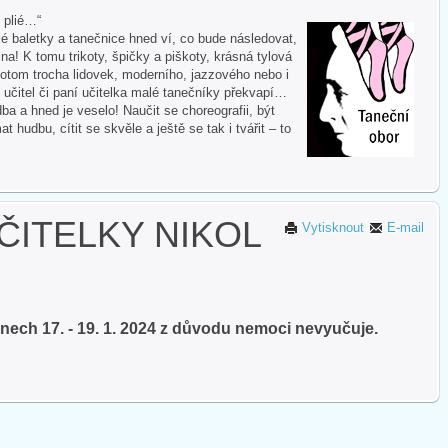
i plié…“
 baletky a tanečnice hned ví, co bude následovat,
na! K tomu trikoty, špičky a piškoty, krásná tylová
otom trocha lidovek, moderního, jazzového nebo i
 učitel či paní učitelka malé tanečníky překvapí…
ba a hned je veselo! Naučit se choreografii, být
hudbu, cítit se skvěle a ještě se tak i tvářit – to
ČITELKY NIKOL
Vytisknout
E-mail
dnech 17. - 19. 1. 2024 z důvodu nemoci nevyučuje.