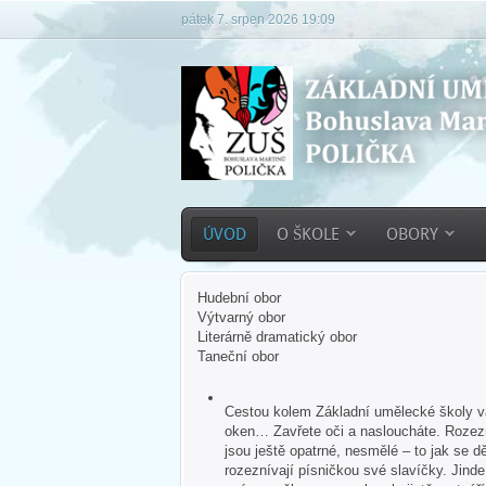
pátek 7. srpen 2026 19:09
ÚVOD
O ŠKOLE
OBORY
Hudební obor
Výtvarný obor
Literárně dramatický obor
Taneční obor
Cestou kolem Základní umělecké školy vás
oken… Zavřete oči a nasloucháte. Rozezn
jsou ještě opatrné, nesmělé – to jak se dě
rozeznívají písničkou své slavíčky. Jind