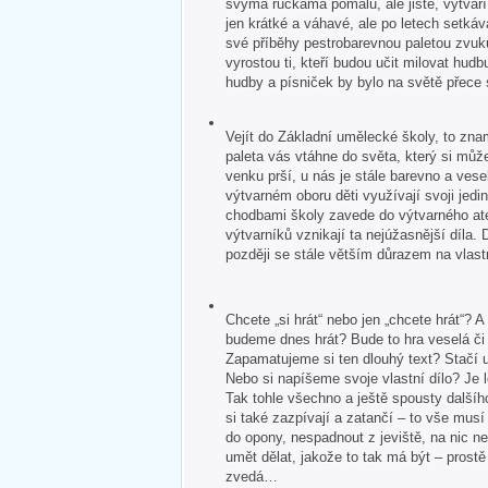
svýma ručkama pomalu, ale jistě, vytvář
jen krátké a váhavé, ale po letech setkává
své příběhy pestrobarevnou paletou zvuk
vyrostou ti, kteří budou učit milovat hudb
hudby a písniček by bylo na světě přece
Vejít do Základní umělecké školy, to zna
paleta vás vtáhne do světa, který si může
venku prší, u nás je stále barevno a veselo
výtvarném oboru děti využívají svoji jedin
chodbami školy zavede do výtvarného ate
výtvarníků vznikají ta nejúžasnější díla. 
později se stále větším důrazem na vlastn
Chcete „si hrát“ nebo jen „chcete hrát“?
budeme dnes hrát? Bude to hra veselá č
Zapamatujeme si ten dlouhý text? Stačí u
Nebo si napíšeme svoje vlastní dílo? Je 
Tak tohle všechno a ještě spousty dalšíh
si také zazpívají a zatančí – to vše mus
do opony, nespadnout z jeviště, na nic 
umět dělat, jakože to tak má být – pros
zvedá…