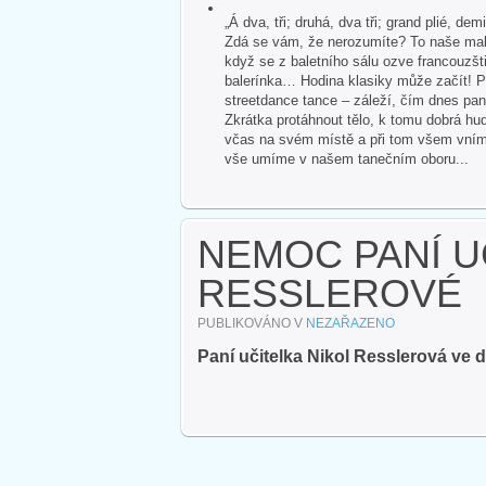
„Á dva, tři; druhá, dva tři; grand plié, dem
Zdá se vám, že nerozumíte? To naše malé
když se z baletního sálu ozve francouzšti
balerínka… Hodina klasiky může začít! P
streetdance tance – záleží, čím dnes pan
Zkrátka protáhnout tělo, k tomu dobrá hud
včas na svém místě a při tom všem vnímat 
vše umíme v našem tanečním oboru...
NEMOC PANÍ U
RESSLEROVÉ
PUBLIKOVÁNO V
NEZAŘAZENO
Paní učitelka Nikol Resslerová ve 