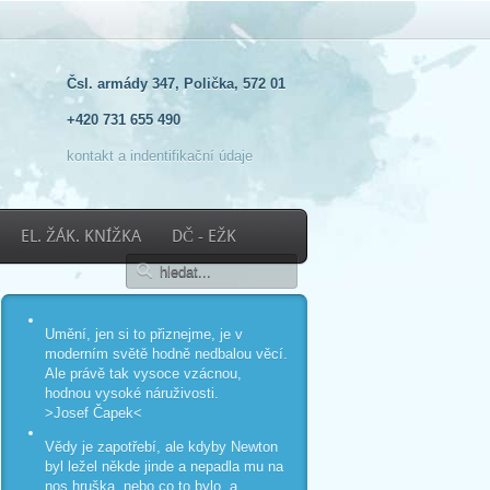
Čsl. armády 347, Polička, 572 01
+420 731 655 490
kontakt a indentifikační údaje
EL. ŽÁK. KNÍŽKA
DČ - EŽK
Umění, jen si to přiznejme, je v
moderním světě hodně nedbalou věcí.
Ale právě tak vysoce vzácnou,
hodnou vysoké náruživosti.
>Josef Čapek<
Vědy je zapotřebí, ale kdyby Newton
byl ležel někde jinde a nepadla mu na
nos hruška, nebo co to bylo, a