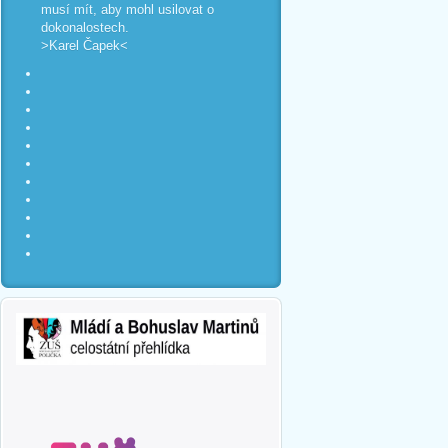
musí mít, aby mohl usilovat o
dokonalostech.
>Karel Čapek<