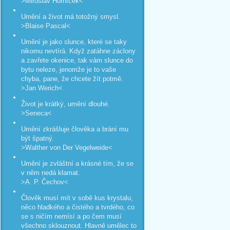
>Miroslav Horníček<
Umění a život má totožný smysl.
>Blaise Pascal<
Umění je jako slunce, které se taky
nikomu nevtírá. Když zatáhne záclony
a zavřete okenice, tak vám slunce do
bytu neleze, jenomže je to vaše
chyba, pane, že chcete žít potmě.
>Jan Werich<
Život je krátký, umění dlouhé.
>Seneca<
Umění zkrášluje člověka a brání mu
být špatný.
>Walther von Der Vegelweide<
Umění je zvláštní a krásné tím, že se
v něm nedá klamat.
>A. P. Čechov<
Člověk musí mít v sobě kus krystalu,
něco hladkého a čistého a tvrdého, co
se s ničím nemísí a po čem musí
všechno sklouznout. Hlavně umělec to