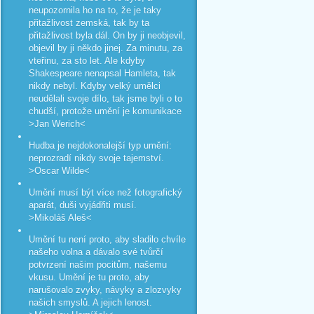
neupozornila ho na to, že je taky
přitažlivost zemská, tak by ta
přitažlivost byla dál. On by ji neobjevil,
objevil by ji někdo jinej. Za minutu, za
vteřinu, za sto let. Ale kdyby
Shakespeare nenapsal Hamleta, tak
nikdy nebyl. Kdyby velký umělci
neudělali svoje dílo, tak jsme byli o to
chudší, protože umění je komunikace
>Jan Werich<
Hudba je nejdokonalejší typ umění:
neprozradí nikdy svoje tajemství.
>Oscar Wilde<
Umění musí být více než fotografický
aparát, duši vyjádřiti musí.
>Mikoláš Aleš<
Umění tu není proto, aby sladilo chvíle
našeho volna a dávalo své tvůrčí
potvrzení našim pocitům, našemu
vkusu. Umění je tu proto, aby
narušovalo zvyky, návyky a zlozvyky
našich smyslů. A jejich lenost.