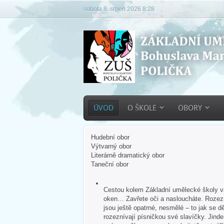
sobota 8. srpen 2026 8:28
ÚVOD
O ŠKOLE
OBORY
Hudební obor
Výtvarný obor
Literárně dramatický obor
Taneční obor
Cestou kolem Základní umělecké školy vás
oken… Zavřete oči a nasloucháte. Rozezn
jsou ještě opatrné, nesmělé – to jak se dě
rozeznívají písničkou své slavíčky. Jind