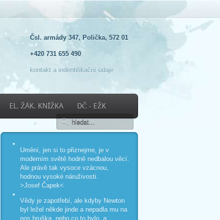
Čsl. armády 347, Polička, 572 01
+420 731 655 490
kontakt a indentifikační údaje
EL. ŽÁK. KNÍŽKA
DČ - EŽK
Umění, jen si to přiznejme, je v
moderním světě hodně nedbalou věcí.
Ale právě tak vysoce vzácnou,
hodnou vysoké náruživosti.
>Josef Čapek<
Vědy je zapotřebí, ale kdyby Newton
byl ležel někde jinde a nepadla mu na
nos hruška, nebo co to bylo, a