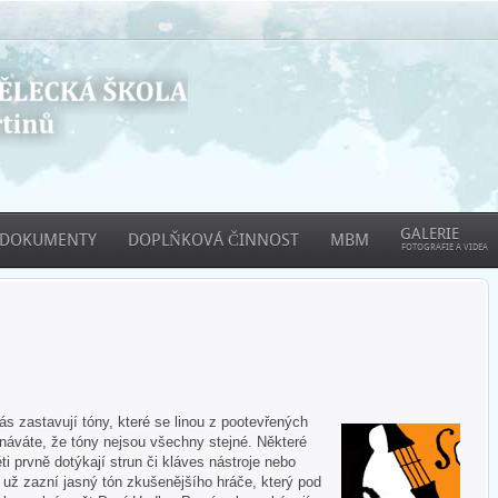
GALERIE
DOKUMENTY
DOPLŇKOVÁ ČINNOST
MBM
FOTOGRAFIE A VIDEA
 zastavují tóny, které se linou z pootevřených
áváte, že tóny nejsou všechny stejné. Některé
ti prvně dotýkají strun či kláves nástroje nebo
e už zazní jasný tón zkušenějšího hráče, který pod