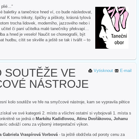
i plié…“
 baletky a tanečnice hned ví, co bude následovat,
na! K tomu trikoty, špičky a piškoty, krásná tylová
otom trocha lidovek, moderního, jazzového nebo i
 učitel či paní učitelka malé tanečníky překvapí…
ba a hned je veselo! Naučit se choreografii, být
hudbu, cítit se skvěle a ještě se tak i tvářit – to
O SOUTĚŽE VE
Vytisknout
E-mail
COVÉ NÁSTROJE
esní kolo soutěže ve hře na smyčcové nástroje, kam se vypravila pětice
získal ve své kategorii 2. místo a všichni ostatní si vybojovali 1. místa s
nkrétně se jedná o
Markétu Kadidlovou, Atinu Dvořákovou, Johanu
 navíc odváží cenu za výborný interpretační výkon.
a Gabriela Vraspírová Vorbová
- ta ještě obdržela od poroty cenu za