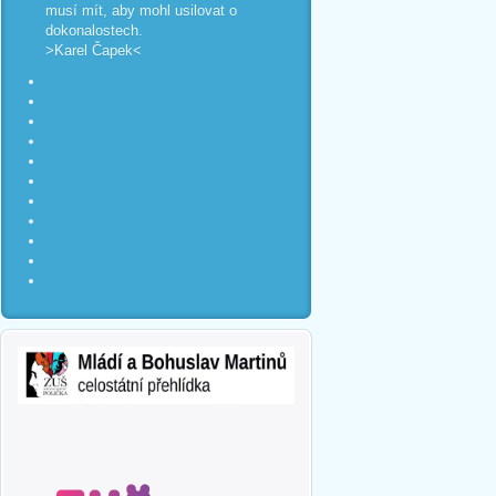
musí mít, aby mohl usilovat o
dokonalostech.
>Karel Čapek<