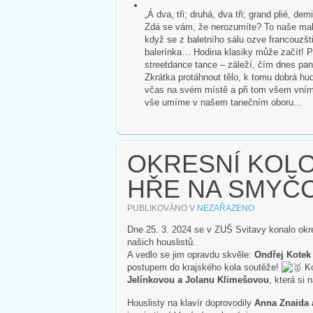
„Á dva, tři; druhá, dva tři; grand plié, dem
Zdá se vám, že nerozumíte? To naše malé
když se z baletního sálu ozve francouzšti
balerínka… Hodina klasiky může začít! P
streetdance tance – záleží, čím dnes pan
Zkrátka protáhnout tělo, k tomu dobrá hud
včas na svém místě a při tom všem vnímat 
vše umíme v našem tanečním oboru...
OKRESNÍ KOL
HŘE NA SMYČ
PUBLIKOVÁNO V
NEZAŘAZENO
Dne 25. 3. 2024 se v ZUŠ Svitavy konalo okr
našich houslistů.
A vedlo se jim opravdu skvěle:
Ondřej Kotek
postupem do krajského kola soutěže!
Ko
Jelínkovou a Jolanu Klimešovou
, která si
Houslisty na klavír doprovodily
Anna Znaida 