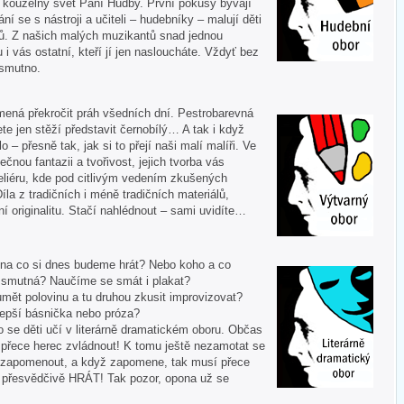
í kouzelný svět Paní Hudby. První pokusy bývají
ní se s nástroji a učiteli – hudebníky – malují děti
ů. Z našich malých muzikantů snad jednou
u i vás ostatní, kteří jí jen nasloucháte. Vždyť bez
 smutno.
mená překročit práh všedních dní. Pestrobarevná
te jen stěží představit černobílý… A tak i když
 – přesně tak, jak si to přejí naši malí malíři. Ve
ečnou fantazii a tvořivost, jejich tvorba vás
liéru, kde pod citlivým vedením zkušených
Díla z tradičních i méně tradičních materiálů,
í originalitu. Stačí nahlédnout – sami uvidíte…
 A na co si dnes budeme hrát? Nebo koho a co
i smutná? Naučíme se smát i plakat?
mět polovinu a tu druhou zkusit improvizovat?
lepší básnička nebo próza?
o se děti učí v literárně dramatickém oboru. Občas
í přece herec zvládnout! K tomu ještě nezamotat se
nezapomenout, a když zapomene, tak musí přece
tě přesvědčivě HRÁT! Tak pozor, opona už se