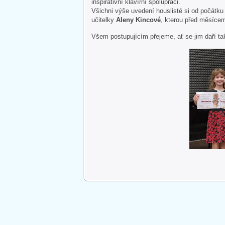
inspirativní klavírní spolupráci.
Všichni výše uvedení houslisté si od počátku 
učitelky
Aleny Kincové
, kterou před měsícem
Všem postupujícím přejeme, ať se jim daří ta