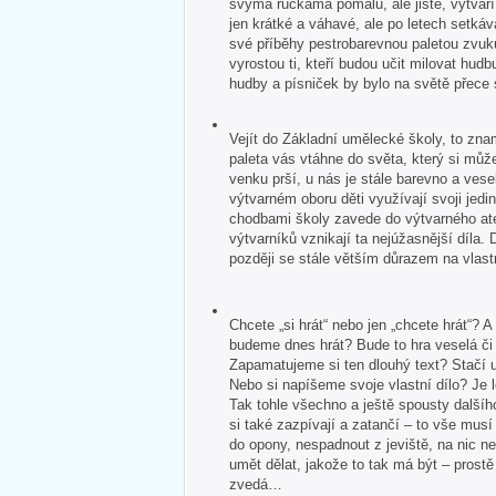
svýma ručkama pomalu, ale jistě, vytvář
jen krátké a váhavé, ale po letech setkává
své příběhy pestrobarevnou paletou zvuk
vyrostou ti, kteří budou učit milovat hudb
hudby a písniček by bylo na světě přece
Vejít do Základní umělecké školy, to zna
paleta vás vtáhne do světa, který si může
venku prší, u nás je stále barevno a veselo
výtvarném oboru děti využívají svoji jedin
chodbami školy zavede do výtvarného ate
výtvarníků vznikají ta nejúžasnější díla. 
později se stále větším důrazem na vlastn
Chcete „si hrát“ nebo jen „chcete hrát“?
budeme dnes hrát? Bude to hra veselá č
Zapamatujeme si ten dlouhý text? Stačí u
Nebo si napíšeme svoje vlastní dílo? Je 
Tak tohle všechno a ještě spousty dalšíh
si také zazpívají a zatančí – to vše mus
do opony, nespadnout z jeviště, na nic 
umět dělat, jakože to tak má být – pros
zvedá…