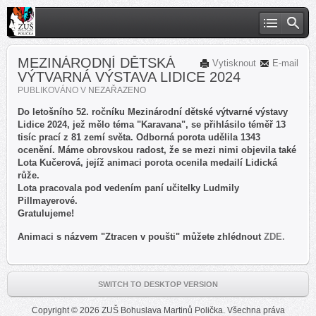
MEZINÁRODNÍ DĚTSKÁ
Vytisknout
E-mail
VÝTVARNÁ VÝSTAVA LIDICE 2024
PUBLIKOVÁNO V
NEZAŘAZENO
Do letošního 52. ročníku Mezinárodní dětské výtvarné výstavy
Lidice 2024, jež mělo téma "Karavana", se přihlásilo téměř 13
tisíc prací z 81 zemí světa. Odborná porota udělila 1343
ocenění. Máme obrovskou radost, že se mezi nimi objevila také
Lota Kučerová, jejíž animaci porota ocenila medailí Lidická
růže.
Lota pracovala pod vedením paní učitelky Ludmily
Pillmayerové.
Gratulujeme!
Animaci s názvem "Ztracen v poušti" můžete zhlédnout
ZDE.
SWITCH TO DESKTOP VERSION
Copyright © 2026 ZUŠ Bohuslava Martinů Polička. Všechna práva