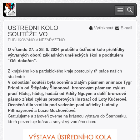
ÚSTŘEDNÍ KOLO
Vytisknout
E-mail
SOUTĚŽE VO
PUBLIKOVÁNO V
NEZAŘAZENO
O víkendu 27. a 28. 9. 2024 proběhlo ústřední kolo přehlídky
výtvarných oborů základních uměleckých škol s podtitulem
“Oči dokořán”.
Z krajského kola pardubického kraje postoupily tři práce našich
studentek.
V celostátní soutěži byla oceněna zlatým pásmem animace Tygr
Fridolín od Štěpánky Šimonové, bronzovým pásmem cyklus
prací Hádej, hádej, hadači od Adély Nguyen a další bronzové
pásmo získal cyklus prostorových ilustrací od Loty Kučerové.
Oceněná díla vznikla pod vedením paní učitelky Ludmily
Pillmayerové a Lucie Muchovičové.
Gratulujeme a zároveň zveme na krásnou výstavu do Šternberku,
která prezentuje krásu a smysl výtvarného oboru.