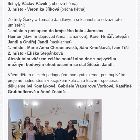
flétny)
, Václav Pávek
(zobcová flétna)
3. místo - Veronika Jílková
(příčná flétna)
Ze třídy Šárky a Tomáše Jandlových si klarinetisté odváží tato
umístění:
1. místo s postupem do krajského kola - Jaroslav
Haman
(klavírní doprovod Anna Hamanová),
Karel Hrnčíř, Štěpán
Jandl
a
Ondřej Jandl
(basklarinet)
1. místo - Marie Anna Chroustovská, Sára Kmošková, Ivan Tišl
2. místo - Eliška Štěpánková
Absolutním vítězem celého soutěžního dne s nejvyšším
možným bodovým ohodnocením se stal Štěpán Jandl.
Všem dětem a jejich pedagogům moc gratulujeme, postoupivším
přejeme hodně štěstí v krajském kole a za klavírní spolupráci
děkujeme
Ivě Komárkové, Gabriele Vrapsírové Vorbové, Kateřině
Grubhofferové a Anně Znaidě.