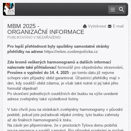
MBM 2025 -
Vytisknout
E-mail
ORGANIZAČNÍ INFORMACE
PUBLIKOVÁNO V
NEZAŘAZENO
Pro lepší přehlednost byly spuštěny samostatné stránky
přehlídky na adrese
https://mbm.
zusbmpolicka.cz
Zde kromě veškerých harmonogramů a dalších informací
naleznete také přihlašovací
formulář pro objednávku stravování
.
Prosíme o vyplnění do 14. 4. 2025
- po tomto datu již nejsme
schopni vám případný oběd garantovat. Účastníci přehlídky mají v
den, kdy soutěží oběd zdarma, je však také nutné si jej také přes
formulář objednat!
Po skončení jednotlivých soutěžních dní budou na výše uvedené
adrese zveřejněny také výsledkové listiny.
V tuto chvíli jsou na stránkách zveřejněny harmonogramy v původní
podobě, pokud jste požadovali nějaké změny, tyto budou zahrnuty
až do finálních harmonogramů k tisku.
Na závěr jen připomínáme, že v prostorách Tylova domu probíhá
pouze prezence a soutěž samotná. Pro případné rozehrání je možné