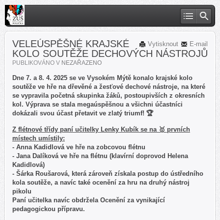
VELEÚSPĚŠNÉ KRAJSKÉ
Vytisknout
E-mail
KOLO SOUTĚŽE DECHOVÝCH NÁSTROJŮ
PUBLIKOVÁNO V
NEZAŘAZENO
Dne 7. a 8. 4. 2025 se ve Vysokém Mýtě konalo krajské kolo
soutěže ve hře na dřevěné a žesťové dechové nástroje, na které
se vypravila početná skupinka žáků, postoupivších z okresních
kol. Výprava se stala megaúspěšnou a všichni účastníci
dokázali svou účast přetavit ve zlatý triumf! 🏆
Z flétnové třídy paní učitelky Lenky Kubík se na 🥇 prvních
místech umístily:
- Anna Kadidlová ve hře na zobcovou flétnu
- Jana Dalíková ve hře na flétnu (klavírní doprovod Helena
Kadidlová)
- Šárka Roušarová, která zároveň získala postup do ústředního
kola soutěže, a navíc také ocenění za hru na druhý nástroj
pikolu
Paní učitelka navíc obdržela Ocenění za vynikající
pedagogickou přípravu.