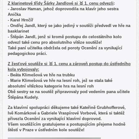
Z klarinetové třídy Šárky Jandlové si 🥇 1. cenu odvezli
:
- Jaroslav Haman, jehož doprovodila na klavír jeho sestra
Anička
- Karel Hrnčíř
- Ondřej Jandl, který se jako jediný v soutěži předvedl ve hře na
basklarinet
- Štěpán Jandl, jenž si kromě postupu do celostátního kolo
odvezl také cenu pro absolutního vítěze soutěže!
Také paní učitelka obdržela od poroty Ocenění za vynikající
pedagogickou práci.
Z žesťové soutěže si 🥇 1. cenu a zároveň postup do ústředního
kola vybojovaly:
- Beáta Klimešová ve hře na trubku
- Marie Klimešová ve hře na lesní roh, jež se stala také
absolutní vítězkou kategorie hra na lesní roh
Obě sestry se na soutěž připravovaly pod vedením pana učitele
Štěpána Kudely.
Za klavírní spolupráci děkujeme také Kateřině Grubhofferové,
Ivě Komárkové a Gabriele Vraspírové Vorbové, která si taktéž
přivezla Ocenění za vynikající klavírní doprovod.
Všem soutěžícím gratulujeme a postupujícím přejeme hodně
štěstí v Praze v ústředním kole soutěže!