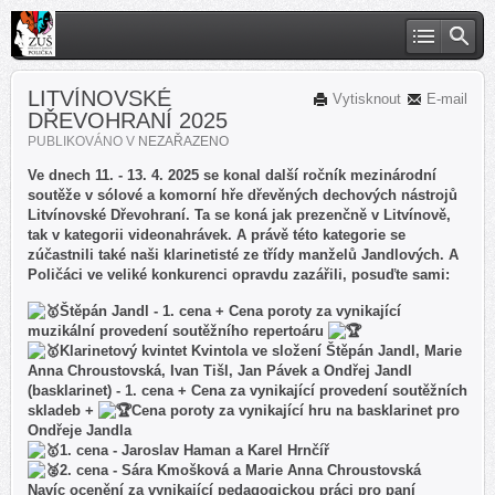
LITVÍNOVSKÉ
Vytisknout
E-mail
DŘEVOHRANÍ 2025
PUBLIKOVÁNO V
NEZAŘAZENO
Ve dnech 11. - 13. 4. 2025 se konal další ročník mezinárodní
soutěže v sólové a komorní hře dřevěných dechových nástrojů
Litvínovské Dřevohraní. Ta se koná jak prezenčně v Litvínově,
tak v kategorii videonahrávek. A právě této kategorie se
zúčastnili také naši klarinetisté ze třídy manželů Jandlových. A
Poličáci ve veliké konkurenci opravdu zazářili, posuďte sami:
Štěpán Jandl - 1. cena + Cena poroty za vynikající
muzikální provedení soutěžního repertoáru
Klarinetový kvintet Kvintola ve složení Štěpán Jandl, Marie
Anna Chroustovská, Ivan Tišl, Jan Pávek a Ondřej Jandl
(basklarinet) - 1. cena + Cena za vynikající provedení soutěžních
skladeb +
Cena poroty za vynikající hru na basklarinet pro
Ondřeje Jandla
1. cena - Jaroslav Haman a Karel Hrnčíř
2. cena - Sára Kmošková a Marie Anna Chroustovská
Navíc ocenění za vynikající pedagogickou práci pro paní