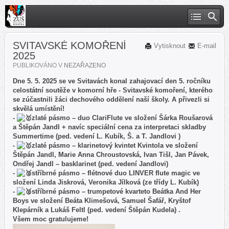
SVITAVSKÉ KOMOŘENÍ
Vytisknout
E-mail
2025
PUBLIKOVÁNO V
NEZAŘAZENO
Dne 5. 5. 2025 se ve Svitavách konal zahajovací den 5. ročníku
celostátní soutěže v komorní hře - Svitavské komoření, kterého
se zúčastnili žáci dechového oddělení naší školy. A přivezli si
skvělá umístění!
-
zlaté pásmo – duo ClariFlute ve složení Šárka Roušarová
a Štěpán Jandl + navíc speciální cena za interpretaci skladby
Summertime (ped. vedení L. Kubík, Š. a T. Jandlovi )
-
zlaté pásmo – klarinetový kvintet Kvintola ve složení
Štěpán Jandl, Marie Anna Chroustovská, Ivan Tišl, Jan Pávek,
Ondřej Jandl – basklarinet (ped. vedení Jandlovi)
-
stříbrné pásmo – flétnové duo LINVER flute magic ve
složení Linda Jiskrová, Veronika Jílková (ze třídy L. Kubík)
-
stříbrné pásmo – trumpetové kvarteto Beátka And Her
Boys ve složení Beáta Klimešová, Samuel Šafář, Kryštof
Klepárník a Lukáš Feltl (ped. vedení Štěpán Kudela) .
Všem moc gratulujeme!