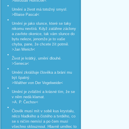
>Miroslav Horníček<
Umění a život má totožný smysl.
>Blaise Pascal<
Umění je jako slunce, které se taky
nikomu nevtírá. Když zatáhne záclony
a zavřete okenice, tak vám slunce do
bytu neleze, jenomže je to vaše
chyba, pane, že chcete žít potmě.
>Jan Werich<
Život je krátký, umění dlouhé.
>Seneca<
Umění zkrášluje člověka a brání mu
být špatný.
>Walther von Der Vegelweide<
Umění je zvláštní a krásné tím, že se
v něm nedá klamat.
>A. P. Čechov<
Člověk musí mít v sobě kus krystalu,
něco hladkého a čistého a tvrdého, co
se s ničím nemísí a po čem musí
všechno sklouznout. Hlavně umělec to