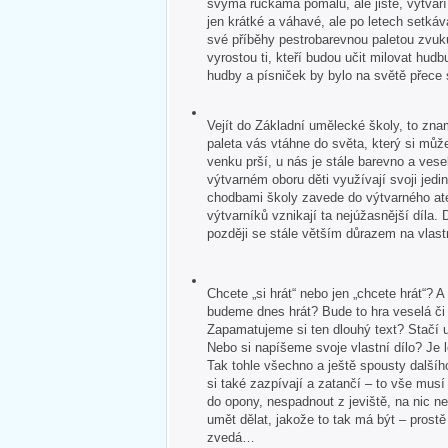
svýma ručkama pomalu, ale jistě, vytvář
jen krátké a váhavé, ale po letech setkává
své příběhy pestrobarevnou paletou zvuk
vyrostou ti, kteří budou učit milovat hudb
hudby a písniček by bylo na světě přece
Vejít do Základní umělecké školy, to zna
paleta vás vtáhne do světa, který si může
venku prší, u nás je stále barevno a veselo
výtvarném oboru děti využívají svoji jedin
chodbami školy zavede do výtvarného ate
výtvarníků vznikají ta nejúžasnější díla. 
později se stále větším důrazem na vlastn
Chcete „si hrát“ nebo jen „chcete hrát“?
budeme dnes hrát? Bude to hra veselá č
Zapamatujeme si ten dlouhý text? Stačí u
Nebo si napíšeme svoje vlastní dílo? Je 
Tak tohle všechno a ještě spousty dalšíh
si také zazpívají a zatančí – to vše mus
do opony, nespadnout z jeviště, na nic 
umět dělat, jakože to tak má být – pros
zvedá…