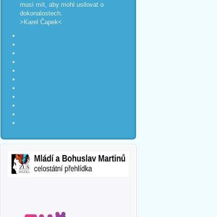
musí mít, aby mohl usilovat o
dokonalostech.
>Karel Čapek<