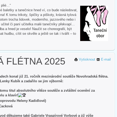
i plié…“
 baletky a tanečnice hned ví, co bude následovat,
na! K tomu trikoty, špičky a piškoty, krásná tylová
otom trocha lidovek, moderního, jazzového nebo i
 učitel či paní učitelka malé tanečníky překvapí…
ba a hned je veselo! Naučit se choreografii, být
hudbu, cítit se skvěle a ještě se tak i tvářit – to
 FLÉTNA 2025
Vytisknout
E-mail
adech konal již 21. ročník mezinárodní soutěže Novohradská flétna.
 Lenky Kubík a zadařilo se jim výborně:
tomu titul absolutního vítěze soutěže a zvláštní ocenění za
lu a klavír!
 doprovodu Heleny Kadidlové)
 Cacková
vod děkujeme také Gabriele Vraspírové Vorbové a již výše