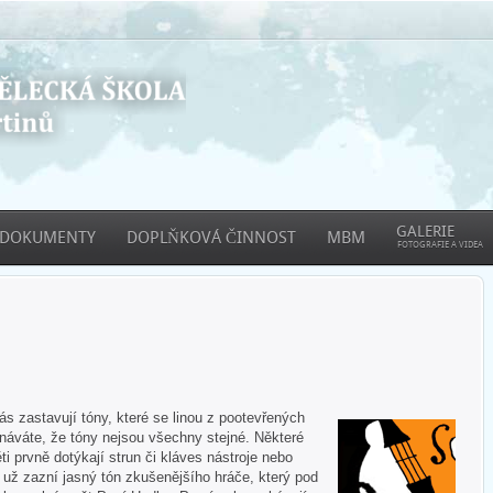
GALERIE
DOKUMENTY
DOPLŇKOVÁ ČINNOST
MBM
FOTOGRAFIE A VIDEA
 zastavují tóny, které se linou z pootevřených
áváte, že tóny nejsou všechny stejné. Některé
ti prvně dotýkají strun či kláves nástroje nebo
e už zazní jasný tón zkušenějšího hráče, který pod