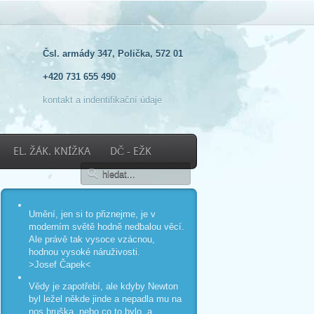
Čsl. armády 347, Polička, 572 01
+420 731 655 490
kontakt a indentifikační údaje
EL. ŽÁK. KNÍŽKA
DČ - EŽK
Umění, jen si to přiznejme, je v
moderním světě hodně nedbalou věcí.
Ale právě tak vysoce vzácnou,
hodnou vysoké náruživosti.
>Josef Čapek<
Vědy je zapotřebí, ale kdyby Newton
byl ležel někde jinde a nepadla mu na
nos hruška, nebo co to bylo, a