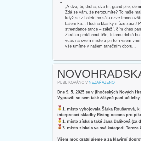
„Á dva, tři; druhá, dva tři; grand plié, dem
Zdá se vám, že nerozumíte? To naše malé
když se z baletního sálu ozve francouzšti
balerínka… Hodina klasiky může začít! P
streetdance tance – záleží, čím dnes pan
Zkrátka protáhnout tělo, k tomu dobrá hud
včas na svém místě a při tom všem vnímat 
vše umíme v našem tanečním oboru...
NOVOHRADSKÁ
PUBLIKOVÁNO V
NEZAŘAZENO
Dne 9. 5. 2025 se v jihočeských Nových Hr
Vypravili se sem také žákyně paní učitelky
1. místo vybojovala Šárka Roušarová, k 
interpretaci skladby Rising oceans pro piko
1. místo získala také Jana Dalíková (za
3. místo získala ve své kategorii Tereza
Všem moc gratulujeme a za klavírní dopro