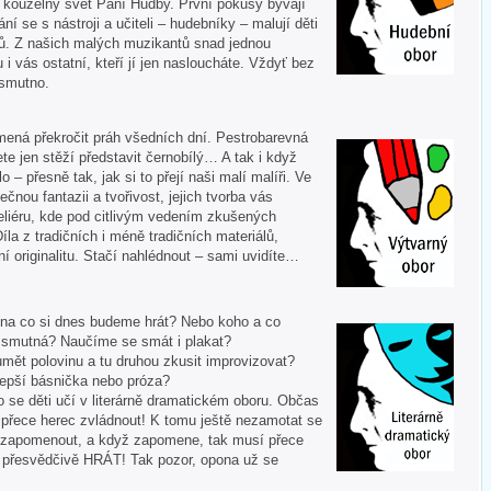
í kouzelný svět Paní Hudby. První pokusy bývají
ní se s nástroji a učiteli – hudebníky – malují děti
ů. Z našich malých muzikantů snad jednou
u i vás ostatní, kteří jí jen nasloucháte. Vždyť bez
 smutno.
mená překročit práh všedních dní. Pestrobarevná
te jen stěží představit černobílý… A tak i když
 – přesně tak, jak si to přejí naši malí malíři. Ve
ečnou fantazii a tvořivost, jejich tvorba vás
liéru, kde pod citlivým vedením zkušených
Díla z tradičních i méně tradičních materiálů,
í originalitu. Stačí nahlédnout – sami uvidíte…
 A na co si dnes budeme hrát? Nebo koho a co
i smutná? Naučíme se smát i plakat?
mět polovinu a tu druhou zkusit improvizovat?
lepší básnička nebo próza?
o se děti učí v literárně dramatickém oboru. Občas
í přece herec zvládnout! K tomu ještě nezamotat se
nezapomenout, a když zapomene, tak musí přece
tě přesvědčivě HRÁT! Tak pozor, opona už se