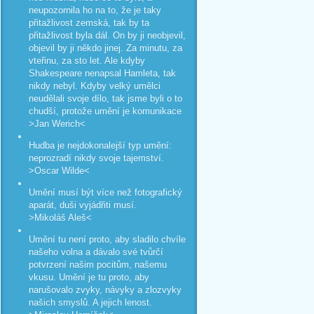
neupozornila ho na to, že je taky
přitažlivost zemská, tak by ta
přitažlivost byla dál. On by ji neobjevil,
objevil by ji někdo jinej. Za minutu, za
vteřinu, za sto let. Ale kdyby
Shakespeare nenapsal Hamleta, tak
nikdy nebyl. Kdyby velký umělci
neudělali svoje dílo, tak jsme byli o to
chudší, protože umění je komunikace
>Jan Werich<
Hudba je nejdokonalejší typ umění:
neprozradí nikdy svoje tajemství.
>Oscar Wilde<
Umění musí být více než fotografický
aparát, duši vyjádřiti musí.
>Mikoláš Aleš<
Umění tu není proto, aby sladilo chvíle
našeho volna a dávalo své tvůrčí
potvrzení našim pocitům, našemu
vkusu. Umění je tu proto, aby
narušovalo zvyky, návyky a zlozvyky
našich smyslů. A jejich lenost.