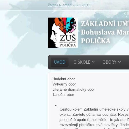
čtvrtek 6. srpen 2026 20:15
ÚVOD
O ŠKOLE
OBORY
Hudební obor
Výtvarný obor
Literárně dramatický obor
Taneční obor
Cestou kolem Základní umělecké školy vás
oken… Zavřete oči a nasloucháte. Rozezn
jsou ještě opatrné, nesmělé – to jak se dě
rozeznívají písničkou své slavíčky. Jind