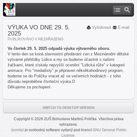
VÝUKA VO DNE 29. 5.
Vytisknout
E-mail
2025
PUBLIKOVÁNO V
NEZAŘAZENO
Ve čtvrtek 29. 5. 2025 odpadá výuka výtvarného oboru.
V tento den se koná slavnostní předávání cen z Mezinárodní dětské
výtvarné přehlídky Lidice a my se budeme účastnit s našimi
žačkami, které získaly nejvyšší ocenění "Lidická růže" v kategorii
animace. Pro "medailisty" je připraven několikahodinový program,
budeme se do Poličky vracet až ve večerních hodinách - z toho
důvodu neproběhne čtvrteční výuka.D
Děkujeme za pochopení.
SWITCH TO DESKTOP VERSION
Copyright © 2026 ZUŠ Bohuslava Martinů Polička. Všechna práva
vyhrazena.
Joomla!
je svobodný software vydaný pod licencí
GNU General Public
License.