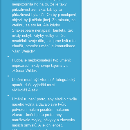
neupozornila ho na to, že je taky
přitažlivost zemská, tak by ta
přitažlivost byla dál. On by ji neobjevil,
objevil by ji někdo jinej. Za minutu, za
vteřinu, za sto let. Ale kdyby
Shakespeare nenapsal Hamleta, tak
nikdy nebyl. Kdyby velký umělci
neudělali svoje dílo, tak jsme byli o to
chudší, protože umění je komunikace
>Jan Werich<
Hudba je nejdokonalejší typ umění:
neprozradí nikdy svoje tajemství.
>Oscar Wilde<
Umění musí být více než fotografický
aparát, duši vyjádřiti musí.
>Mikoláš Aleš<
Umění tu není proto, aby sladilo chvíle
našeho volna a dávalo své tvůrčí
potvrzení našim pocitům, našemu
vkusu. Umění je tu proto, aby
narušovalo zvyky, návyky a zlozvyky
našich smyslů. A jejich lenost.