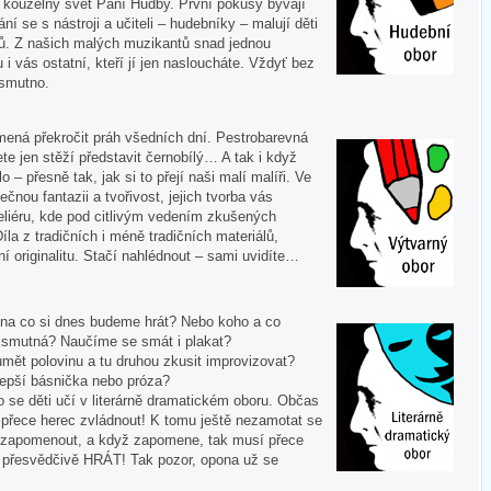
í kouzelný svět Paní Hudby. První pokusy bývají
ní se s nástroji a učiteli – hudebníky – malují děti
ů. Z našich malých muzikantů snad jednou
u i vás ostatní, kteří jí jen nasloucháte. Vždyť bez
 smutno.
mená překročit práh všedních dní. Pestrobarevná
te jen stěží představit černobílý… A tak i když
 – přesně tak, jak si to přejí naši malí malíři. Ve
ečnou fantazii a tvořivost, jejich tvorba vás
liéru, kde pod citlivým vedením zkušených
Díla z tradičních i méně tradičních materiálů,
í originalitu. Stačí nahlédnout – sami uvidíte…
 A na co si dnes budeme hrát? Nebo koho a co
i smutná? Naučíme se smát i plakat?
mět polovinu a tu druhou zkusit improvizovat?
lepší básnička nebo próza?
o se děti učí v literárně dramatickém oboru. Občas
í přece herec zvládnout! K tomu ještě nezamotat se
nezapomenout, a když zapomene, tak musí přece
tě přesvědčivě HRÁT! Tak pozor, opona už se