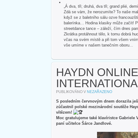
„Á dva, tři; druhá, dva tři; grand plié, dem
Zdá se vám, že nerozumíte? To naše malé
když se z baletního sálu ozve francouzšti
balerínka… Hodina klasiky může začít! P
streetdance tance – záleží, čím dnes pan
Zkrátka protáhnout tělo, k tomu dobrá hud
včas na svém místě a při tom všem vnímat 
vše umíme v našem tanečním oboru...
HAYDN ONLINE
INTERNATIONA
PUBLIKOVÁNO V
NEZAŘAZENO
S posledním červnovým dnem dorazila ještě
zúčastnil polské mezinárodní soutěže Hayd
vítězem!
Moc gratulujeme také klavíristce Gabriele 
paní učitelce Šárce Jandlové.