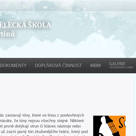
GALERIE
DOKUMENTY
DOPLŇKOVÁ ČINNOST
MBM
FOTOGRAFIE A VIDEA
 zastavují tóny, které se linou z pootevřených
áváte, že tóny nejsou všechny stejné. Některé
ti prvně dotýkají strun či kláves nástroje nebo
e už zazní jasný tón zkušenějšího hráče, který pod