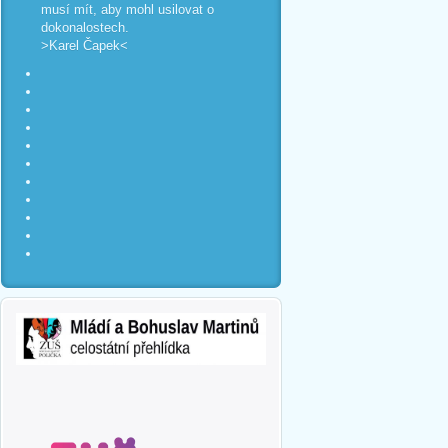
musí mít, aby mohl usilovat o
dokonalostech.
>Karel Čapek<