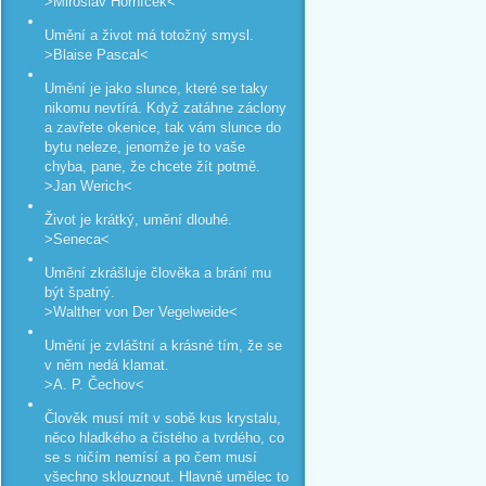
>Miroslav Horníček<
Umění a život má totožný smysl.
>Blaise Pascal<
Umění je jako slunce, které se taky
nikomu nevtírá. Když zatáhne záclony
a zavřete okenice, tak vám slunce do
bytu neleze, jenomže je to vaše
chyba, pane, že chcete žít potmě.
>Jan Werich<
Život je krátký, umění dlouhé.
>Seneca<
Umění zkrášluje člověka a brání mu
být špatný.
>Walther von Der Vegelweide<
Umění je zvláštní a krásné tím, že se
v něm nedá klamat.
>A. P. Čechov<
Člověk musí mít v sobě kus krystalu,
něco hladkého a čistého a tvrdého, co
se s ničím nemísí a po čem musí
všechno sklouznout. Hlavně umělec to