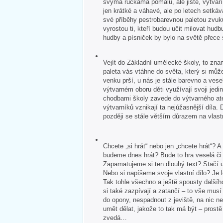
svýma ručkama pomalu, ale jistě, vytvář
jen krátké a váhavé, ale po letech setkává
své příběhy pestrobarevnou paletou zvuk
vyrostou ti, kteří budou učit milovat hudb
hudby a písniček by bylo na světě přece
Vejít do Základní umělecké školy, to zna
paleta vás vtáhne do světa, který si může
venku prší, u nás je stále barevno a veselo
výtvarném oboru děti využívají svoji jedin
chodbami školy zavede do výtvarného ate
výtvarníků vznikají ta nejúžasnější díla. 
později se stále větším důrazem na vlastn
Chcete „si hrát“ nebo jen „chcete hrát“?
budeme dnes hrát? Bude to hra veselá č
Zapamatujeme si ten dlouhý text? Stačí u
Nebo si napíšeme svoje vlastní dílo? Je 
Tak tohle všechno a ještě spousty dalšíh
si také zazpívají a zatančí – to vše mus
do opony, nespadnout z jeviště, na nic 
umět dělat, jakože to tak má být – pros
zvedá…