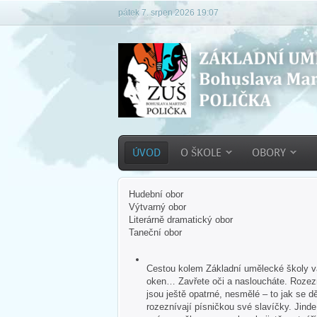
pátek 7. srpen 2026 19:07
ÚVOD
O ŠKOLE
OBORY
Hudební obor
Výtvarný obor
Literárně dramatický obor
Taneční obor
Cestou kolem Základní umělecké školy vás
oken… Zavřete oči a nasloucháte. Rozezn
jsou ještě opatrné, nesmělé – to jak se dě
rozeznívají písničkou své slavíčky. Jind