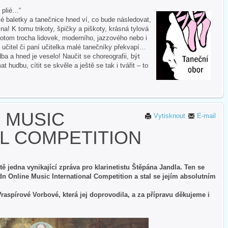
i plié…“
 baletky a tanečnice hned ví, co bude následovat,
na! K tomu trikoty, špičky a piškoty, krásná tylová
otom trocha lidovek, moderního, jazzového nebo i
 učitel či paní učitelka malé tanečníky překvapí…
ba a hned je veselo! Naučit se choreografii, být
hudbu, cítit se skvěle a ještě se tak i tvářit – to
 MUSIC
Vytisknout
E-mail
L COMPETITION
 jedna vynikající zpráva pro klarinetistu Štěpána Jandla. Ten se
n Online Music International Competition a stal se jejím absolutním
Vraspírové Vorbové, která jej doprovodila, a za přípravu děkujeme i