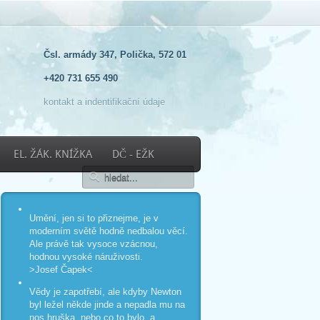
Čsl. armády 347, Polička, 572 01
+420 731 655 490
kontakt a indentifikační údaje
EL. ŽÁK. KNÍŽKA
DČ - EŽK
Umění, jen si to přiznejme, je v
moderním světě hodně nedbalou věcí.
Ale právě tak vysoce vzácnou,
hodnou vysoké náruživosti.
>Josef Čapek<
Vědy je zapotřebí, ale kdyby Newton
byl ležel někde jinde a nepadla mu na
nos hruška, nebo co to bylo, a