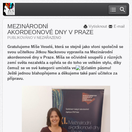
MEZINÁRODNÍ
Vytisknout
E-mail
AKORDEONOVÉ DNY V PRAZE
PUBLIKOVÁNO V
NEZAŘAZENO
Gratulujeme Míše Veselé, která se stejně jako vloni společně se
svou učitelkou Jitkou Nackovou vypravila na Mezinárodní
akordeonové dny v Praze. Míša se očividně soupeřů z různých
zemí světa nezalekla a opřela se do toho ve velkém stylu, díky
čemuž se ve své kategorii umístila ve
zlatém pásmu!
Ještě jednou blahopřejeme a děkujeme také paní učitelce za
přípravu.