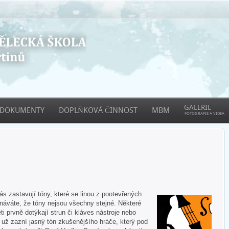
GALERIE
DOKUMENTY
DOPLŇKOVÁ ČINNOST
MBM
FOTOGRAFIE A VIDEA
 zastavují tóny, které se linou z pootevřených
áváte, že tóny nejsou všechny stejné. Některé
ti prvně dotýkají strun či kláves nástroje nebo
e už zazní jasný tón zkušenějšího hráče, který pod