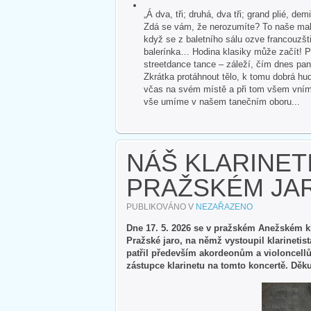
„Á dva, tři; druhá, dva tři; grand plié, dem
Zdá se vám, že nerozumíte? To naše malé
když se z baletního sálu ozve francouzšti
balerínka… Hodina klasiky může začít! P
streetdance tance – záleží, čím dnes pan
Zkrátka protáhnout tělo, k tomu dobrá hud
včas na svém místě a při tom všem vnímat 
vše umíme v našem tanečním oboru...
NÁŠ KLARINET
PRAŽSKÉM JA
PUBLIKOVÁNO V
NEZAŘAZENO
Dne 17. 5. 2026 se v pražském Anežském k
Pražské jaro, na němž vystoupil klarineti
patřil především akordeonům a violoncel
zástupce klarinetu na tomto koncertě. Děk