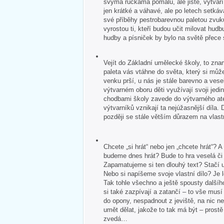
svýma ručkama pomalu, ale jistě, vytvář
jen krátké a váhavé, ale po letech setkává
své příběhy pestrobarevnou paletou zvuk
vyrostou ti, kteří budou učit milovat hudb
hudby a písniček by bylo na světě přece
Vejít do Základní umělecké školy, to zna
paleta vás vtáhne do světa, který si může
venku prší, u nás je stále barevno a veselo
výtvarném oboru děti využívají svoji jedin
chodbami školy zavede do výtvarného ate
výtvarníků vznikají ta nejúžasnější díla. 
později se stále větším důrazem na vlastn
Chcete „si hrát“ nebo jen „chcete hrát“?
budeme dnes hrát? Bude to hra veselá č
Zapamatujeme si ten dlouhý text? Stačí u
Nebo si napíšeme svoje vlastní dílo? Je 
Tak tohle všechno a ještě spousty dalšíh
si také zazpívají a zatančí – to vše mus
do opony, nespadnout z jeviště, na nic 
umět dělat, jakože to tak má být – pros
zvedá…