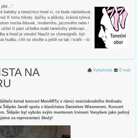
i plié…“
 baletky a tanečnice hned ví, co bude následovat,
na! K tomu trikoty, špičky a piškoty, krásná tylová
otom trocha lidovek, moderního, jazzového nebo i
 učitel či paní učitelka malé tanečníky překvapí…
ba a hned je veselo! Naučit se choreografii, být
hudbu, cítit se skvěle a ještě se tak i tvářit – to
ISTA NA
Vytisknout
E-mail
RU
lášteře konal koncert MenARTu v rámci mezinárodního festivalu
sta Štěpán Jandl spolu s klavíristou Danielem Wiesnerem. Koncert
lům, Štěpán byl vybrán svým mentorem Irvinem Venyšem jako jediný
ujeme za reprezentaci školy!