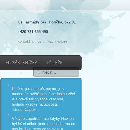
Čsl. armády 347, Polička, 572 01
+420 731 655 490
kontakt a indentifikační údaje
EL. ŽÁK. KNÍŽKA
DČ - EŽK
Umění, jen si to přiznejme, je v
moderním světě hodně nedbalou věcí.
Ale právě tak vysoce vzácnou,
hodnou vysoké náruživosti.
>Josef Čapek<
Vědy je zapotřebí, ale kdyby Newton
byl ležel někde jinde a nepadla mu na
nos hruška, nebo co to bylo, a