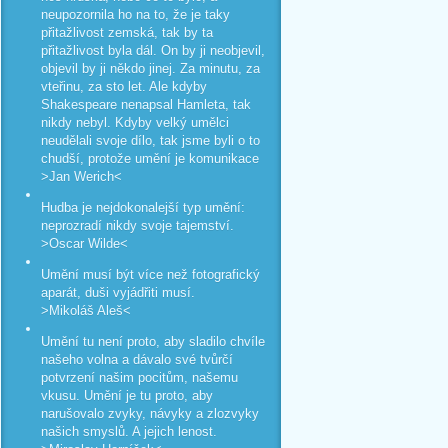
neupozornila ho na to, že je taky
přitažlivost zemská, tak by ta
přitažlivost byla dál. On by ji neobjevil,
objevil by ji někdo jinej. Za minutu, za
vteřinu, za sto let. Ale kdyby
Shakespeare nenapsal Hamleta, tak
nikdy nebyl. Kdyby velký umělci
neudělali svoje dílo, tak jsme byli o to
chudší, protože umění je komunikace
>Jan Werich<
Hudba je nejdokonalejší typ umění:
neprozradí nikdy svoje tajemství.
>Oscar Wilde<
Umění musí být více než fotografický
aparát, duši vyjádřiti musí.
>Mikoláš Aleš<
Umění tu není proto, aby sladilo chvíle
našeho volna a dávalo své tvůrčí
potvrzení našim pocitům, našemu
vkusu. Umění je tu proto, aby
narušovalo zvyky, návyky a zlozvyky
našich smyslů. A jejich lenost.