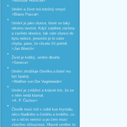
>Miroslav Horníček<
Umění a život má totožný smysl.
>Blaise Pascal<
Umění je jako slunce, které se taky
nikomu nevtírá. Když zatáhne záclony
a zavřete okenice, tak vám slunce do
bytu neleze, jenomže je to vaše
chyba, pane, že chcete žít potmě.
>Jan Werich<
Život je krátký, umění dlouhé.
>Seneca<
Umění zkrášluje člověka a brání mu
být špatný.
>Walther von Der Vegelweide<
Umění je zvláštní a krásné tím, že se
v něm nedá klamat.
>A. P. Čechov<
Člověk musí mít v sobě kus krystalu,
něco hladkého a čistého a tvrdého, co
se s ničím nemísí a po čem musí
všechno sklouznout. Hlavně umělec to