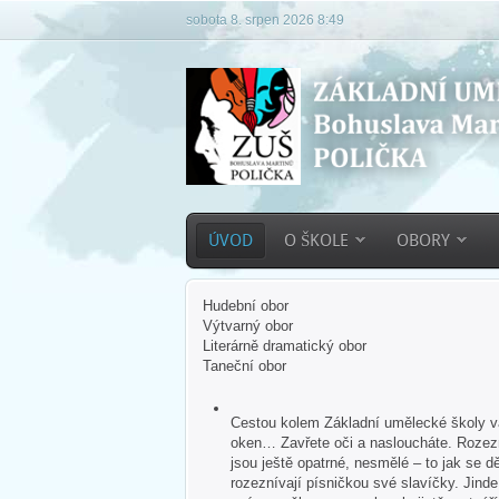
sobota 8. srpen 2026 8:49
ÚVOD
O ŠKOLE
OBORY
Hudební obor
Výtvarný obor
Literárně dramatický obor
Taneční obor
Cestou kolem Základní umělecké školy vás
oken… Zavřete oči a nasloucháte. Rozezn
jsou ještě opatrné, nesmělé – to jak se dě
rozeznívají písničkou své slavíčky. Jind