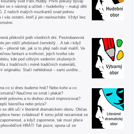
í kouzelný svět Paní Hudby. První pokusy bývají
ní se s nástroji a učiteli – hudebníky – malují děti
ů. Z našich malých muzikantů snad jednou
u i vás ostatní, kteří jí jen nasloucháte. Vždyť bez
 smutno.
mená překročit práh všedních dní. Pestrobarevná
te jen stěží představit černobílý… A tak i když
 – přesně tak, jak si to přejí naši malí malíři. Ve
ečnou fantazii a tvořivost, jejich tvorba vás
liéru, kde pod citlivým vedením zkušených
Díla z tradičních i méně tradičních materiálů,
í originalitu. Stačí nahlédnout – sami uvidíte…
 A na co si dnes budeme hrát? Nebo koho a co
i smutná? Naučíme se smát i plakat?
mět polovinu a tu druhou zkusit improvizovat?
lepší básnička nebo próza?
o se děti učí v literárně dramatickém oboru. Občas
í přece herec zvládnout! K tomu ještě nezamotat se
nezapomenout, a když zapomene, tak musí přece
tě přesvědčivě HRÁT! Tak pozor, opona už se