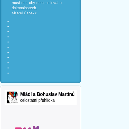
musí mít, aby mohl usilovat o
dokonalostech.
>Karel Čapek<