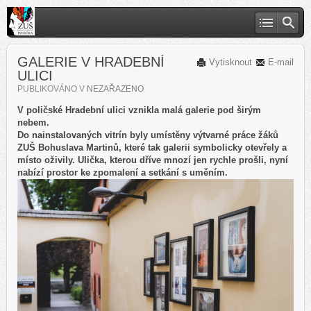
GALERIE V HRADEBNÍ
Vytisknout
E-mail
ULICI
PUBLIKOVÁNO V
NEZAŘAZENO
V poličské Hradební ulici vznikla malá galerie pod širým
nebem.
Do nainstalovaných vitrín byly umístěny výtvarné práce žáků
ZUŠ Bohuslava Martinů, které tak galerii symbolicky otevřely a
místo oživily. Ulička, kterou dříve mnozí jen rychle prošli, nyní
nabízí prostor ke zpomalení a setkání s uměním.