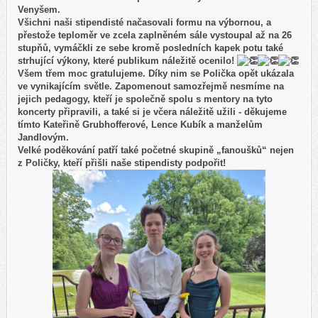
Venyšem.
Všichni naši stipendisté načasovali formu na výbornou, a
přestože teploměr ve zcela zaplněném sále vystoupal až na 26
stupňů, vymáčkli ze sebe kromě posledních kapek potu také
strhující výkony, které publikum náležitě ocenilo!
Všem třem moc gratulujeme. Díky nim se Polička opět ukázala
ve vynikajícím světle. Zapomenout samozřejmě nesmíme na
jejich pedagogy, kteří je společně spolu s mentory na tyto
koncerty připravili, a také si je včera náležitě užili - děkujeme
tímto Kateřině Grubhofferové, Lence Kubík a manželům
Jandlovým.
Velké poděkování patří také početné skupině „fanoušků“ nejen
z Poličky, kteří přišli naše stipendisty podpořit!