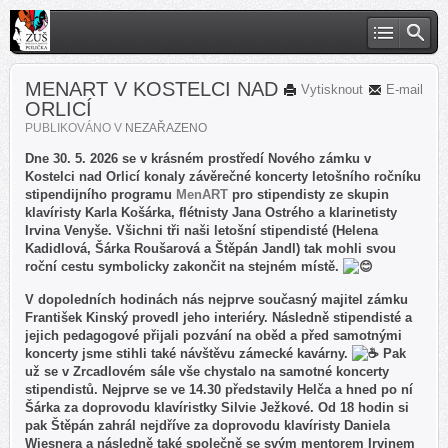
MENART V KOSTELCI NAD
Vytisknout
E-mail
ORLICÍ
PUBLIKOVÁNO V
NEZAŘAZENO
Dne 30. 5. 2026 se v krásném prostředí Nového zámku v
Kostelci nad Orlicí konaly závěrečné koncerty letošního ročníku
stipendijního programu
MenART
pro stipendisty ze skupin
klavíristy Karla Košárka, flétnisty Jana Ostrého a klarinetisty
Irvina Venyše. Všichni tři naši letošní stipendisté (Helena
Kadidlová, Šárka Roušarová a Štěpán Jandl) tak mohli svou
roční cestu symbolicky zakončit na stejném místě.
V dopoledních hodinách nás nejprve současný majitel zámku
František Kinský provedl jeho interiéry. Následně stipendisté a
jejich pedagogové přijali pozvání na oběd a před samotnými
koncerty jsme stihli také návštěvu zámecké kavárny.
Pak
už se v Zrcadlovém sále vše chystalo na samotné koncerty
stipendistů. Nejprve se ve 14.30 představily Helča a hned po ní
Šárka za doprovodu klavíristky Silvie Ježkové. Od 18 hodin si
pak Štěpán zahrál nejdříve za doprovodu klavíristy Daniela
Wiesnera a následně také společně se svým mentorem Irvinem