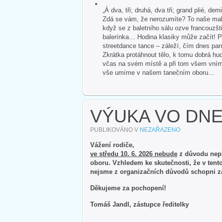
„Á dva, tři; druhá, dva tři; grand plié, dem
Zdá se vám, že nerozumíte? To naše malé
když se z baletního sálu ozve francouzšti
balerínka… Hodina klasiky může začít! P
streetdance tance – záleží, čím dnes pan
Zkrátka protáhnout tělo, k tomu dobrá hud
včas na svém místě a při tom všem vnímat 
vše umíme v našem tanečním oboru...
VÝUKA VO DNE 
PUBLIKOVÁNO V
NEZAŘAZENO
Vážení rodiče,
ve středu 10. 6. 2026 nebude
z důvodu nepř
oboru. Vzhledem ke skutečnosti, že v ten
nejsme z organizačních důvodů schopni zaj
Děkujeme za pochopení!
Tomáš Jandl, zástupce ředitelky