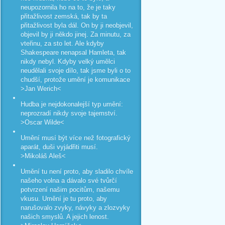
neupozornila ho na to, že je taky
přitažlivost zemská, tak by ta
přitažlivost byla dál. On by ji neobjevil,
objevil by ji někdo jinej. Za minutu, za
vteřinu, za sto let. Ale kdyby
Shakespeare nenapsal Hamleta, tak
nikdy nebyl. Kdyby velký umělci
neudělali svoje dílo, tak jsme byli o to
chudší, protože umění je komunikace
>Jan Werich<
Hudba je nejdokonalejší typ umění:
neprozradí nikdy svoje tajemství.
>Oscar Wilde<
Umění musí být více než fotografický
aparát, duši vyjádřiti musí.
>Mikoláš Aleš<
Umění tu není proto, aby sladilo chvíle
našeho volna a dávalo své tvůrčí
potvrzení našim pocitům, našemu
vkusu. Umění je tu proto, aby
narušovalo zvyky, návyky a zlozvyky
našich smyslů. A jejich lenost.