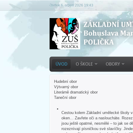
čtvrtek 6. srpen 2026 19:43
ÚVOD
O ŠKOLE
OBORY
Hudební obor
Výtvarný obor
Literárně dramatický obor
Taneční obor
Cestou kolem Základní umělecké školy vás
oken… Zavřete oči a nasloucháte. Rozezn
jsou ještě opatrné, nesmělé – to jak se dě
rozeznívají písničkou své slavíčky. Jind