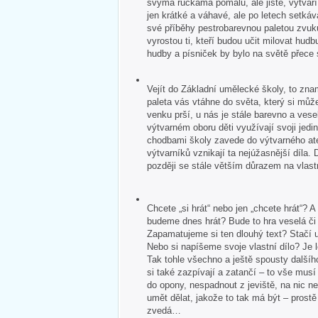
svýma ručkama pomalu, ale jistě, vytvář
jen krátké a váhavé, ale po letech setkává
své příběhy pestrobarevnou paletou zvuk
vyrostou ti, kteří budou učit milovat hudb
hudby a písniček by bylo na světě přece
Vejít do Základní umělecké školy, to zna
paleta vás vtáhne do světa, který si může
venku prší, u nás je stále barevno a veselo
výtvarném oboru děti využívají svoji jedin
chodbami školy zavede do výtvarného ate
výtvarníků vznikají ta nejúžasnější díla. 
později se stále větším důrazem na vlastn
Chcete „si hrát“ nebo jen „chcete hrát“?
budeme dnes hrát? Bude to hra veselá č
Zapamatujeme si ten dlouhý text? Stačí u
Nebo si napíšeme svoje vlastní dílo? Je 
Tak tohle všechno a ještě spousty dalšíh
si také zazpívají a zatančí – to vše mus
do opony, nespadnout z jeviště, na nic 
umět dělat, jakože to tak má být – pros
zvedá…