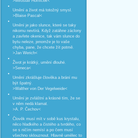
>Miroslav Horníček<
Umění a život má totožný smysl.
>Blaise Pascal<
Umění je jako slunce, které se taky
nikomu nevtírá. Když zatáhne záclony
a zavřete okenice, tak vám slunce do
bytu neleze, jenomže je to vaše
chyba, pane, že chcete žít potmě.
>Jan Werich<
Život je krátký, umění dlouhé.
>Seneca<
Umění zkrášluje člověka a brání mu
být špatný.
>Walther von Der Vegelweide<
Umění je zvláštní a krásné tím, že se
v něm nedá klamat.
>A. P. Čechov<
Člověk musí mít v sobě kus krystalu,
něco hladkého a čistého a tvrdého, co
se s ničím nemísí a po čem musí
všechno sklouznout. Hlavně umělec to