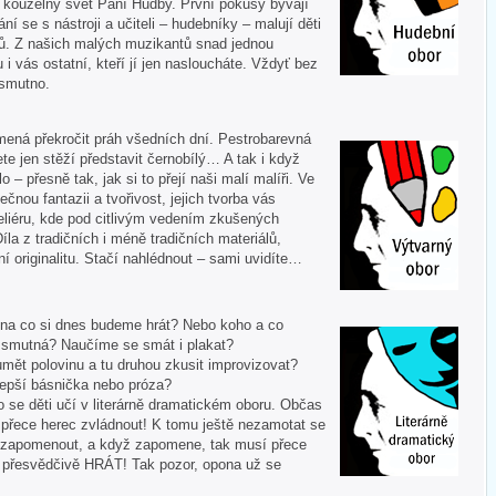
í kouzelný svět Paní Hudby. První pokusy bývají
ní se s nástroji a učiteli – hudebníky – malují děti
ů. Z našich malých muzikantů snad jednou
u i vás ostatní, kteří jí jen nasloucháte. Vždyť bez
 smutno.
mená překročit práh všedních dní. Pestrobarevná
te jen stěží představit černobílý… A tak i když
 – přesně tak, jak si to přejí naši malí malíři. Ve
ečnou fantazii a tvořivost, jejich tvorba vás
liéru, kde pod citlivým vedením zkušených
Díla z tradičních i méně tradičních materiálů,
í originalitu. Stačí nahlédnout – sami uvidíte…
 A na co si dnes budeme hrát? Nebo koho a co
i smutná? Naučíme se smát i plakat?
mět polovinu a tu druhou zkusit improvizovat?
lepší básnička nebo próza?
o se děti učí v literárně dramatickém oboru. Občas
í přece herec zvládnout! K tomu ještě nezamotat se
nezapomenout, a když zapomene, tak musí přece
tě přesvědčivě HRÁT! Tak pozor, opona už se