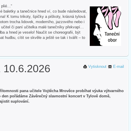
i plié…“
 baletky a tanečnice hned ví, co bude následovat,
na! K tomu trikoty, špičky a piškoty, krásná tylová
otom trocha lidovek, moderního, jazzového nebo i
 učitel či paní učitelka malé tanečníky překvapí…
ba a hned je veselo! Naučit se choreografii, být
hudbu, cítit se skvěle a ještě se tak i tvářit – to
10.6.2026
Vytisknout
E-mail
ítomnosti pana učitele Vojtěcha Mrověce probíhat výuka výtvarného
to den pořádáme Závěrečný slavnostní koncert v Tylově domě,
istit suplování.