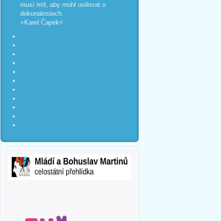
musí mít, aby mohl usilovat o
dokonalostech.
>Karel Čapek<