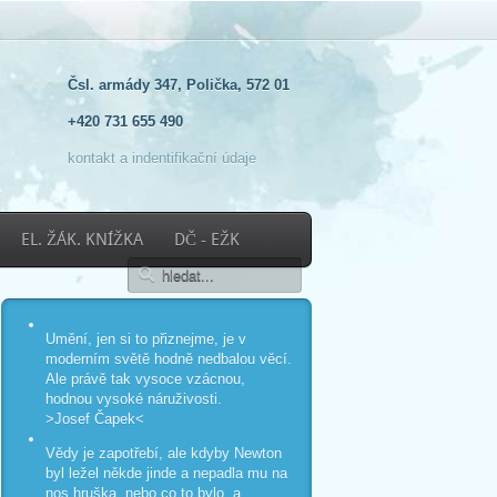
Čsl. armády 347, Polička, 572 01
+420 731 655 490
kontakt a indentifikační údaje
EL. ŽÁK. KNÍŽKA
DČ - EŽK
Umění, jen si to přiznejme, je v
moderním světě hodně nedbalou věcí.
Ale právě tak vysoce vzácnou,
hodnou vysoké náruživosti.
>Josef Čapek<
Vědy je zapotřebí, ale kdyby Newton
byl ležel někde jinde a nepadla mu na
nos hruška, nebo co to bylo, a