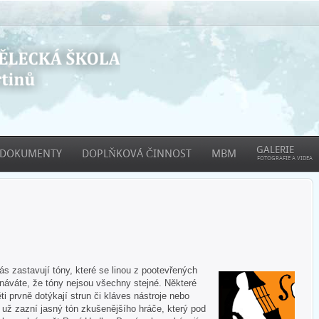
GALERIE
DOKUMENTY
DOPLŇKOVÁ ČINNOST
MBM
FOTOGRAFIE A VIDEA
 zastavují tóny, které se linou z pootevřených
áváte, že tóny nejsou všechny stejné. Některé
ti prvně dotýkají strun či kláves nástroje nebo
e už zazní jasný tón zkušenějšího hráče, který pod