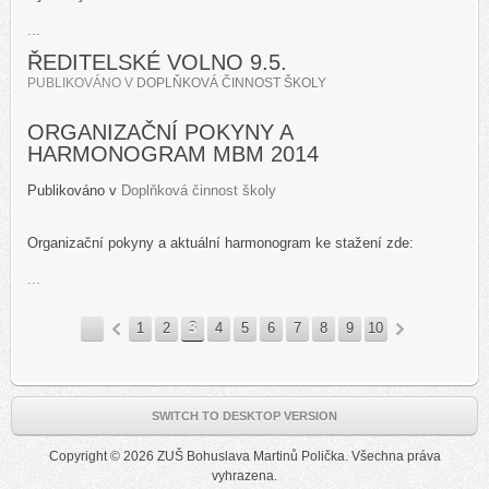
...
ŘEDITELSKÉ VOLNO 9.5.
PUBLIKOVÁNO V
DOPLŇKOVÁ ČINNOST ŠKOLY
ORGANIZAČNÍ POKYNY A
HARMONOGRAM MBM 2014
Publikováno v
Doplňková činnost školy
Organizační pokyny a aktuální harmonogram ke stažení zde:
...
1
2
3
4
5
6
7
8
9
10
«
»
SWITCH TO DESKTOP VERSION
Copyright © 2026 ZUŠ Bohuslava Martinů Polička. Všechna práva
vyhrazena.