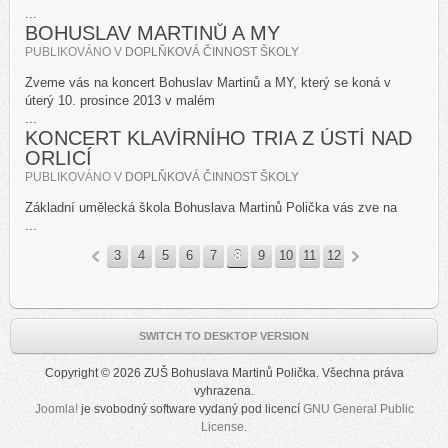
...
BOHUSLAV MARTINŮ A MY
PUBLIKOVÁNO V
DOPLŇKOVÁ ČINNOST ŠKOLY
Zveme vás na koncert Bohuslav Martinů a MY, který se koná v
úterý 10. prosince 2013 v malém
...
KONCERT KLAVÍRNÍHO TRIA Z ÚSTÍ NAD
ORLICÍ
PUBLIKOVÁNO V
DOPLŇKOVÁ ČINNOST ŠKOLY
Základní umělecká škola Bohuslava Martinů Polička vás zve na
...
3
4
5
6
7
8
9
10
11
12
«
»
SWITCH TO DESKTOP VERSION
Copyright © 2026 ZUŠ Bohuslava Martinů Polička. Všechna práva
vyhrazena.
Joomla!
je svobodný software vydaný pod licencí
GNU General Public
License.