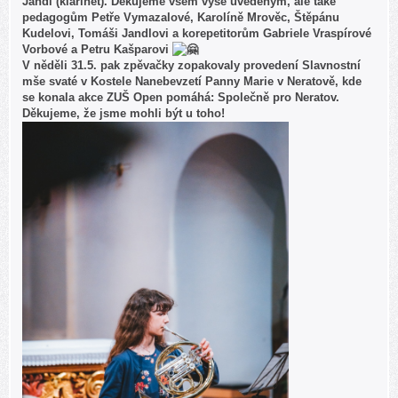
Jandl (klarinet). Děkujeme všem výše uvedeným, ale také
pedagogům Petře Vymazalové, Karolíně Mrověc, Štěpánu
Kudelovi, Tomáši Jandlovi a korepetitorům Gabriele Vraspírové
Vorbové a Petru Kašparovi
V něděli 31.5. pak zpěvačky zopakovaly provedení Slavnostní
mše svaté v Kostele Nanebevzetí Panny Marie v Neratově, kde
se konala akce ZUŠ Open pomáhá: Společně pro Neratov.
Děkujeme, že jsme mohli být u toho!