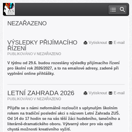
NEZAŘAZENO
VÝSLEDKY PŘIJÍMACÍHO
Vytisknout
E-mail
ŘÍZENÍ
PUBLIKOVÁNO V
NEZAŘAZENO
V týdnu od 29.6. budou rozeslány výsledky přijímacího řízení
pro školní rok 2026/2027, a to na emailové adresy, zadené při
vyplnění online přihlášky.
LETNÍ ZAHRADA 2026
Vytisknout
E-mail
PUBLIKOVÁNO V
NEZAŘAZENO
Přijďte se s námi neformálně rozloučit s uplynulým školním
rokem na tradiční poslední akci s názvem Letní Zahrada ZUŠ.
Od 14 do 17 hodin se na vás těší žáci hudebního, tanečního a
literárně-dramatického oboru. Výtvarný obor pro vás opět
chystá možnosti kreativního vyžití.