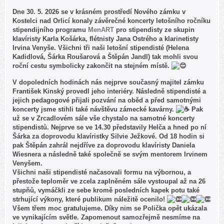
Dne 30. 5. 2026 se v krásném prostředí Nového zámku v
Kostelci nad Orlicí konaly závěrečné koncerty letošního ročníku
stipendijního programu
MenART
pro stipendisty ze skupin
klavíristy Karla Košárka, flétnisty Jana Ostrého a klarinetisty
Irvina Venyše. Všichni tři naši letošní stipendisté (Helena
Kadidlová, Šárka Roušarová a Štěpán Jandl) tak mohli svou
roční cestu symbolicky zakončit na stejném místě.
V dopoledních hodinách nás nejprve současný majitel zámku
František Kinský provedl jeho interiéry. Následně stipendisté a
jejich pedagogové přijali pozvání na oběd a před samotnými
koncerty jsme stihli také návštěvu zámecké kavárny.
Pak
už se v Zrcadlovém sále vše chystalo na samotné koncerty
stipendistů. Nejprve se ve 14.30 představily Helča a hned po ní
Šárka za doprovodu klavíristky Silvie Ježkové. Od 18 hodin si
pak Štěpán zahrál nejdříve za doprovodu klavíristy Daniela
Wiesnera a následně také společně se svým mentorem Irvinem
Venyšem.
Všichni naši stipendisté načasovali formu na výbornou, a
přestože teploměr ve zcela zaplněném sále vystoupal až na 26
stupňů, vymáčkli ze sebe kromě posledních kapek potu také
strhující výkony, které publikum náležitě ocenilo!
Všem třem moc gratulujeme. Díky nim se Polička opět ukázala
ve vynikajícím světle. Zapomenout samozřejmě nesmíme na