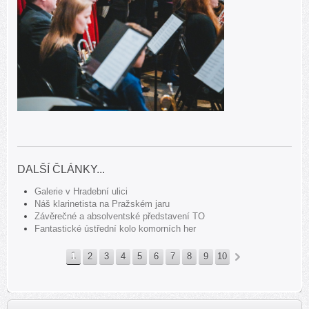
DALŠÍ ČLÁNKY...
Galerie v Hradební ulici
Náš klarinetista na Pražském jaru
Závěrečné a absolventské představení TO
Fantastické ústřední kolo komorních her
1
2
3
4
5
6
7
8
9
10
»