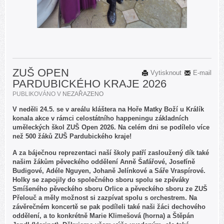
ZUŠ OPEN
Vytisknout
E-mail
PARDUBICKÉHO KRAJE 2026
PUBLIKOVÁNO V
NEZAŘAZENO
V neděli 24.5. se v areálu kláštera na Hoře Matky Boží u Králík
konala akce v rámci celostátního happeningu základních
uměleckých škol ZUŠ Open 2026. Na celém dni se podílelo více
než 500 žáků ZUŠ Pardubického kraje!
A za báječnou reprezentaci naší školy patří zasloužený dík také
našim žákům pěveckého oddělení Anně Šafářové, Josefíně
Budigové, Adéle Nguyen, Johaně Jelínkové a Sáře Vraspírové.
Holky se zapojily do společného sboru spolu se zpěváky
Smíšeného pěveckého sboru Orlice a pěveckého sboru ze ZUŠ
Přelouč a měly možnost si zazpívat spolu s orchestrem. Na
závěrečném koncertě se pak podíleli také naši žáci dechového
oddělení, a to konkrétně Marie Klimešová (horna) a Štěpán