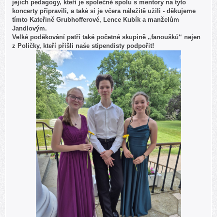
jejich pedagogy, kteří je společně spolu s mentory na tyto
koncerty připravili, a také si je včera náležitě užili - děkujeme
tímto Kateřině Grubhofferové, Lence Kubík a manželům
Jandlovým.
Velké poděkování patří také početné skupině „fanoušků“ nejen
z Poličky, kteří přišli naše stipendisty podpořit!