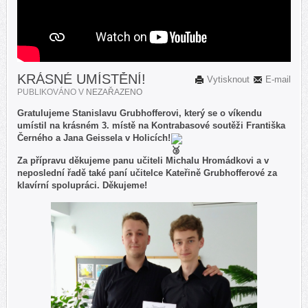
KRÁSNÉ UMÍSTĚNÍ!
Vytisknout
E-mail
PUBLIKOVÁNO V
NEZAŘAZENO
Gratulujeme Stanislavu Grubhofferovi, který se o víkendu
umístil na krásném 3. místě na Kontrabasové soutěži Františka
Černého a Jana Geissela v Holicích!
Za přípravu děkujeme panu učiteli Michalu Hromádkovi a v
neposlední řadě také paní učitelce Kateřině Grubhofferové za
klavírní spolupráci. Děkujeme!