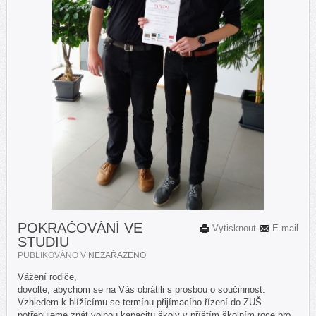
POKRAČOVÁNÍ VE
Vytisknout
E-mail
STUDIU
PUBLIKOVÁNO V
NEZAŘAZENO
Vážení rodiče,
dovolte, abychom se na Vás obrátili s prosbou o součinnost.
Vzhledem k blížícímu se termínu přijímacího řízení do ZUŠ
potřebujeme znát volnou kapacitu školy v příštím školním roce pro