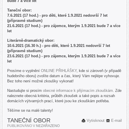
bude 7 a více let
Taneční obor:
7.6.2021 (17 hod.) - pro děti, které 1.9.2021 nedovrší 7 let
(přípravné studium)
21.6.2021 (17 hod.) - pro zájemce, kterým 1.9.2021 bude 7 a více
let
Literárně-dramatický obor:
10.6.2021 (16.30 h.) - pro děti, které 1.9.2021 nedovrší 7 let
(přípravné studium)
23.6.2021 (17 hod.) - pro zájemce, kterým 1.9.2021 bude 7 a více
let
Prosíme o vyplnění
ONLINE PŘIHLÁŠKY
, kde si zároveň (v případě
hudebního oboru) zvolíte datum a čas, který Vám nejlépe vyhovuje.
Bez toho není možné zkoušky vykonat!
Nastudujte si prosím
obecné informace k přijímacím zkouškám
. Zde
naleznete obecná kritéria, průběh zkoušek a také popis a rozsah
domácích výtvarných prací, které jsou ke zkouškám potřeba.
Těšíme se na malé talenty!
TANEČNÍ OBOR
Vytisknout
E-mail
PUBLIKOVÁNO V
NEZAŘAZENO