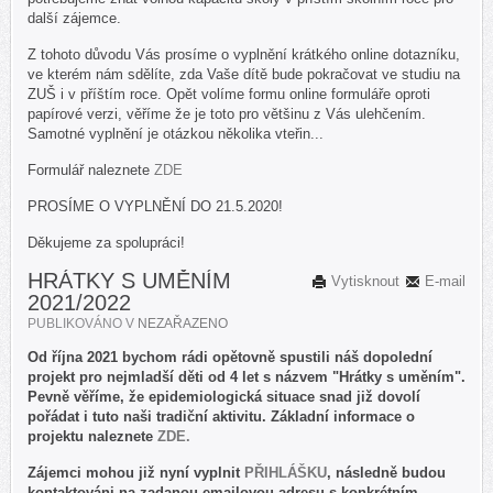
další zájemce.
Z tohoto důvodu Vás prosíme o vyplnění krátkého online dotazníku,
ve kterém nám sdělíte, zda Vaše dítě bude pokračovat ve studiu na
ZUŠ i v příštím roce. Opět volíme formu online formuláře oproti
papírové verzi, věříme že je toto pro většinu z Vás ulehčením.
Samotné vyplnění je otázkou několika vteřin...
Formulář naleznete
ZDE
PROSÍME O VYPLNĚNÍ DO 21.5.2020!
Děkujeme za spolupráci!
HRÁTKY S UMĚNÍM
Vytisknout
E-mail
2021/2022
PUBLIKOVÁNO V
NEZAŘAZENO
Od října 2021 bychom rádi opětovně spustili náš dopolední
projekt pro nejmladší děti od 4 let s názvem "Hrátky s uměním".
Pevně věříme, že epidemiologická situace snad již dovolí
pořádat i tuto naši tradiční aktivitu. Základní informace o
projektu naleznete
ZDE.
Zájemci mohou již nyní vyplnit
PŘIHLÁŠKU
, následně budou
kontaktováni na zadanou emailovou adresu s konkrétním