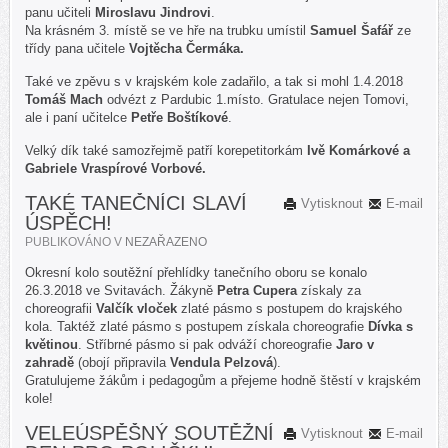
panu učiteli
Miroslavu Jindrovi
.
Na krásném 3. místě se ve hře na trubku umístil
Samuel Šafář
ze
třídy pana učitele
Vojtěcha Čermáka.
Také ve zpěvu s v krajském kole zadařilo, a tak si mohl 1.4.2018
Tomáš Mach
odvézt z Pardubic 1.místo. Gratulace nejen Tomovi,
ale i paní učitelce
Petře Boštíkové
.
Velký dík také samozřejmě patří korepetitorkám
Ivě Komárkové a
Gabriele Vraspírové Vorbové.
TAKÉ TANEČNÍCI SLAVÍ
Vytisknout
E-mail
ÚSPĚCH!
PUBLIKOVÁNO V
NEZAŘAZENO
Okresní kolo soutěžní přehlídky tanečního oboru se konalo
26.3.2018 ve Svitavách. Žákyně
Petra Cupera
získaly za
choreografii
Valčík vloček
zlaté pásmo s postupem do krajského
kola. Taktéž zlaté pásmo s postupem získala choreografie
Dívka s
květinou
. Stříbrné pásmo si pak odváží choreografie
Jaro v
zahradě
(obojí připravila
Vendula Pelzová
).
Gratulujeme žákům i pedagogům a přejeme hodně štěstí v krajském
kole!
VELEÚSPĚŠNÝ SOUTĚŽNÍ
Vytisknout
E-mail