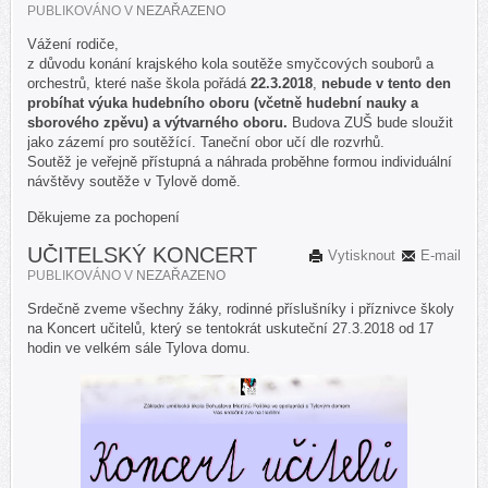
PUBLIKOVÁNO V
NEZAŘAZENO
Vážení rodiče,
z důvodu konání krajského kola soutěže smyčcových souborů a
orchestrů, které naše škola pořádá
22.3.2018
,
nebude v tento den
probíhat výuka hudebního oboru (včetně hudební nauky a
sborového zpěvu) a výtvarného oboru.
Budova ZUŠ bude sloužit
jako zázemí pro soutěžící. Taneční obor učí dle rozvrhů.
Soutěž je veřejně přístupná a náhrada proběhne formou individuální
návštěvy soutěže v Tylově domě.
Děkujeme za pochopení
UČITELSKÝ KONCERT
Vytisknout
E-mail
PUBLIKOVÁNO V
NEZAŘAZENO
Srdečně zveme všechny žáky, rodinné příslušníky i příznivce školy
na Koncert učitelů, který se tentokrát uskuteční 27.3.2018 od 17
hodin ve velkém sále Tylova domu.