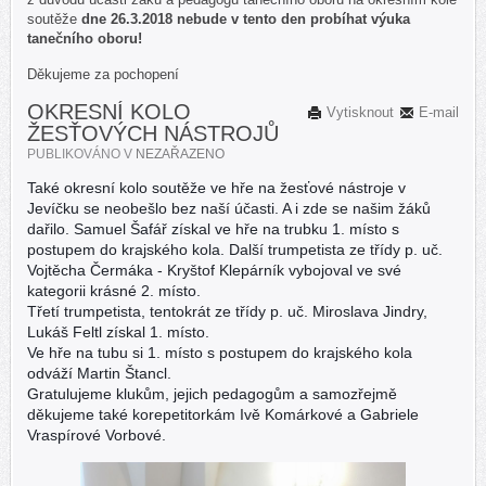
soutěže
dne 26.3.2018 nebude v tento den probíhat výuka
tanečního oboru!
Děkujeme za pochopení
OKRESNÍ KOLO
Vytisknout
E-mail
ŽESŤOVÝCH NÁSTROJŮ
PUBLIKOVÁNO V
NEZAŘAZENO
Také okresní kolo soutěže ve hře na žesťové nástroje v
Jevíčku se neobešlo bez naší účasti. A i zde se našim žáků
dařilo. Samuel Šafář získal ve hře na trubku 1. místo s
postupem do krajského kola. Další trumpetista ze třídy p. uč.
Vojtěcha Čermáka - Kryštof Klepárník vybojoval ve své
kategorii krásné 2. místo.
Třetí trumpetista, tentokrát ze třídy p. uč. Miroslava Jindry,
Lukáš Feltl získal 1. místo.
Ve hře na tubu si 1. místo s postupem do krajského kola
odváží Martin Štancl.
Gratulujeme klukům, jejich pedagogům a samozřejmě
děkujeme také korepetitorkám Ivě Komárkové a Gabriele
Vraspírové Vorbové.