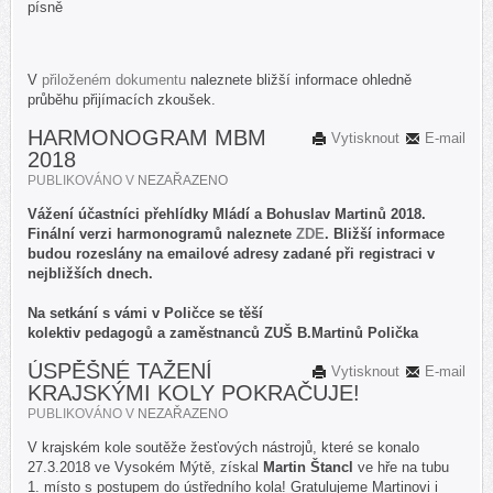
písně
V
přiloženém dokumentu
naleznete bližší informace ohledně
průběhu přijímacích zkoušek.
HARMONOGRAM MBM
Vytisknout
E-mail
2018
PUBLIKOVÁNO V
NEZAŘAZENO
Vážení účastníci přehlídky Mládí a Bohuslav Martinů 2018.
Finální verzi harmonogramů naleznete
ZDE
. Bližší informace
budou rozeslány na emailové adresy zadané při registraci v
nejbližších dnech.
Na setkání s vámi v Poličce se těší
kolektiv pedagogů a zaměstnanců ZUŠ B.Martinů Polička
ÚSPĚŠNÉ TAŽENÍ
Vytisknout
E-mail
KRAJSKÝMI KOLY POKRAČUJE!
PUBLIKOVÁNO V
NEZAŘAZENO
V krajském kole soutěže žesťových nástrojů, které se konalo
27.3.2018 ve Vysokém Mýtě, získal
Martin Štancl
ve hře na tubu
1. místo s postupem do ústředního kola! Gratulujeme Martinovi i