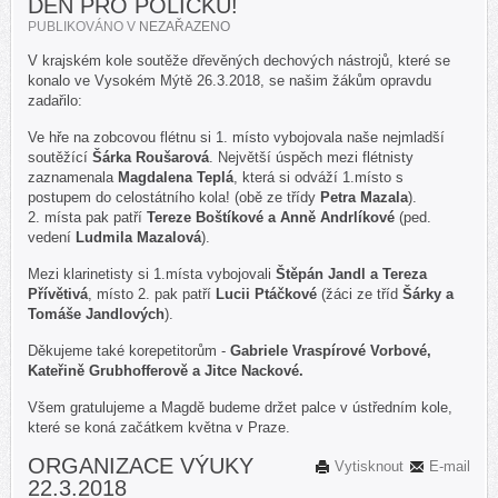
DEN PRO POLIČKU!
PUBLIKOVÁNO V
NEZAŘAZENO
V krajském kole soutěže dřevěných dechových nástrojů, které se
konalo ve Vysokém Mýtě 26.3.2018, se našim žákům opravdu
zadařilo:
Ve hře na zobcovou flétnu si 1. místo vybojovala naše nejmladší
soutěžící
Šárka Roušarová
. Největší úspěch mezi flétnisty
zaznamenala
Magdalena Teplá
, která si odváží 1.místo s
postupem do celostátního kola! (obě ze třídy
Petra Mazala
).
2. místa pak patří
Tereze Boštíkové a Anně Andrlíkové
(ped.
vedení
Ludmila Mazalová
).
Mezi klarinetisty si 1.místa vybojovali
Štěpán Jandl a Tereza
Přívětivá
, místo 2. pak patří
Lucii Ptáčkové
(žáci ze tříd
Šárky a
Tomáše Jandlových
).
Děkujeme také korepetitorům -
Gabriele Vraspírové Vorbové,
Kateřině Grubhofferově a Jitce Nackové.
Všem gratulujeme a Magdě budeme držet palce v ústředním kole,
které se koná začátkem května v Praze.
ORGANIZACE VÝUKY
Vytisknout
E-mail
22.3.2018