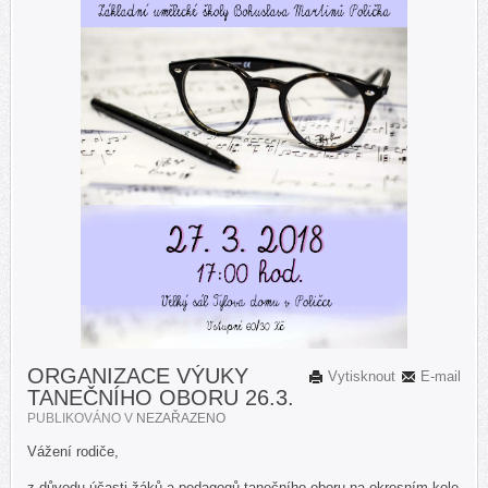
ORGANIZACE VÝUKY
Vytisknout
E-mail
TANEČNÍHO OBORU 26.3.
PUBLIKOVÁNO V
NEZAŘAZENO
Vážení rodiče,
z důvodu účasti žáků a pedagogů tanečního oboru na okresním kole