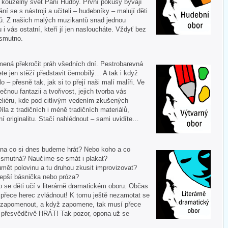
í kouzelný svět Paní Hudby. První pokusy bývají
ní se s nástroji a učiteli – hudebníky – malují děti
ů. Z našich malých muzikantů snad jednou
u i vás ostatní, kteří jí jen nasloucháte. Vždyť bez
 smutno.
mená překročit práh všedních dní. Pestrobarevná
te jen stěží představit černobílý… A tak i když
 – přesně tak, jak si to přejí naši malí malíři. Ve
ečnou fantazii a tvořivost, jejich tvorba vás
liéru, kde pod citlivým vedením zkušených
Díla z tradičních i méně tradičních materiálů,
í originalitu. Stačí nahlédnout – sami uvidíte…
 A na co si dnes budeme hrát? Nebo koho a co
i smutná? Naučíme se smát i plakat?
mět polovinu a tu druhou zkusit improvizovat?
lepší básnička nebo próza?
o se děti učí v literárně dramatickém oboru. Občas
í přece herec zvládnout! K tomu ještě nezamotat se
nezapomenout, a když zapomene, tak musí přece
tě přesvědčivě HRÁT! Tak pozor, opona už se