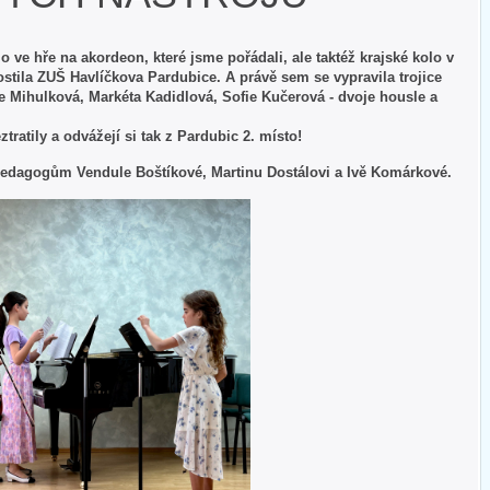
o ve hře na akordeon, které jsme pořádali, ale taktéž krajské kolo v
stila ZUŠ Havlíčkova Pardubice. A právě sem se vypravila trojice
 Mihulková, Markéta Kadidlová, Sofie Kučerová - dvoje housle a
tratily a odvážejí si tak z Pardubic 2. místo!
 pedagogům Vendule Boštíkové, Martinu Dostálovi a Ivě Komárkové.