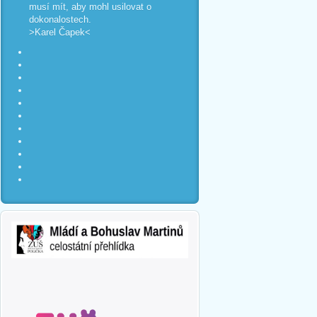
musí mít, aby mohl usilovat o
dokonalostech.
>Karel Čapek<