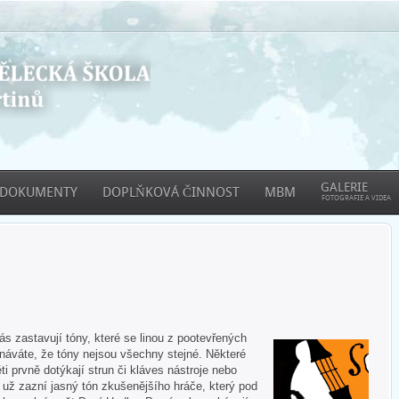
GALERIE
DOKUMENTY
DOPLŇKOVÁ ČINNOST
MBM
FOTOGRAFIE A VIDEA
 zastavují tóny, které se linou z pootevřených
áváte, že tóny nejsou všechny stejné. Některé
ti prvně dotýkají strun či kláves nástroje nebo
e už zazní jasný tón zkušenějšího hráče, který pod