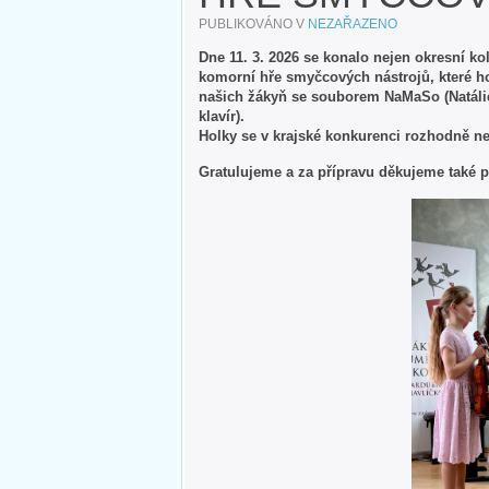
PUBLIKOVÁNO V
NEZAŘAZENO
Dne 11. 3. 2026 se konalo nejen okresní kol
komorní hře smyčcových nástrojů, které ho
našich žákyň se souborem NaMaSo (Natálie
klavír).
Holky se v krajské konkurenci rozhodně nez
Gratulujeme a za přípravu děkujeme také