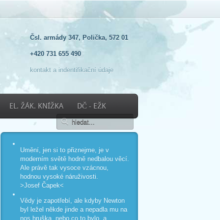
Čsl. armády 347, Polička, 572 01
+420 731 655 490
kontakt a indentifikační údaje
EL. ŽÁK. KNÍŽKA
DČ - EŽK
Umění, jen si to přiznejme, je v
moderním světě hodně nedbalou věcí.
Ale právě tak vysoce vzácnou,
hodnou vysoké náruživosti.
>Josef Čapek<
Vědy je zapotřebí, ale kdyby Newton
byl ležel někde jinde a nepadla mu na
nos hruška, nebo co to bylo, a