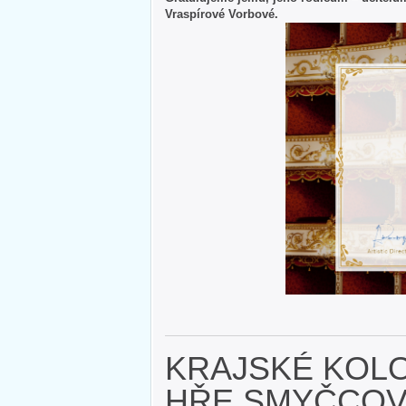
Vraspírové Vorbové.
KRAJSKÉ KOL
HŘE SMYČCOV