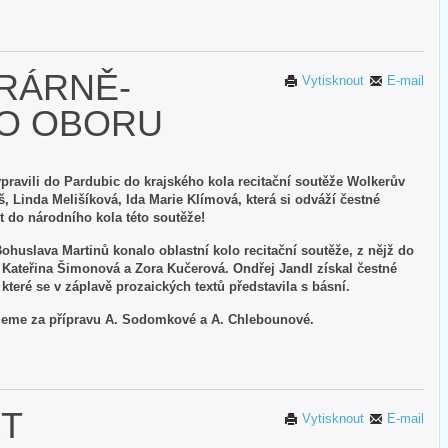
RÁRNĚ-
Vytisknout
E-mail
O OBORU
pravili do Pardubic do krajského kola recitační soutěže Wolkerův
š, Linda Melišíková, Ida Marie Klímová, která si odváží čestné
t do národního kola této soutěže!
ohuslava Martinů konalo oblastní kolo recitační soutěže, z nějž do
 Kateřina Šimonová a Zora Kučerová. Ondřej Jandl získal čestné
teré se v záplavě prozaických textů představila s básní.
jeme za přípravu A. Sodomkové a A. Chlebounové.
RT
Vytisknout
E-mail