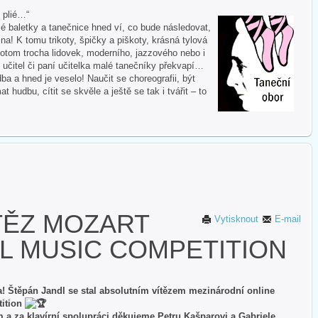
i plié…“
 baletky a tanečnice hned ví, co bude následovat,
na! K tomu trikoty, špičky a piškoty, krásná tylová
otom trocha lidovek, moderního, jazzového nebo i
 učitel či paní učitelka malé tanečníky překvapí…
ba a hned je veselo! Naučit se choreografii, být
hudbu, cítit se skvěle a ještě se tak i tvářit – to
TĚZ MOZART
Vytisknout
E-mail
L MUSIC COMPETITION
ka! Štěpán Jandl se stal absolutním vítězem mezinárodní online
tition
 a za klavírní spolupráci děkujeme Petru Kašparovi a Gabriele