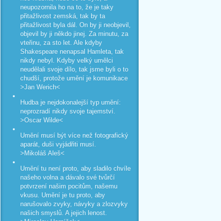
neupozornila ho na to, že je taky
přitažlivost zemská, tak by ta
přitažlivost byla dál. On by ji neobjevil,
objevil by ji někdo jinej. Za minutu, za
vteřinu, za sto let. Ale kdyby
Shakespeare nenapsal Hamleta, tak
nikdy nebyl. Kdyby velký umělci
neudělali svoje dílo, tak jsme byli o to
chudší, protože umění je komunikace
>Jan Werich<
Hudba je nejdokonalejší typ umění:
neprozradí nikdy svoje tajemství.
>Oscar Wilde<
Umění musí být více než fotografický
aparát, duši vyjádřiti musí.
>Mikoláš Aleš<
Umění tu není proto, aby sladilo chvíle
našeho volna a dávalo své tvůrčí
potvrzení našim pocitům, našemu
vkusu. Umění je tu proto, aby
narušovalo zvyky, návyky a zlozvyky
našich smyslů. A jejich lenost.