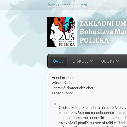
čtvrtek 6. srpen 2026 7:20
ÚVOD
O ŠKOLE
OBORY
Hudební obor
Výtvarný obor
Literárně dramatický obor
Taneční obor
Cestou kolem Základní umělecké školy vás
oken… Zavřete oči a nasloucháte. Rozezn
jsou ještě opatrné, nesmělé – to jak se dě
rozeznívají písničkou své slavíčky. Jind