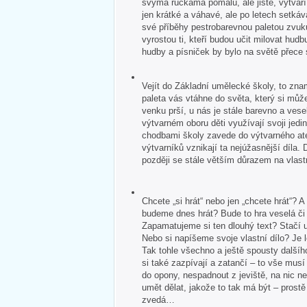
svýma ručkama pomalu, ale jistě, vytvář
jen krátké a váhavé, ale po letech setkává
své příběhy pestrobarevnou paletou zvuk
vyrostou ti, kteří budou učit milovat hudb
hudby a písniček by bylo na světě přece
Vejít do Základní umělecké školy, to zna
paleta vás vtáhne do světa, který si může
venku prší, u nás je stále barevno a veselo
výtvarném oboru děti využívají svoji jedin
chodbami školy zavede do výtvarného ate
výtvarníků vznikají ta nejúžasnější díla. 
později se stále větším důrazem na vlastn
Chcete „si hrát“ nebo jen „chcete hrát“?
budeme dnes hrát? Bude to hra veselá č
Zapamatujeme si ten dlouhý text? Stačí u
Nebo si napíšeme svoje vlastní dílo? Je 
Tak tohle všechno a ještě spousty dalšíh
si také zazpívají a zatančí – to vše mus
do opony, nespadnout z jeviště, na nic 
umět dělat, jakože to tak má být – pros
zvedá…