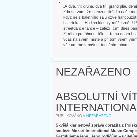
„Á dva, tři; druhá, dva tři; grand plié, dem
Zdá se vám, že nerozumíte? To naše malé
když se z baletního sálu ozve francouzšti
balerínka… Hodina klasiky může začít! P
streetdance tance – záleží, čím dnes pan
Zkrátka protáhnout tělo, k tomu dobrá hud
včas na svém místě a při tom všem vnímat 
vše umíme v našem tanečním oboru...
NEZAŘAZENO
ABSOLUTNÍ VÍ
INTERNATIONA
PUBLIKOVÁNO V
NEZAŘAZENO
Skvělá klarinetová zpráva dorazila z Pols
soutěže Mozart International Music Compe
Gratulujeme jemu, jeho rodičům – učitelům