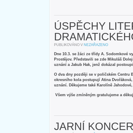
ÚSPĚCHY LITE
DRAMATICKÉH
PUBLIKOVÁNO V
NEZAŘAZENO
Dne 10.3. se žáci ze třídy A. Sodomkové vy
Prostějov. Představili se zde Mikuláš Dolej
uznání a Jakub Hak, jenž dokázal postoupi
O dva dny později se v poličském Centru B
okresního kola postupují Atina Dvořáková,
uznání. Děkujeme také Karolíně Jahodové, k
Všem výše zmíněným gratulujeme a děku
JARNÍ KONCE