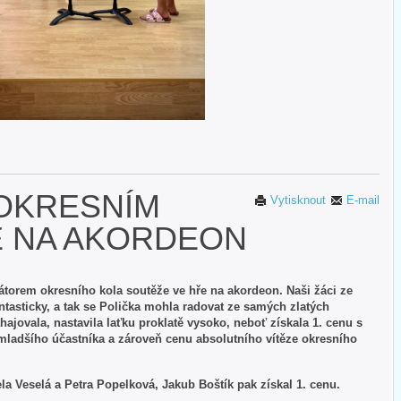
 OKRESNÍM
Vytisknout
E-mail
E NA AKORDEON
zátorem okresního kola soutěže ve hře na akordeon. Naši žáci ze
fantasticky, a tak se Polička mohla radovat ze samých zlatých
ajovala, nastavila laťku proklatě vysoko, neboť získala 1. cenu s
mladšího účastníka a zároveň cenu absolutního vítěze okresního
la Veselá a Petra Popelková, Jakub Boštík pak získal 1. cenu.