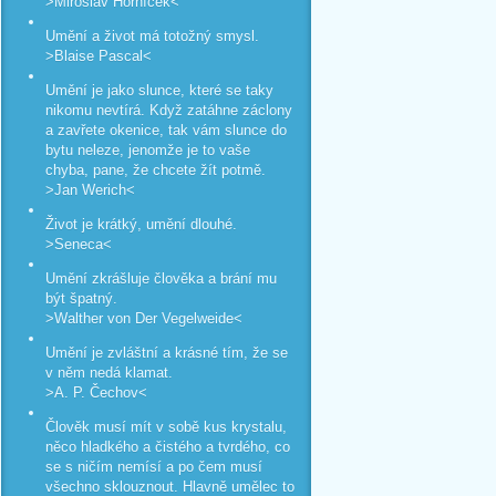
>Miroslav Horníček<
Umění a život má totožný smysl.
>Blaise Pascal<
Umění je jako slunce, které se taky
nikomu nevtírá. Když zatáhne záclony
a zavřete okenice, tak vám slunce do
bytu neleze, jenomže je to vaše
chyba, pane, že chcete žít potmě.
>Jan Werich<
Život je krátký, umění dlouhé.
>Seneca<
Umění zkrášluje člověka a brání mu
být špatný.
>Walther von Der Vegelweide<
Umění je zvláštní a krásné tím, že se
v něm nedá klamat.
>A. P. Čechov<
Člověk musí mít v sobě kus krystalu,
něco hladkého a čistého a tvrdého, co
se s ničím nemísí a po čem musí
všechno sklouznout. Hlavně umělec to