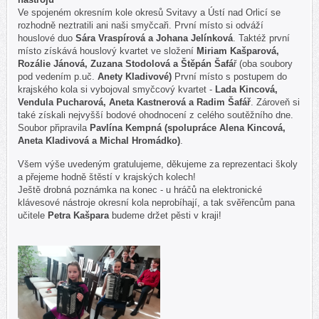
Ve spojeném okresním kole okresů Svitavy a Ústí nad Orlicí se
rozhodně neztratili ani naši smyčcaři. První místo si odváží
houslové duo
Sára Vraspírová a Johana Jelínková
. Taktéž první
místo získává houslový kvartet ve složení
Miriam Kašparová,
Rozálie Jánová, Zuzana Stodolová a Štěpán Šafá
ř (oba soubory
pod vedením p.uč.
Anety Kladivové)
První místo s postupem do
krajského kola si vybojoval smy
čcový kvartet -
Lada Kincová,
Vendula Pucharová, Aneta Kastnerová a Radim Šafář
. Zároveň si
také získali nejvyšší bodové ohodnocení z celého soutěžního dne.
Soubor připravila
Pavlína Kempná (spolupráce Alena Kincová,
Aneta Kladivová a Michal Hromádko)
.
Všem výše uvedeným gratulujeme, děkujeme za reprezentaci školy
a přejeme hodně štěstí v krajských kolech!
Ještě drobná poznámka na konec - u hráčů na elektronické
klávesové nástroje okresní kola neprobíhají, a tak svěřencům pana
učitele
Petra Kašpara
budeme držet pěsti v kraji!