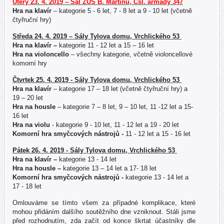
Úterý 23. 4. 2019 – Sál ZUŠ B. Martinů, Čsl. armády 347
Hra na klavír
– kategorie 5 - 6 let, 7 - 8 let a 9 - 10 let (včetně
čtyřruční hry)
Středa 24. 4. 2019 – Sály Tylova domu, Vrchlického 53
Hra na klavír –
kategorie 11 - 12 let a 15 – 16 let
Hra na violoncello
– všechny kategorie, včetně violoncellové
komorní hry
Čtvrtek 25. 4. 2019 - Sály Tylova domu, Vrchlického 53
Hra na klavír
– kategorie 17 – 18 let (včetně čtyřruční hry)
a
19 – 20 let
Hra na housle
– kategorie 7 – 8 let, 9 – 10 let, 11 -12 let a 15-
16 let
Hra na violu
- kategorie 9 - 10 let, 11 - 12 let a 19 - 20 let
Komorní hra smyčcových nástrojů -
11 - 12 let a 15 - 16 let
Pátek 26. 4. 2019 - Sály Tylova domu, Vrchlického 53
Hra na klavír –
kategorie 13 - 14 let
Hra na housle –
kategorie 13 – 14 let a 17- 18 let
Komorní hra smyčcových nástrojů -
kategorie 13 - 14 let a
17 - 18 let
Omlouváme se tímto všem za případné komplikace, které
mohou přidáním dalšího soutěžního dne vzniknout. Stáli jsme
před rozhodnutím, zda začít od konce škrtat účastníky dle