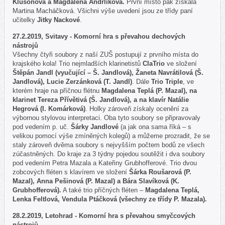
Klusoňová a Magdaléna Andrlíková.
První místo pak získala
Martina Macháčková. Všichni výše uvedení jsou ze třídy paní
učitelky
Jitky Nackové
.
27.2.2019, Svitavy - Komorní hra s převahou dechových
nástrojů
Všechny čtyři soubory z naší ZUŠ postupují z prvního místa do
krajského kola! Trio nejmladších klarinetistů
ClaTrio
ve složení
Štěpán Jandl (vyučující – Š. Jandlová), Žaneta Navrátilová (Š.
Jandlová), Lucie Zerzánková (T. Jandl)
. Dále
Trio Triple
, ve
kterém hraje na příčnou flétnu
Magdalena Teplá (P. Mazal), na
klarinet Tereza Přívětivá (Š. Jandlová), a na klavír Natálie
H
egrová (I. Komárková)
. Holky zároveň získaly ocenění za
výbornou stylovou interpretaci. Oba tyto soubory se připravovaly
pod vedením p. uč.
Šárky Jandlové
(a jak ona sama říká – s
velikou pomocí výše zmíněných kolegů) a můžeme prozradit, že se
staly zároveň dvěma soubory s nejvyšším počtem bodů ze všech
zúčastněných
. Do kraje za 3 týdny pojedou soutěžit i dva soubory
pod vedením Petra Mazala a Kateřiny Grubhofferové. Trio dvou
zobcových fléten s klavírem ve složení
Šárka Roušarová (P.
Mazal), Anna Pešinová (P. Mazal) a Bára Slavíková (K.
Grubhofferová).
A také trio příčných fléten –
Magdalena Teplá,
Lenka Feltlová, Vendula Ptáčková (všechny ze třídy P. Mazala).
28.2.2019, Letohrad - Komorní hra s převahou smyčcových
nástrojů