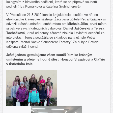
kolegyním z klavírního oddělení, které se na přípravě souborů
podíleli ( Iva Komárková a Kateřina Grubhofferová).
V Přelouči se 21.3.2019 konalo krajské kolo soutěže ve hře na
elektronické klávesové nástroje. Žáci pana učitele
Petra Kašpara
si
odvezli krásná umístění: druhé místo pro
Michala Jílka
, první místa
si pak ve svých kategoriích vybojovali
Daniel Jaščevskij
a
Tereza
Tocháčková
, která od poroty zároveň získala i zvláštní ocenění za
interpretaci. Tereza soutěžila se skladbou pana učitele Petra
Kašpara "Martal Native Soundcreat Fantazy".Za ni byla Petrovi
udělena zvlášní cena!
Ještě jednou gratulujeme všem soutěžícím ke krásným
umístěním a přejeme hodně štěstí Honzovi Vraspírovi a ClaTriu
v ústředním kole.