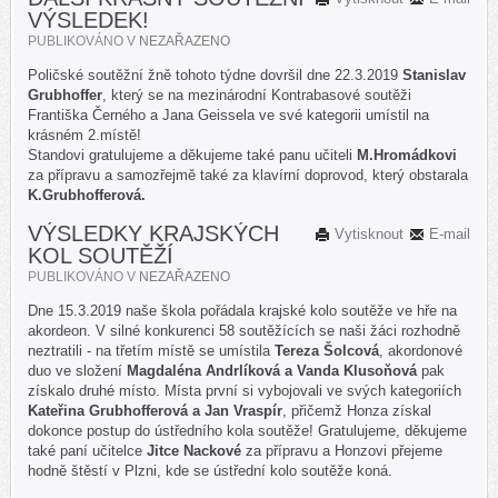
VÝSLEDEK!
PUBLIKOVÁNO V
NEZAŘAZENO
Poličské soutěžní žně tohoto týdne dovršil dne 22.3.2019
Stanislav
Grubhoffer
, který se na mezinárodní Kontrabasové soutěži
Františka Černého a Jana Geissela ve své kategorii umístil na
krásném 2.místě!
Standovi gratulujeme a děkujeme také panu učiteli
M.Hromádkovi
za přípravu a samozřejmě také za klavírní doprovod, který obstarala
K.Grubhofferová.
VÝSLEDKY KRAJSKÝCH
Vytisknout
E-mail
KOL SOUTĚŽÍ
PUBLIKOVÁNO V
NEZAŘAZENO
Dne 15.3.2019 naše škola pořádala krajské kolo soutěže ve hře na
akordeon. V silné konkurenci 58 soutěžících se naši žáci rozhodně
neztratili - na třetím místě se umístila
Tereza Šolcová
, akordonové
duo ve složení
Magdaléna Andrlíková a Vanda Klusoňová
pak
získalo druhé místo. Místa první si vybojovali ve svých kategoriích
Kateřina Grubhofferová a Jan Vraspír
, přičemž Honza získal
dokonce postup do ústředního kola soutěže! Gratulujeme, děkujeme
také paní učitelce
Jitce Nackové
za přípravu a Honzovi přejeme
hodně štěstí v Plzni, kde se ústřední kolo soutěže koná.