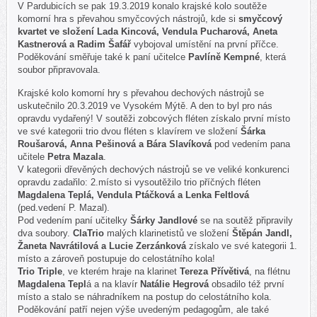
V Pardubicích se pak 19.3.2019 konalo krajské kolo soutěže
komorní hra s převahou smyčcových nástrojů, kde si
smyčcový
kvartet ve složení Lada Kincová, Vendula Pucharová, Aneta
Kastnerová a Radim Šafář
vybojoval umístění na první příčce.
Poděkování směřuje také k paní učitelce
Pavlíně Kempné
, která
soubor připravovala.
Krajské kolo komorní hry s převahou dechových nástrojů se
uskutečnilo 20.3.2019 ve Vysokém Mýtě. A den to byl pro nás
opravdu vydařený! V soutěži zobcových fléten získalo první místo
ve své kategorii trio dvou fléten s klavírem ve složení
Šárka
Roušarová, Anna Pešinová a Bára Slavíková
pod vedením pana
učitele
Petra Mazala
.
V kategorii dřevěných dechových nástrojů se ve veliké konkurenci
opravdu zadařilo: 2.místo si vysoutěžilo trio příčných fléten
Magdalena Teplá, Vendula Ptáčková a Lenka Feltlová
(ped.vedení P. Mazal).
Pod vedením paní učitelky
Šárky Jandlové
se na soutěž připravily
dva soubory.
ClaTrio
malých klarinetistů ve složení
Štěpán Jandl,
Žaneta Navrátilová a Lucie Zerzánková
získalo ve své kategorii 1.
místo a zároveň postupuje do celostátního kola!
Trio Triple
, ve kterém hraje na klarinet
Tereza Přívětivá
, na flétnu
Magdalena Tepl
á a na klavír
Natálie Hegrová
obsadilo též první
místo a stalo se náhradníkem na postup do celostátního kola.
Poděkování patří nejen výše uvedeným pedagogům, ale také