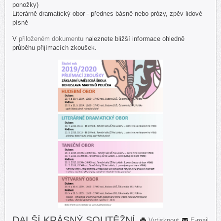
ponožky)
Literárně dramatický obor - přednes básně nebo prózy, zpěv lidové
písně
V
přiloženém dokumentu
naleznete bližší informace ohledně
průběhu přijímacích zkoušek.
DALŠÍ KRÁSNÝ SOUTĚŽNÍ
Vytisknout
E-mail