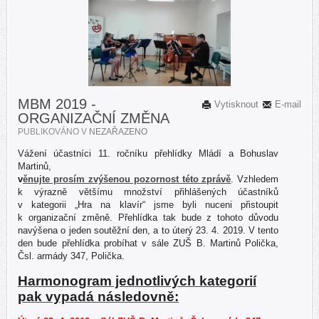
MBM 2019 -
Vytisknout
E-mail
ORGANIZAČNÍ ZMĚNA
PUBLIKOVÁNO V
NEZAŘAZENO
Vážení účastníci 11. ročníku přehlídky Mládí a Bohuslav
Martinů,
v
ěnujte prosím zvýšenou pozornost této zprávě
. Vzhledem
k výrazně většímu množství přihlášených účastníků
v kategorii „Hra na klavír“ jsme byli nuceni přistoupit
k organizační změně. Přehlídka tak bude z tohoto důvodu
navýšena o jeden soutěžní den, a to úterý 23. 4. 2019. V tento
den bude přehlídka probíhat v sále ZUŠ B. Martinů Polička,
Čsl. armády 347, Polička.
Harmonogram jednotlivých kategorií
pak vypadá následovně: