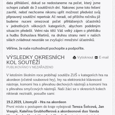
data přihlášení, dokud se nedostaneme na počet, který jsme
schopni zařadit do 3 soutěžních dní. Nakonec jsme toto řešení
zavrhli, neboť nechceme nikomu upřít možnost předvést svůj
připravený soutěžní repertoár. Ač neradi, od příštího ročníku již
budeme nuceni omezovat počet přihlášených účastníků
v jednotlivých věkových kategoriích, abychom podobným
situacím předešli. Velmi nás těší Váš velký zájem o přehlídku
a hudbu Bohuslava Martinů, na druhou stranu není v našich
silách zvládnout neustále se zvyšující množství účastníků.
Věříme, že naše rozhodnutí pochopíte a podpoříte.
VÝSLEDKY OKRESNÍCH
Vytisknout
E-mail
KOL SOUTĚŽÍ
PUBLIKOVÁNO V
NEZAŘAZENO
V letošním školním roce probíhají soutěže ZUŠ v kategoriích hra na
akordeon (včetně souborové hry), hry na elektronické klávesové
nástroje, komorní hra s převahou dechových nástrojů a komorní hra
s převahou smyčcových nástrojů. Naši žáci se v okresních kolech
nikterak neztratili, posuďte sami:
19.2.2019, Litomyšl - Hra na akordeon
První místo s postupem do kraje vybojovali
Tereza Šolcová, Jan
Vraspír, Kateřina Grubhofferová a akordeonové duo Vanda