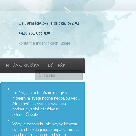
Čsl. armády 347, Polička, 572 01
+420 731 655 490
kontakt a indentifikační údaje
EL. ŽÁK. KNÍŽKA
DČ - EŽK
Umění, jen si to přiznejme, je v
moderním světě hodně nedbalou věcí.
Ale právě tak vysoce vzácnou,
hodnou vysoké náruživosti.
>Josef Čapek<
Vědy je zapotřebí, ale kdyby Newton
byl ležel někde jinde a nepadla mu na
nos hruška, nebo co to bylo, a