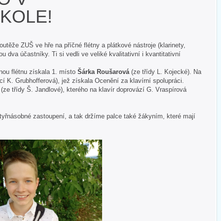
KOLE!
outěže ZUŠ ve hře na příčné flétny a plátkové nástroje (klarinety,
 dva účastníky. Ti si vedli ve veliké kvalitativní i kvantitativní
nou flétnu získala 1. místo
Šárka Roušarová
(ze třídy L. Kojecké). Na
cí K. Grubhofferová), jež získala Ocenění za klavírní spolupráci.
(ze třídy Š. Jandlové), kterého na klavír doprovází G. Vraspírová
tyřnásobné zastoupení, a tak držíme palce také žákyním, které mají