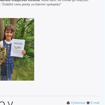
abriela Vraspírová Vorbová
, která navíc ve čtvrtek při vítězství
 "Zvláštní cenu poroty za klavírní spolupráci"
O V
Vytisknout
E-mail