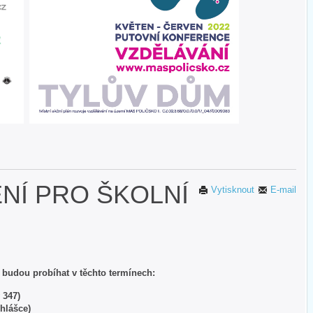
ENÍ PRO ŠKOLNÍ
Vytisknout
E-mail
2 budou probíhat v těchto termínech:
 347)
ihlášce)