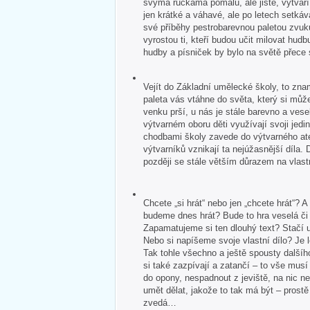
svýma ručkama pomalu, ale jistě, vytvář
jen krátké a váhavé, ale po letech setkává
své příběhy pestrobarevnou paletou zvuk
vyrostou ti, kteří budou učit milovat hudb
hudby a písniček by bylo na světě přece
Vejít do Základní umělecké školy, to zna
paleta vás vtáhne do světa, který si může
venku prší, u nás je stále barevno a veselo
výtvarném oboru děti využívají svoji jedin
chodbami školy zavede do výtvarného ate
výtvarníků vznikají ta nejúžasnější díla. 
později se stále větším důrazem na vlastn
Chcete „si hrát“ nebo jen „chcete hrát“?
budeme dnes hrát? Bude to hra veselá č
Zapamatujeme si ten dlouhý text? Stačí u
Nebo si napíšeme svoje vlastní dílo? Je 
Tak tohle všechno a ještě spousty dalšíh
si také zazpívají a zatančí – to vše mus
do opony, nespadnout z jeviště, na nic 
umět dělat, jakože to tak má být – pros
zvedá…