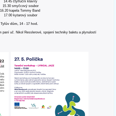
14.45 čtyřruční klavíry
15.30 smyčcový soubor
16.20 kapela Tommy Band
17.00 kytarový soubor
 Tylův dům, 14 - 17 hod.
m paní uč. Nikol Resslerové, spojení techniky baletu a plynulostí