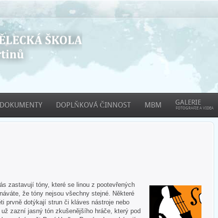
GALERIE
DOKUMENTY
DOPLŇKOVÁ ČINNOST
MBM
FOTOGRAFIE A VIDEA
 zastavují tóny, které se linou z pootevřených
áváte, že tóny nejsou všechny stejné. Některé
ti prvně dotýkají strun či kláves nástroje nebo
e už zazní jasný tón zkušenějšího hráče, který pod