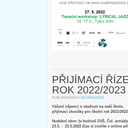
PŘIJÍMACÍ ŘÍZ
ROK 2022/2023
PUBLIKOVÁNO V
NEZAŘAZENO
Vážení zájemci o studium na naší škole,
přijímací zkoušky pro školní rok 2021/202
Hudební obor: (v budově ZUŠ, Čsl. armády
23.5. - 25.5.2022 (čas si zvolíte v online př