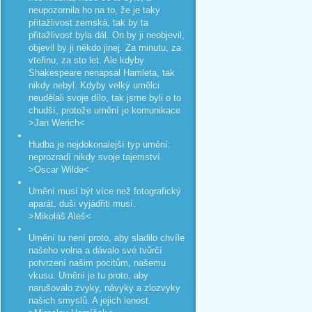
neupozornila ho na to, že je taky
přitažlivost zemská, tak by ta
přitažlivost byla dál. On by ji neobjevil,
objevil by ji někdo jinej. Za minutu, za
vteřinu, za sto let. Ale kdyby
Shakespeare nenapsal Hamleta, tak
nikdy nebyl. Kdyby velký umělci
neudělali svoje dílo, tak jsme byli o to
chudší, protože umění je komunikace
>Jan Werich<
Hudba je nejdokonalejší typ umění:
neprozradí nikdy svoje tajemství.
>Oscar Wilde<
Umění musí být více než fotografický
aparát, duši vyjádřiti musí.
>Mikoláš Aleš<
Umění tu není proto, aby sladilo chvíle
našeho volna a dávalo své tvůrčí
potvrzení našim pocitům, našemu
vkusu. Umění je tu proto, aby
narušovalo zvyky, návyky a zlozvyky
našich smyslů. A jejich lenost.