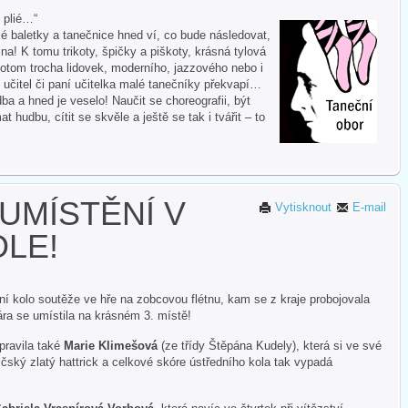
i plié…“
 baletky a tanečnice hned ví, co bude následovat,
na! K tomu trikoty, špičky a piškoty, krásná tylová
otom trocha lidovek, moderního, jazzového nebo i
 učitel či paní učitelka malé tanečníky překvapí…
ba a hned je veselo! Naučit se choreografii, být
hudbu, cítit se skvěle a ještě se tak i tvářit – to
UMÍSTĚNÍ V
Vytisknout
E-mail
LE!
ní kolo soutěže ve hře na zobcovou flétnu, kam se z kraje probojovala
ra se umístila na krásném 3. místě!
pravila také
Marie Klimešová
(ze třídy Štěpána Kudely), která si ve své
ličský zlatý hattrick a celkové skóre ústředního kola tak vypadá