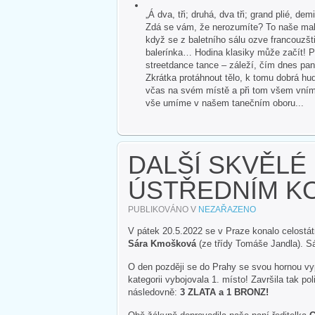
„Á dva, tři; druhá, dva tři; grand plié, dem
Zdá se vám, že nerozumíte? To naše malé
když se z baletního sálu ozve francouzšti
balerínka… Hodina klasiky může začít! P
streetdance tance – záleží, čím dnes pan
Zkrátka protáhnout tělo, k tomu dobrá hud
včas na svém místě a při tom všem vnímat 
vše umíme v našem tanečním oboru...
DALŠÍ SKVĚLÉ 
ÚSTŘEDNÍM KO
PUBLIKOVÁNO V
NEZAŘAZENO
V pátek 20.5.2022 se v Praze konalo celostát
Sára Kmošková
(ze třídy Tomáše Jandla). Sá
O den později se do Prahy se svou hornou vy
kategorii vybojovala 1. místo! Završila tak po
následovně:
3 ZLATA a 1 BRONZ!