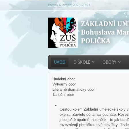
čtvrtek 6. srpen 2026 23:27
ÚVOD
O ŠKOLE
OBORY
Hudební obor
Výtvarný obor
Literárně dramatický obor
Taneční obor
Cestou kolem Základní umělecké školy vás
oken… Zavřete oči a nasloucháte. Rozezn
jsou ještě opatrné, nesmělé – to jak se dě
rozeznívají písničkou své slavíčky. Jind