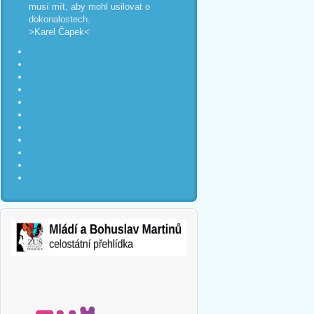
musí mít, aby mohl usilovat o
dokonalostech.
>Karel Čapek<