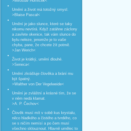
>Miroslav Horníček<
Umění a život má totožný smysl.
>Blaise Pascal<
Umění je jako slunce, které se taky
nikomu nevtírá. Když zatáhne záclony
a zavřete okenice, tak vám slunce do
bytu neleze, jenomže je to vaše
chyba, pane, že chcete žít potmě.
>Jan Werich<
Život je krátký, umění dlouhé.
>Seneca<
Umění zkrášluje člověka a brání mu
být špatný.
>Walther von Der Vegelweide<
Umění je zvláštní a krásné tím, že se
v něm nedá klamat.
>A. P. Čechov<
Člověk musí mít v sobě kus krystalu,
něco hladkého a čistého a tvrdého, co
se s ničím nemísí a po čem musí
všechno sklouznout. Hlavně umělec to