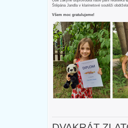
Obě žákyně doprovodila naše paní ředitelka
G
Štěpána Jandla v klarinetové soutěži obdržela
Všem moc gratulujeme!
DVAKRÁT ZLAT