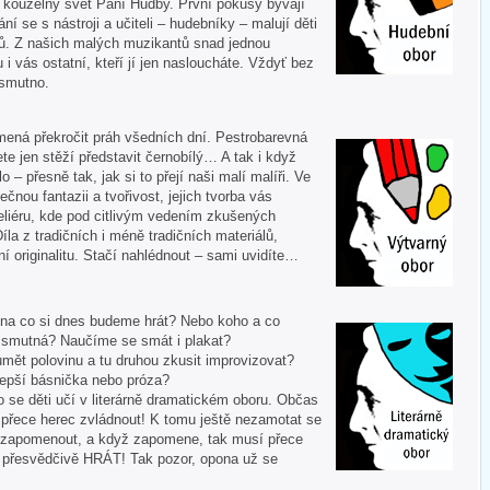
í kouzelný svět Paní Hudby. První pokusy bývají
ní se s nástroji a učiteli – hudebníky – malují děti
ů. Z našich malých muzikantů snad jednou
u i vás ostatní, kteří jí jen nasloucháte. Vždyť bez
 smutno.
mená překročit práh všedních dní. Pestrobarevná
te jen stěží představit černobílý… A tak i když
 – přesně tak, jak si to přejí naši malí malíři. Ve
ečnou fantazii a tvořivost, jejich tvorba vás
liéru, kde pod citlivým vedením zkušených
Díla z tradičních i méně tradičních materiálů,
í originalitu. Stačí nahlédnout – sami uvidíte…
 A na co si dnes budeme hrát? Nebo koho a co
i smutná? Naučíme se smát i plakat?
mět polovinu a tu druhou zkusit improvizovat?
lepší básnička nebo próza?
o se děti učí v literárně dramatickém oboru. Občas
í přece herec zvládnout! K tomu ještě nezamotat se
nezapomenout, a když zapomene, tak musí přece
tě přesvědčivě HRÁT! Tak pozor, opona už se